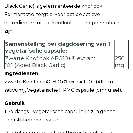
Black Garlic) is gefermenteerde knoflook.
Fermentatie zorgt ervoor dat de actieve
ingrediënten uit de knoflook beter opneembaar
zijn.
Samenstelling per dagdosering van 1
vegetarische capsule:
Zwarte Knoflook ABG10+® extract
250
10:1 (Aged Black Garlic)
mg
Ingrediënten
Zwarte Knoflook AGB10+® extract 10:1 (Allium
sativum), Vegetarische HPMC capsule (omhulsel).
Gebruik
1-2x daags 1 vegetarische capsule, in zijn geheel
doorslikken met water.
Raadpleeg uw arts of apotheker bij gelijktijdig