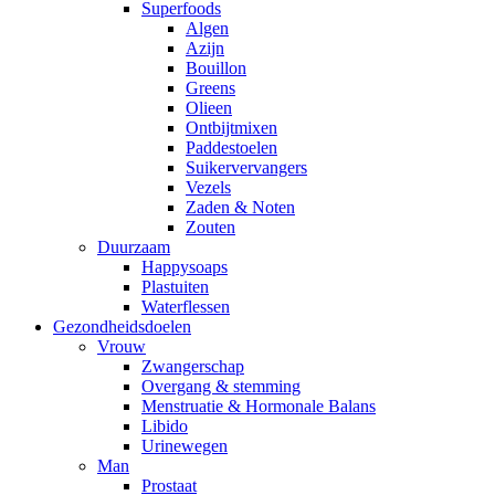
Superfoods
Algen
Azijn
Bouillon
Greens
Olieen
Ontbijtmixen
Paddestoelen
Suikervervangers
Vezels
Zaden & Noten
Zouten
Duurzaam
Happysoaps
Plastuiten
Waterflessen
Gezondheidsdoelen
Vrouw
Zwangerschap
Overgang & stemming
Menstruatie & Hormonale Balans
Libido
Urinewegen
Man
Prostaat