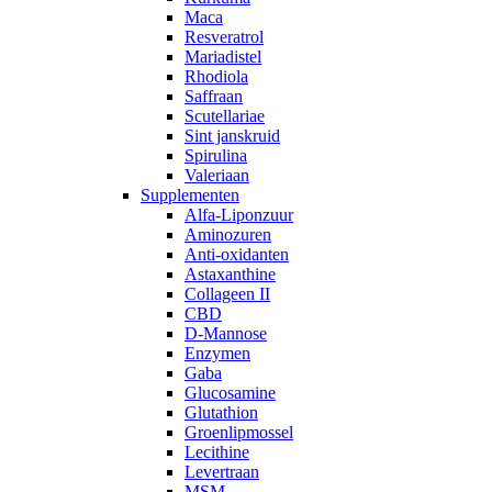
Maca
Resveratrol
Mariadistel
Rhodiola
Saffraan
Scutellariae
Sint janskruid
Spirulina
Valeriaan
Supplementen
Alfa-Liponzuur
Aminozuren
Anti-oxidanten
Astaxanthine
Collageen II
CBD
D-Mannose
Enzymen
Gaba
Glucosamine
Glutathion
Groenlipmossel
Lecithine
Levertraan
MSM