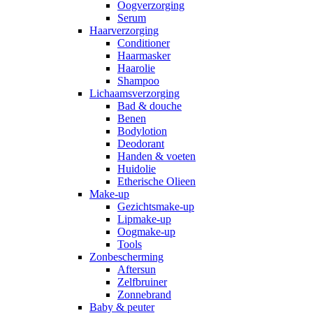
Oogverzorging
Serum
Haarverzorging
Conditioner
Haarmasker
Haarolie
Shampoo
Lichaamsverzorging
Bad & douche
Benen
Bodylotion
Deodorant
Handen & voeten
Huidolie
Etherische Olieen
Make-up
Gezichtsmake-up
Lipmake-up
Oogmake-up
Tools
Zonbescherming
Aftersun
Zelfbruiner
Zonnebrand
Baby & peuter