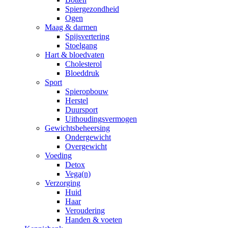
Spiergezondheid
Ogen
Maag & darmen
Spijsvertering
Stoelgang
Hart & bloedvaten
Cholesterol
Bloeddruk
Sport
Spieropbouw
Herstel
Duursport
Uithoudingsvermogen
Gewichtsbeheersing
Ondergewicht
Overgewicht
Voeding
Detox
Vega(n)
Verzorging
Huid
Haar
Veroudering
Handen & voeten