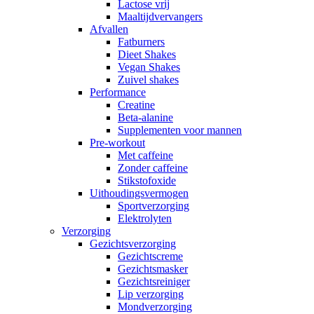
Lactose vrij
Maaltijdvervangers
Afvallen
Fatburners
Dieet Shakes
Vegan Shakes
Zuivel shakes
Performance
Creatine
Beta-alanine
Supplementen voor mannen
Pre-workout
Met caffeine
Zonder caffeine
Stikstofoxide
Uithoudingsvermogen
Sportverzorging
Elektrolyten
Verzorging
Gezichtsverzorging
Gezichtscreme
Gezichtsmasker
Gezichtsreiniger
Lip verzorging
Mondverzorging