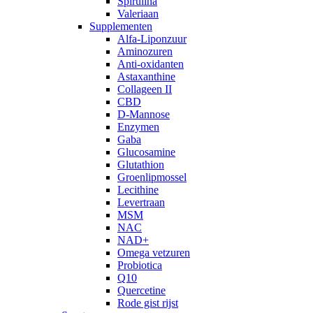
Spirulina
Valeriaan
Supplementen
Alfa-Liponzuur
Aminozuren
Anti-oxidanten
Astaxanthine
Collageen II
CBD
D-Mannose
Enzymen
Gaba
Glucosamine
Glutathion
Groenlipmossel
Lecithine
Levertraan
MSM
NAC
NAD+
Omega vetzuren
Probiotica
Q10
Quercetine
Rode gist rijst