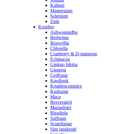
Kalium
Magnesium
Selenium
Zink
Kruiden
Ashwagandha
Berberine
Boswellia
Chlorella
Cranberry & D-mannose
Echinacea
Ginkgo biloba
Ginseng
Griffonia
Knoflook
Kruidencomplex
Kurkuma
Maca
Resveratrol
Mariadistel
Rhodiola
Saffraan
Scutellariae
Sint janskruid