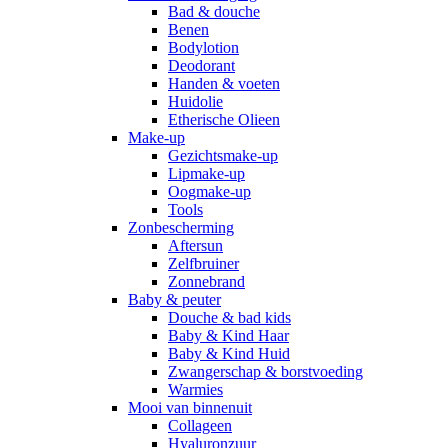
Bad & douche
Benen
Bodylotion
Deodorant
Handen & voeten
Huidolie
Etherische Olieen
Make-up
Gezichtsmake-up
Lipmake-up
Oogmake-up
Tools
Zonbescherming
Aftersun
Zelfbruiner
Zonnebrand
Baby & peuter
Douche & bad kids
Baby & Kind Haar
Baby & Kind Huid
Zwangerschap & borstvoeding
Warmies
Mooi van binnenuit
Collageen
Hyaluronzuur