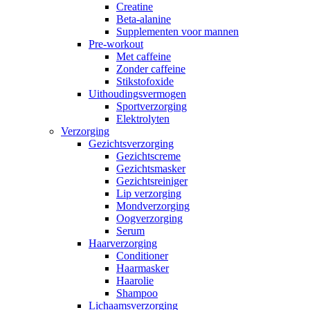
Creatine
Beta-alanine
Supplementen voor mannen
Pre-workout
Met caffeine
Zonder caffeine
Stikstofoxide
Uithoudingsvermogen
Sportverzorging
Elektrolyten
Verzorging
Gezichtsverzorging
Gezichtscreme
Gezichtsmasker
Gezichtsreiniger
Lip verzorging
Mondverzorging
Oogverzorging
Serum
Haarverzorging
Conditioner
Haarmasker
Haarolie
Shampoo
Lichaamsverzorging