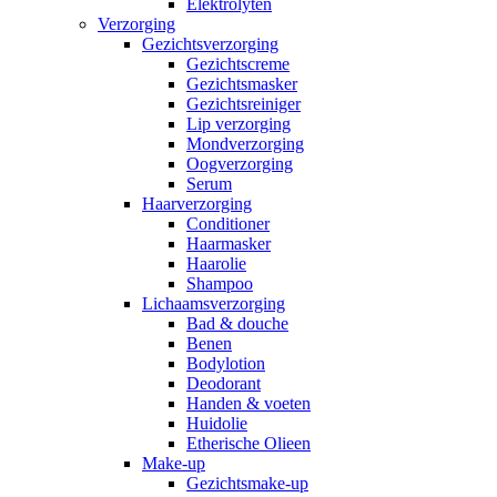
Elektrolyten
Verzorging
Gezichtsverzorging
Gezichtscreme
Gezichtsmasker
Gezichtsreiniger
Lip verzorging
Mondverzorging
Oogverzorging
Serum
Haarverzorging
Conditioner
Haarmasker
Haarolie
Shampoo
Lichaamsverzorging
Bad & douche
Benen
Bodylotion
Deodorant
Handen & voeten
Huidolie
Etherische Olieen
Make-up
Gezichtsmake-up