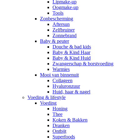
Lipmake-up
Oogmake-up
Tools
Zonbescherming
Aftersun
Zelfbruiner
Zonnebrand
Baby & peuter
Douche & bad kids
Baby & Kind Haar
Baby & Kind Huid
Zwangerschap & borstvoeding
Warmies
Mooi van binnenuit
Collageen
Hyaluronzuur
Huid, haar & nagel
Voeding & lifestyle
Voeding
Honing
Thee
Koken & Bakken
Dranken
Ontbijt
Superfoods