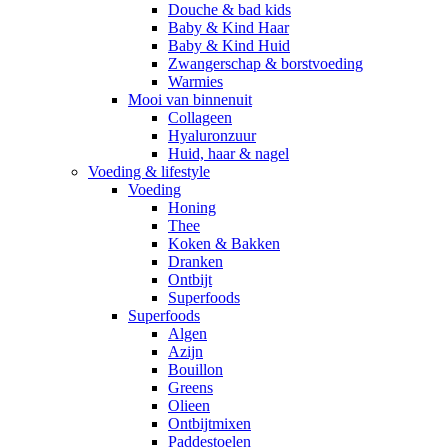
Douche & bad kids
Baby & Kind Haar
Baby & Kind Huid
Zwangerschap & borstvoeding
Warmies
Mooi van binnenuit
Collageen
Hyaluronzuur
Huid, haar & nagel
Voeding & lifestyle
Voeding
Honing
Thee
Koken & Bakken
Dranken
Ontbijt
Superfoods
Superfoods
Algen
Azijn
Bouillon
Greens
Olieen
Ontbijtmixen
Paddestoelen