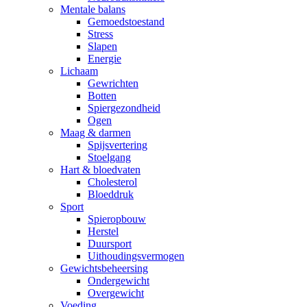
Mentale balans
Gemoedstoestand
Stress
Slapen
Energie
Lichaam
Gewrichten
Botten
Spiergezondheid
Ogen
Maag & darmen
Spijsvertering
Stoelgang
Hart & bloedvaten
Cholesterol
Bloeddruk
Sport
Spieropbouw
Herstel
Duursport
Uithoudingsvermogen
Gewichtsbeheersing
Ondergewicht
Overgewicht
Voeding