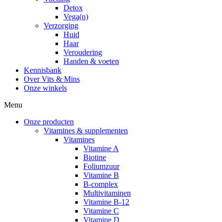
Detox
Vega(n)
Verzorging
Huid
Haar
Veroudering
Handen & voeten
Kennisbank
Over Vits & Mins
Onze winkels
Menu
Onze producten
Vitamines & supplementen
Vitamines
Vitamine A
Biotine
Foliumzuur
Vitamine B
B-complex
Multivitaminen
Vitamine B-12
Vitamine C
Vitamine D