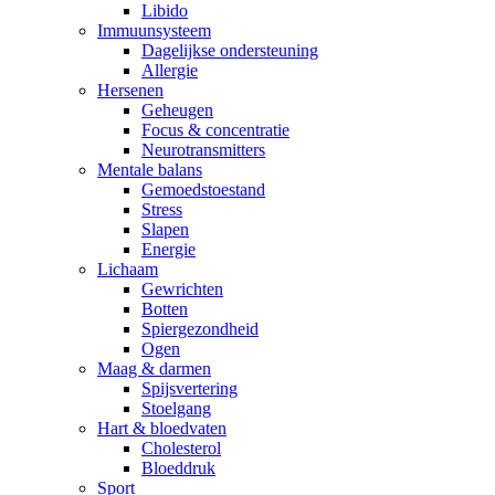
Libido
Immuunsysteem
Dagelijkse ondersteuning
Allergie
Hersenen
Geheugen
Focus & concentratie
Neurotransmitters
Mentale balans
Gemoedstoestand
Stress
Slapen
Energie
Lichaam
Gewrichten
Botten
Spiergezondheid
Ogen
Maag & darmen
Spijsvertering
Stoelgang
Hart & bloedvaten
Cholesterol
Bloeddruk
Sport