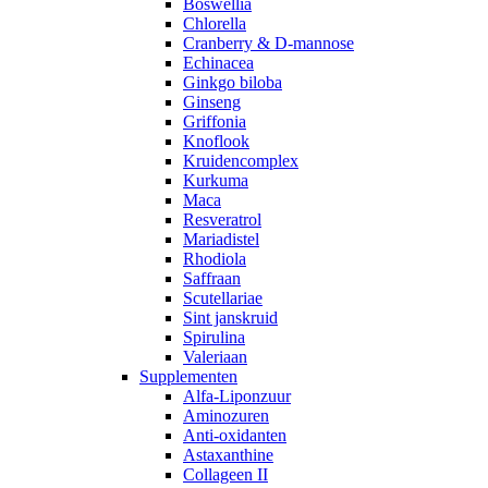
Boswellia
Chlorella
Cranberry & D-mannose
Echinacea
Ginkgo biloba
Ginseng
Griffonia
Knoflook
Kruidencomplex
Kurkuma
Maca
Resveratrol
Mariadistel
Rhodiola
Saffraan
Scutellariae
Sint janskruid
Spirulina
Valeriaan
Supplementen
Alfa-Liponzuur
Aminozuren
Anti-oxidanten
Astaxanthine
Collageen II