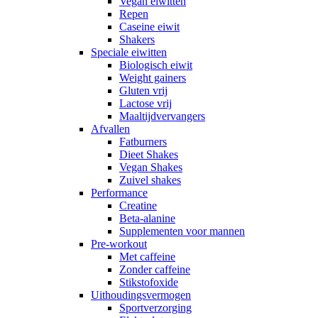
Vegan eiwitten
Repen
Caseine eiwit
Shakers
Speciale eiwitten
Biologisch eiwit
Weight gainers
Gluten vrij
Lactose vrij
Maaltijdvervangers
Afvallen
Fatburners
Dieet Shakes
Vegan Shakes
Zuivel shakes
Performance
Creatine
Beta-alanine
Supplementen voor mannen
Pre-workout
Met caffeine
Zonder caffeine
Stikstofoxide
Uithoudingsvermogen
Sportverzorging