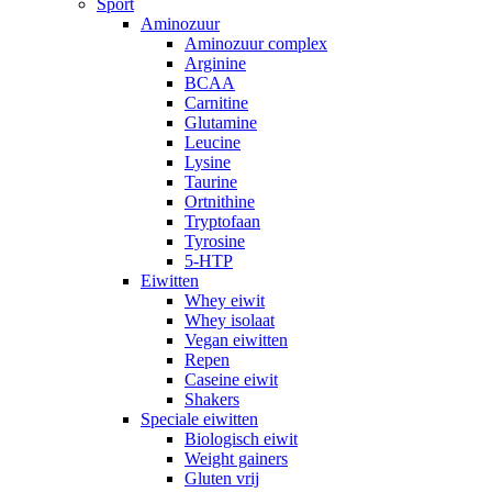
Sport
Aminozuur
Aminozuur complex
Arginine
BCAA
Carnitine
Glutamine
Leucine
Lysine
Taurine
Ortnithine
Tryptofaan
Tyrosine
5-HTP
Eiwitten
Whey eiwit
Whey isolaat
Vegan eiwitten
Repen
Caseine eiwit
Shakers
Speciale eiwitten
Biologisch eiwit
Weight gainers
Gluten vrij