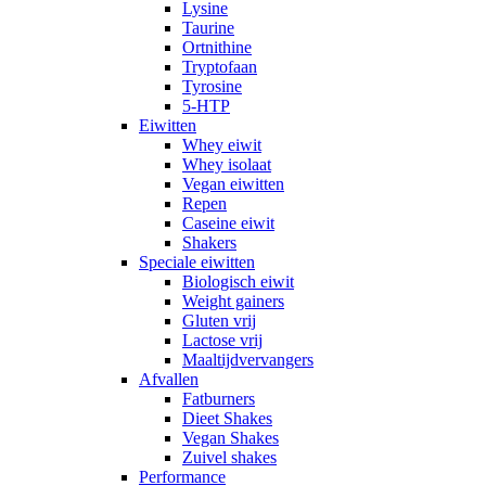
Lysine
Taurine
Ortnithine
Tryptofaan
Tyrosine
5-HTP
Eiwitten
Whey eiwit
Whey isolaat
Vegan eiwitten
Repen
Caseine eiwit
Shakers
Speciale eiwitten
Biologisch eiwit
Weight gainers
Gluten vrij
Lactose vrij
Maaltijdvervangers
Afvallen
Fatburners
Dieet Shakes
Vegan Shakes
Zuivel shakes
Performance