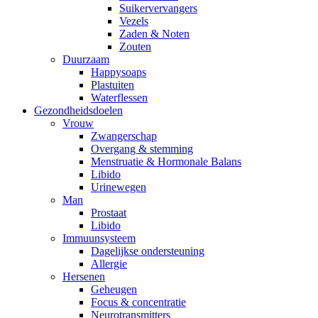
Suikervervangers
Vezels
Zaden & Noten
Zouten
Duurzaam
Happysoaps
Plastuiten
Waterflessen
Gezondheidsdoelen
Vrouw
Zwangerschap
Overgang & stemming
Menstruatie & Hormonale Balans
Libido
Urinewegen
Man
Prostaat
Libido
Immuunsysteem
Dagelijkse ondersteuning
Allergie
Hersenen
Geheugen
Focus & concentratie
Neurotransmitters