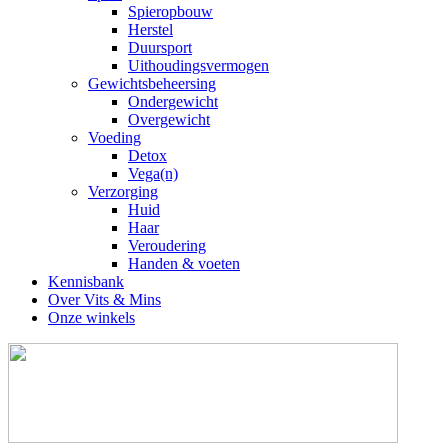
Spieropbouw
Herstel
Duursport
Uithoudingsvermogen
Gewichtsbeheersing
Ondergewicht
Overgewicht
Voeding
Detox
Vega(n)
Verzorging
Huid
Haar
Veroudering
Handen & voeten
Kennisbank
Over Vits & Mins
Onze winkels