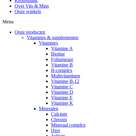
Kennisbank
Over Vits & Mins
Onze winkels
Menu
Onze producten
Vitamines & supplementen
Vitamines
Vitamine A
Biotine
Foliumzuur
Vitamine B
B-complex
Multivitaminen
Vitamine B-12
Vitamine C
Vitamine D
Vitamine E
Vitamine K
Mineralen
Calcium
Chroom
Mineraal complex
IJzer
Jodium