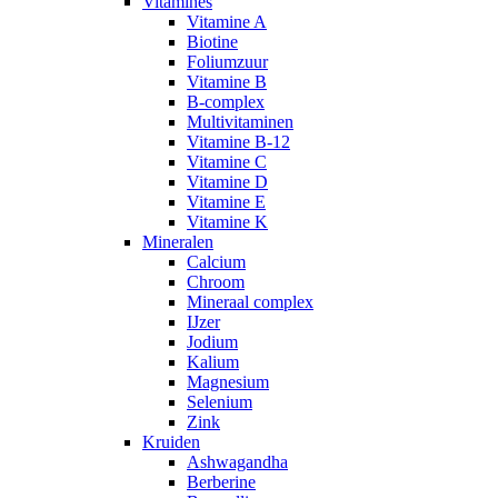
Vitamines
Vitamine A
Biotine
Foliumzuur
Vitamine B
B-complex
Multivitaminen
Vitamine B-12
Vitamine C
Vitamine D
Vitamine E
Vitamine K
Mineralen
Calcium
Chroom
Mineraal complex
IJzer
Jodium
Kalium
Magnesium
Selenium
Zink
Kruiden
Ashwagandha
Berberine