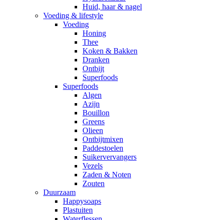
Huid, haar & nagel
Voeding & lifestyle
Voeding
Honing
Thee
Koken & Bakken
Dranken
Ontbijt
Superfoods
Superfoods
Algen
Azijn
Bouillon
Greens
Olieen
Ontbijtmixen
Paddestoelen
Suikervervangers
Vezels
Zaden & Noten
Zouten
Duurzaam
Happysoaps
Plastuiten
Waterflessen