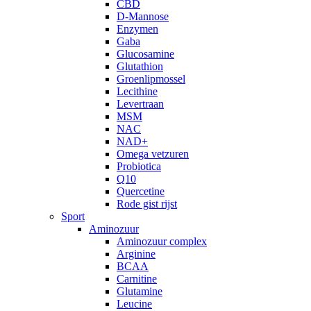
CBD
D-Mannose
Enzymen
Gaba
Glucosamine
Glutathion
Groenlipmossel
Lecithine
Levertraan
MSM
NAC
NAD+
Omega vetzuren
Probiotica
Q10
Quercetine
Rode gist rijst
Sport
Aminozuur
Aminozuur complex
Arginine
BCAA
Carnitine
Glutamine
Leucine