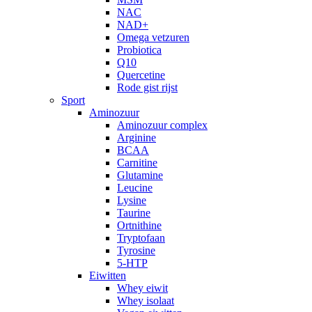
NAC
NAD+
Omega vetzuren
Probiotica
Q10
Quercetine
Rode gist rijst
Sport
Aminozuur
Aminozuur complex
Arginine
BCAA
Carnitine
Glutamine
Leucine
Lysine
Taurine
Ortnithine
Tryptofaan
Tyrosine
5-HTP
Eiwitten
Whey eiwit
Whey isolaat