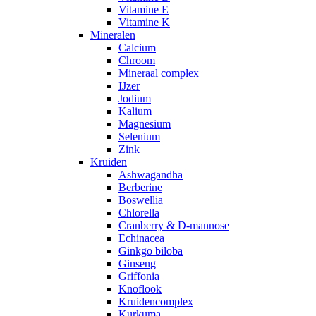
Vitamine E
Vitamine K
Mineralen
Calcium
Chroom
Mineraal complex
IJzer
Jodium
Kalium
Magnesium
Selenium
Zink
Kruiden
Ashwagandha
Berberine
Boswellia
Chlorella
Cranberry & D-mannose
Echinacea
Ginkgo biloba
Ginseng
Griffonia
Knoflook
Kruidencomplex
Kurkuma