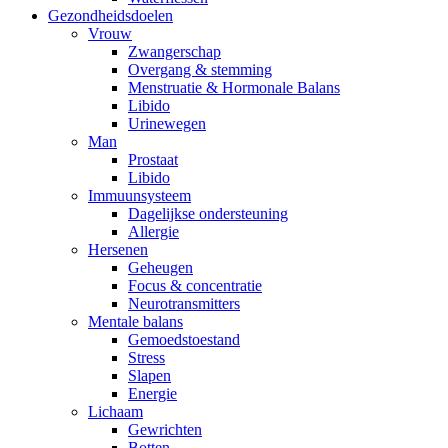
Gezondheidsdoelen
Vrouw
Zwangerschap
Overgang & stemming
Menstruatie & Hormonale Balans
Libido
Urinewegen
Man
Prostaat
Libido
Immuunsysteem
Dagelijkse ondersteuning
Allergie
Hersenen
Geheugen
Focus & concentratie
Neurotransmitters
Mentale balans
Gemoedstoestand
Stress
Slapen
Energie
Lichaam
Gewrichten
Botten