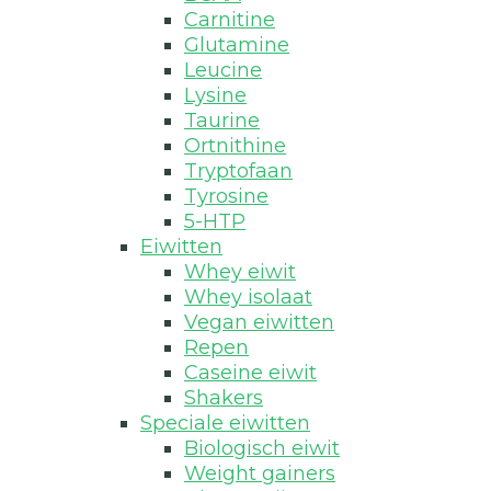
Carnitine
Glutamine
Leucine
Lysine
Taurine
Ortnithine
Tryptofaan
Tyrosine
5-HTP
Eiwitten
Whey eiwit
Whey isolaat
Vegan eiwitten
Repen
Caseine eiwit
Shakers
Speciale eiwitten
Biologisch eiwit
Weight gainers