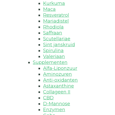
Kurkuma
Maca
Resveratrol
Mariadistel
Rhodiola
Saffraan
Scutellariae
Sint janskruid
Spirulina
Valeriaan
Supplementen
Alfa-Liponzuur
Aminozuren
Anti-oxidanten
Astaxanthine
Collageen II
CBD
D-Mannose
Enzymen