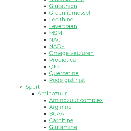
Glutathion
Groenlipmossel
Lecithine
Levertraan
MSM
NAC
NAD+
Omega vetzuren
Probiotica
Q10
Quercetine
Rode gist rijst
Sport
Aminozuur
Aminozuur complex
Arginine
BCAA
Carnitine
Glutamine