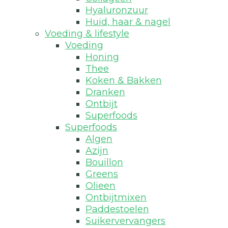
Hyaluronzuur
Huid, haar & nagel
Voeding & lifestyle
Voeding
Honing
Thee
Koken & Bakken
Dranken
Ontbijt
Superfoods
Superfoods
Algen
Azijn
Bouillon
Greens
Olieen
Ontbijtmixen
Paddestoelen
Suikervervangers