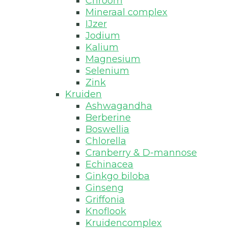
Chroom
Mineraal complex
IJzer
Jodium
Kalium
Magnesium
Selenium
Zink
Kruiden
Ashwagandha
Berberine
Boswellia
Chlorella
Cranberry & D-mannose
Echinacea
Ginkgo biloba
Ginseng
Griffonia
Knoflook
Kruidencomplex