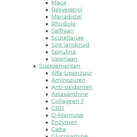
Maca
Resveratrol
Mariadistel
Rhodiola
Saffraan
Scutellariae
Sint janskruid
Spirulina
Valeriaan
Supplementen
Alfa-Liponzuur
Aminozuren
Anti-oxidanten
Astaxanthine
Collageen II
CBD
D-Mannose
Enzymen
Gaba
Glucosamine