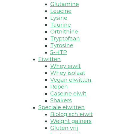
Glutamine
Leucine
Lysine
Taurine
Ortnithine
Tryptofaan
Tyrosine
5-HTP
Eiwitten
Whey eiwit
Whey isolaat
Vegan eiwitten
Repen
Caseine eiwit
Shakers
Speciale eiwitten
Biologisch eiwit
Weight gainers
Gluten vrij