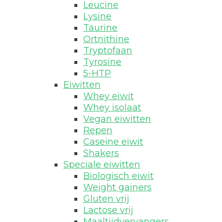
Leucine
Lysine
Taurine
Ortnithine
Tryptofaan
Tyrosine
5-HTP
Eiwitten
Whey eiwit
Whey isolaat
Vegan eiwitten
Repen
Caseine eiwit
Shakers
Speciale eiwitten
Biologisch eiwit
Weight gainers
Gluten vrij
Lactose vrij
Maaltijdvervangers