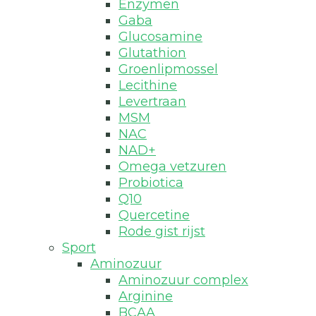
Enzymen
Gaba
Glucosamine
Glutathion
Groenlipmossel
Lecithine
Levertraan
MSM
NAC
NAD+
Omega vetzuren
Probiotica
Q10
Quercetine
Rode gist rijst
Sport
Aminozuur
Aminozuur complex
Arginine
BCAA