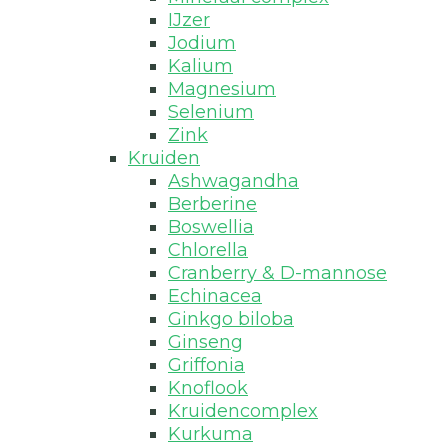
IJzer
Jodium
Kalium
Magnesium
Selenium
Zink
Kruiden
Ashwagandha
Berberine
Boswellia
Chlorella
Cranberry & D-mannose
Echinacea
Ginkgo biloba
Ginseng
Griffonia
Knoflook
Kruidencomplex
Kurkuma