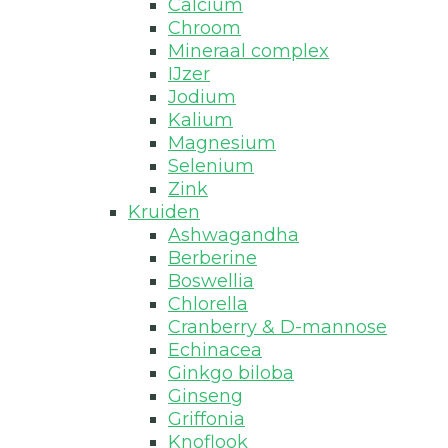
Calcium
Chroom
Mineraal complex
IJzer
Jodium
Kalium
Magnesium
Selenium
Zink
Kruiden
Ashwagandha
Berberine
Boswellia
Chlorella
Cranberry & D-mannose
Echinacea
Ginkgo biloba
Ginseng
Griffonia
Knoflook