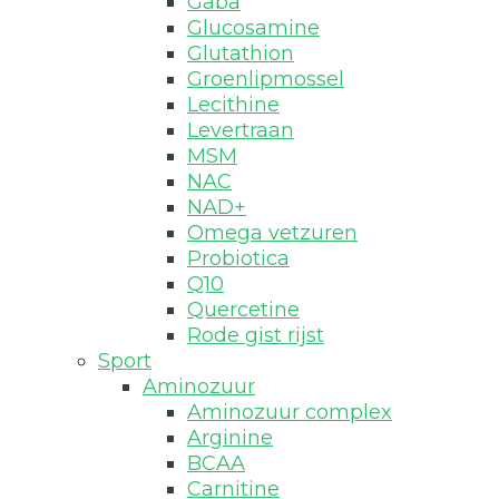
Gaba
Glucosamine
Glutathion
Groenlipmossel
Lecithine
Levertraan
MSM
NAC
NAD+
Omega vetzuren
Probiotica
Q10
Quercetine
Rode gist rijst
Sport
Aminozuur
Aminozuur complex
Arginine
BCAA
Carnitine