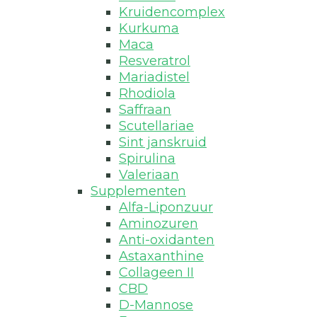
Kruidencomplex
Kurkuma
Maca
Resveratrol
Mariadistel
Rhodiola
Saffraan
Scutellariae
Sint janskruid
Spirulina
Valeriaan
Supplementen
Alfa-Liponzuur
Aminozuren
Anti-oxidanten
Astaxanthine
Collageen II
CBD
D-Mannose