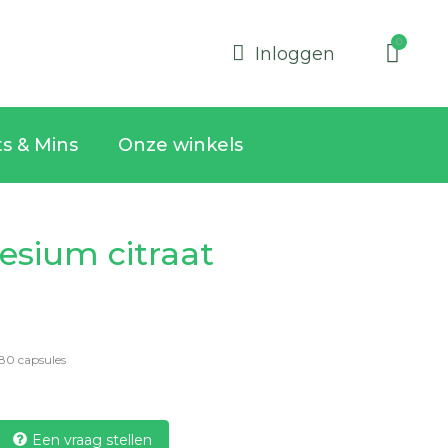
Inloggen
ts & Mins
Onze winkels
esium citraat
80 capsules
Een vraag stellen