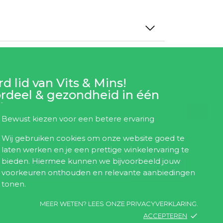
d lid van Vits & Mins!
rdeel & gezondheid in één
!
Bewust kiezen voor een betere ervaring
ang 10% korting bij de eerste
Wij gebruiken cookies om onze website goed te
elling!
laten werken en je een prettige winkelervaring te
bieden. Hiermee kunnen we bijvoorbeeld jouw
Verstuur
voorkeuren onthouden en relevante aanbiedingen
tonen.
MEER WETEN? LEES ONZE PRIVACYVERKLARING.
ACCEPTEREN
done