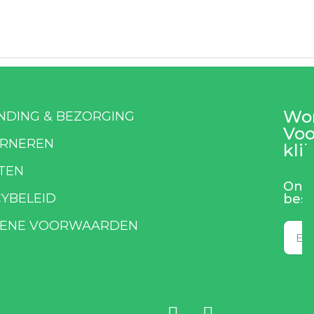
Wor
NDING & BEZORGING
Voo
RNEREN
klik
TEN
Ontv
CYBELEID
best
ENE VOORWAARDEN