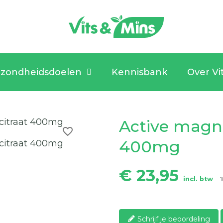
zondheidsdoelen
Kennisbank
Over Vi
Active magn
favorite_border
400mg
€ 23,95
incl. btw
1
Schrijf je beoordeling