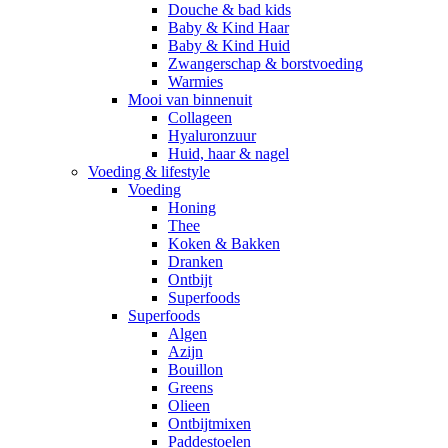
Douche & bad kids
Baby & Kind Haar
Baby & Kind Huid
Zwangerschap & borstvoeding
Warmies
Mooi van binnenuit
Collageen
Hyaluronzuur
Huid, haar & nagel
Voeding & lifestyle
Voeding
Honing
Thee
Koken & Bakken
Dranken
Ontbijt
Superfoods
Superfoods
Algen
Azijn
Bouillon
Greens
Olieen
Ontbijtmixen
Paddestoelen