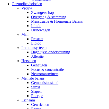
Gezondheidsdoelen
Vrouw
Zwangerschap
Overgang & stemming
Menstruatie & Hormonale Balans
Libido
Urinewegen
Man
Prostaat
Libido
Immuunsysteem
Dagelijkse ondersteuning
Allergie
Hersenen
Geheugen
Focus & concentratie
Neurotransmitters
Mentale balans
Gemoedstoestand
Stress
Slapen
Energie
Lichaam
Gewrichten
Botten