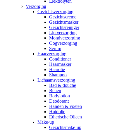
Elektrolyten
Verzorging
Gezichtsverzorging
Gezichtscreme
Gezichtsmasker
Gezichtsreiniger
Lip verzorging
Mondverzorging
Oogverzorging
Serum
Haarverzorging
Conditioner
Haarmasker
Haarolie
Shampoo
Lichaamsverzorging
Bad & douche
Benen
Bodylotion
Deodorant
Handen & voeten
Huidolie
Etherische Olieen
Make-up
Gezichtsmake-up