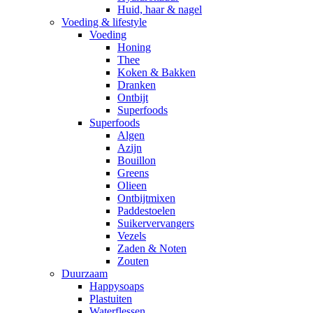
Huid, haar & nagel
Voeding & lifestyle
Voeding
Honing
Thee
Koken & Bakken
Dranken
Ontbijt
Superfoods
Superfoods
Algen
Azijn
Bouillon
Greens
Olieen
Ontbijtmixen
Paddestoelen
Suikervervangers
Vezels
Zaden & Noten
Zouten
Duurzaam
Happysoaps
Plastuiten
Waterflessen