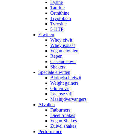
Lysine
Taurine
Ortnithine
Tryptofaan
Tyrosine
5-HTP
Eiwitten
Whey eiwit
Whey isolaat
Vegan eiwitten
Repen
Caseine eiwit
Shakers
Speciale eiwitten
Biologisch eiwit
Weight gainers
Gluten vrij
Lactose vrij
Maaltijdvervangers
Afvallen
Fatburners
Dieet Shakes
Vegan Shakes
Zuivel shakes
Performance