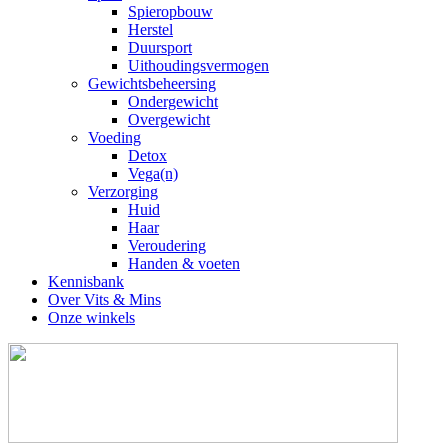
Spieropbouw
Herstel
Duursport
Uithoudingsvermogen
Gewichtsbeheersing
Ondergewicht
Overgewicht
Voeding
Detox
Vega(n)
Verzorging
Huid
Haar
Veroudering
Handen & voeten
Kennisbank
Over Vits & Mins
Onze winkels