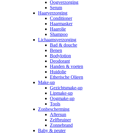
Oogverzorging
Serum
Haarverzorging
Conditioner
Haarmasker
Haarolie
Shampoo
Lichaamsverzorging
Bad & douche
Benen
Bodylotion
Deodorant
Handen & voeten
Huidolie
Etherische Olieen
Make-up
Gezichtsmake-up
Lipmake-up
Oogmake-up
Tools
Zonbescherming
Aftersun
Zelfbruiner
Zonnebrand
Baby & peuter