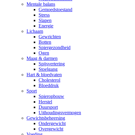
Mentale balans
Gemoedstoestand
Stress
Slapen
Energie
Lichaam
Gewrichten
Botten
Spiergezondheid
Ogen
Maag & darmen
Spijsvertering
Stoelgang
Hart & bloedvaten
Cholesterol
Bloeddruk
Sport
Spieropbouw
Herstel
Duursport
Uithoudingsvermogen
Gewichtsbeheersing
Ondergewicht
Overgewicht
Voeding