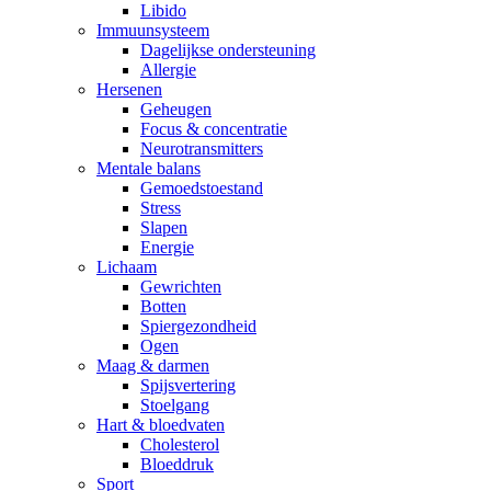
Libido
Immuunsysteem
Dagelijkse ondersteuning
Allergie
Hersenen
Geheugen
Focus & concentratie
Neurotransmitters
Mentale balans
Gemoedstoestand
Stress
Slapen
Energie
Lichaam
Gewrichten
Botten
Spiergezondheid
Ogen
Maag & darmen
Spijsvertering
Stoelgang
Hart & bloedvaten
Cholesterol
Bloeddruk
Sport