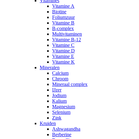
Vitamines
Vitamine A
Biotine
Foliumzuur
Vitamine B
B-complex
Multivitaminen
Vitamine B-12
Vitamine C
Vitamine D
Vitamine E
Vitamine K
Mineralen
Calcium
Chroom
Mineraal complex
IJzer
Jodium
Kalium
Magnesium
Selenium
Zink
Kruiden
Ashwagandha
Berberine