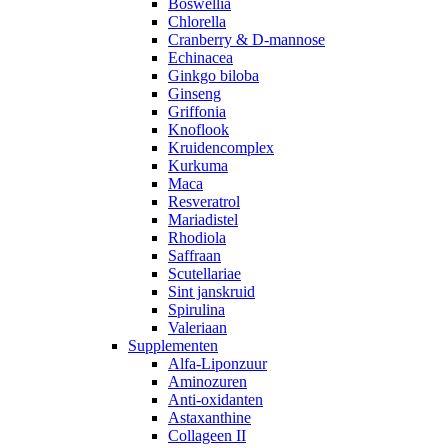
Boswellia
Chlorella
Cranberry & D-mannose
Echinacea
Ginkgo biloba
Ginseng
Griffonia
Knoflook
Kruidencomplex
Kurkuma
Maca
Resveratrol
Mariadistel
Rhodiola
Saffraan
Scutellariae
Sint janskruid
Spirulina
Valeriaan
Supplementen
Alfa-Liponzuur
Aminozuren
Anti-oxidanten
Astaxanthine
Collageen II