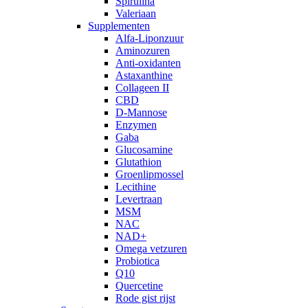
Spirulina
Valeriaan
Supplementen
Alfa-Liponzuur
Aminozuren
Anti-oxidanten
Astaxanthine
Collageen II
CBD
D-Mannose
Enzymen
Gaba
Glucosamine
Glutathion
Groenlipmossel
Lecithine
Levertraan
MSM
NAC
NAD+
Omega vetzuren
Probiotica
Q10
Quercetine
Rode gist rijst