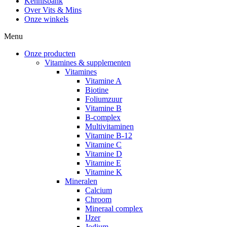
Kennisbank
Over Vits & Mins
Onze winkels
Menu
Onze producten
Vitamines & supplementen
Vitamines
Vitamine A
Biotine
Foliumzuur
Vitamine B
B-complex
Multivitaminen
Vitamine B-12
Vitamine C
Vitamine D
Vitamine E
Vitamine K
Mineralen
Calcium
Chroom
Mineraal complex
IJzer
Jodium