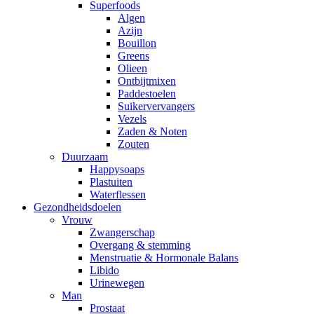
Superfoods
Algen
Azijn
Bouillon
Greens
Olieen
Ontbijtmixen
Paddestoelen
Suikervervangers
Vezels
Zaden & Noten
Zouten
Duurzaam
Happysoaps
Plastuiten
Waterflessen
Gezondheidsdoelen
Vrouw
Zwangerschap
Overgang & stemming
Menstruatie & Hormonale Balans
Libido
Urinewegen
Man
Prostaat