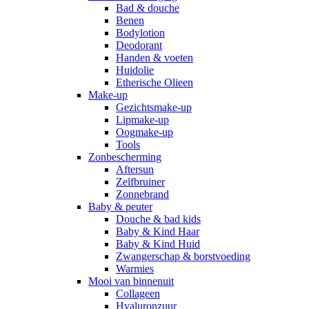
Bad & douche
Benen
Bodylotion
Deodorant
Handen & voeten
Huidolie
Etherische Olieen
Make-up
Gezichtsmake-up
Lipmake-up
Oogmake-up
Tools
Zonbescherming
Aftersun
Zelfbruiner
Zonnebrand
Baby & peuter
Douche & bad kids
Baby & Kind Haar
Baby & Kind Huid
Zwangerschap & borstvoeding
Warmies
Mooi van binnenuit
Collageen
Hyaluronzuur