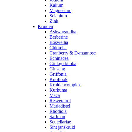
Kalium
Magnesium
Selenium
Zink
Kruiden
Ashwagandha
Berberine
Boswellia
Chlorella
Cranberry & D-mannose
Echinacea
Ginkgo biloba
Ginseng
Griffonia
Knoflook
Kruidencomplex
Kurkuma
Maca
Resveratrol
Mariadistel
Rhodiola
Saffraan
Scutellariae
Sint janskruid