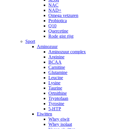
NAC
NAD+
Omega vetzuren
Probiotica
Q10
Quercetine
Rode gist rijst
Sport
Aminozuur
Aminozuur complex
Arginine
BCAA
Carnitine
Glutamine
Leucine
Lysine
Taurine
Ortnithine
Tryptofaan
Tyrosine
5-HTP
Eiwitten
Whey eiwit
Whey isolaat