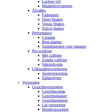
Lactose vrij
Maaltijdvervangers
Afvallen
Fatburners
Dieet Shakes
Vegan Shakes
Zuivel shakes
Performance
Creatine
Beta-alanine
Supplementen voor mannen
Pre-workout
Met caffeine
Zonder caffeine
Stikstofoxide
Uithoudingsvermogen
Sportverzorging
Elektrolyten
Verzorging
Gezichtsverzorging
Gezichtscreme
Gezichtsmasker
Gezichtsreiniger
Lip verzorging
Mondverzorging