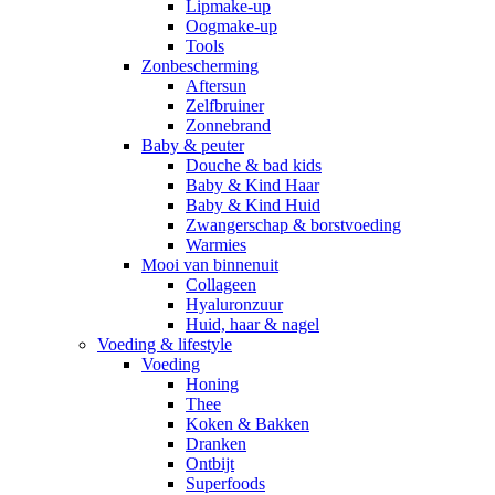
Lipmake-up
Oogmake-up
Tools
Zonbescherming
Aftersun
Zelfbruiner
Zonnebrand
Baby & peuter
Douche & bad kids
Baby & Kind Haar
Baby & Kind Huid
Zwangerschap & borstvoeding
Warmies
Mooi van binnenuit
Collageen
Hyaluronzuur
Huid, haar & nagel
Voeding & lifestyle
Voeding
Honing
Thee
Koken & Bakken
Dranken
Ontbijt
Superfoods