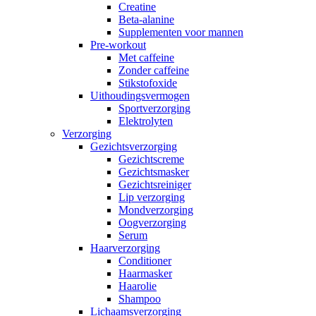
Creatine
Beta-alanine
Supplementen voor mannen
Pre-workout
Met caffeine
Zonder caffeine
Stikstofoxide
Uithoudingsvermogen
Sportverzorging
Elektrolyten
Verzorging
Gezichtsverzorging
Gezichtscreme
Gezichtsmasker
Gezichtsreiniger
Lip verzorging
Mondverzorging
Oogverzorging
Serum
Haarverzorging
Conditioner
Haarmasker
Haarolie
Shampoo
Lichaamsverzorging