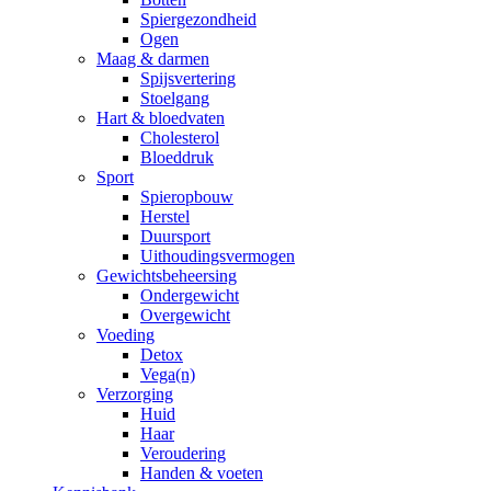
Spiergezondheid
Ogen
Maag & darmen
Spijsvertering
Stoelgang
Hart & bloedvaten
Cholesterol
Bloeddruk
Sport
Spieropbouw
Herstel
Duursport
Uithoudingsvermogen
Gewichtsbeheersing
Ondergewicht
Overgewicht
Voeding
Detox
Vega(n)
Verzorging
Huid
Haar
Veroudering
Handen & voeten