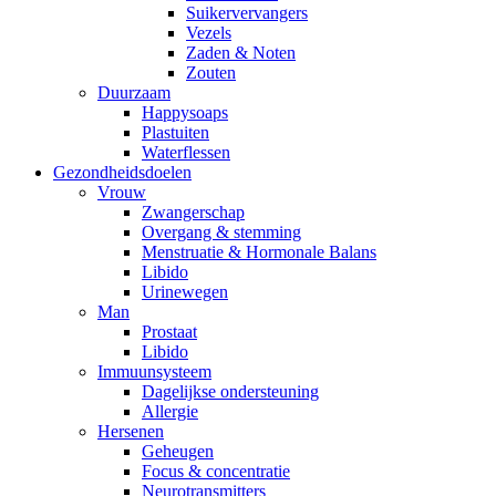
Suikervervangers
Vezels
Zaden & Noten
Zouten
Duurzaam
Happysoaps
Plastuiten
Waterflessen
Gezondheidsdoelen
Vrouw
Zwangerschap
Overgang & stemming
Menstruatie & Hormonale Balans
Libido
Urinewegen
Man
Prostaat
Libido
Immuunsysteem
Dagelijkse ondersteuning
Allergie
Hersenen
Geheugen
Focus & concentratie
Neurotransmitters