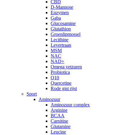
CBD
D-Mannose
Enzymen
Gaba
Glucosamine
Glutathion
Groenlipmossel
Lecithine
Levertraan
MSM
NAC
NAD+
Omega vetzuren
Probiotica
Q10
Quercetine
Rode gist rijst
Sport
Aminozuur
Aminozuur complex
Arginine
BCAA
Carnitine
Glutamine
Leucine