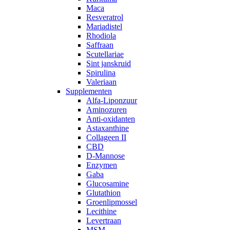
Maca
Resveratrol
Mariadistel
Rhodiola
Saffraan
Scutellariae
Sint janskruid
Spirulina
Valeriaan
Supplementen
Alfa-Liponzuur
Aminozuren
Anti-oxidanten
Astaxanthine
Collageen II
CBD
D-Mannose
Enzymen
Gaba
Glucosamine
Glutathion
Groenlipmossel
Lecithine
Levertraan
MSM