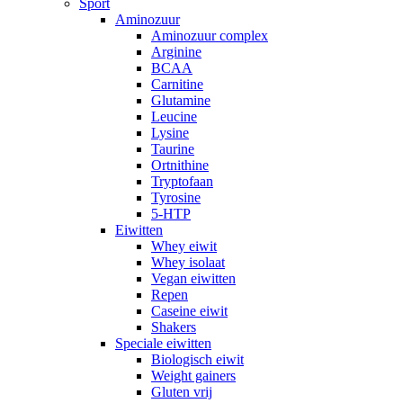
Sport
Aminozuur
Aminozuur complex
Arginine
BCAA
Carnitine
Glutamine
Leucine
Lysine
Taurine
Ortnithine
Tryptofaan
Tyrosine
5-HTP
Eiwitten
Whey eiwit
Whey isolaat
Vegan eiwitten
Repen
Caseine eiwit
Shakers
Speciale eiwitten
Biologisch eiwit
Weight gainers
Gluten vrij