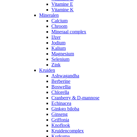
Vitamine E
Vitamine K
Mineralen
Calcium
Chroom
Mineraal complex
IJzer
Jodium
Kalium
Magnesium
Selenium
Zink
Kruiden
Ashwagandha
Berberine
Boswellia
Chlorella
Cranberry & D-mannose
Echinacea
Ginkgo biloba
Ginseng
Griffonia
Knoflook
Kruidencomplex
Kurkuma