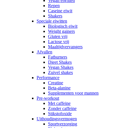
Vegan eiwitten
Repen
Caseine eiwit
Shakers
Speciale eiwitten
Biologisch eiwit
Weight gainers
Gluten vrij
Lactose vrij
Maaltijdvervangers
Afvallen
Fatburners
Dieet Shakes
Vegan Shakes
Zuivel shakes
Performance
Creatine
Beta-alanine
Supplementen voor mannen
Pre-workout
Met caffeine
Zonder caffeine
Stikstofoxide
Uithoudingsvermogen
Sportverzorging