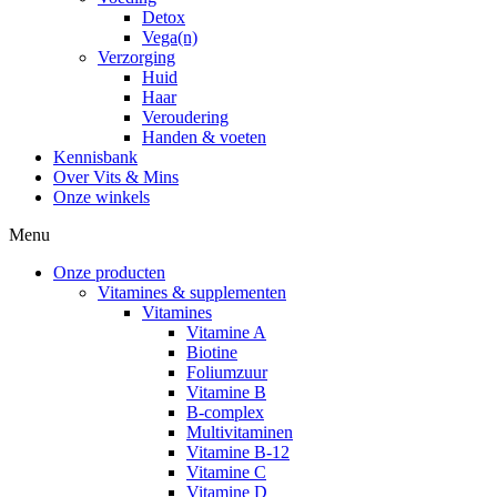
Detox
Vega(n)
Verzorging
Huid
Haar
Veroudering
Handen & voeten
Kennisbank
Over Vits & Mins
Onze winkels
Menu
Onze producten
Vitamines & supplementen
Vitamines
Vitamine A
Biotine
Foliumzuur
Vitamine B
B-complex
Multivitaminen
Vitamine B-12
Vitamine C
Vitamine D