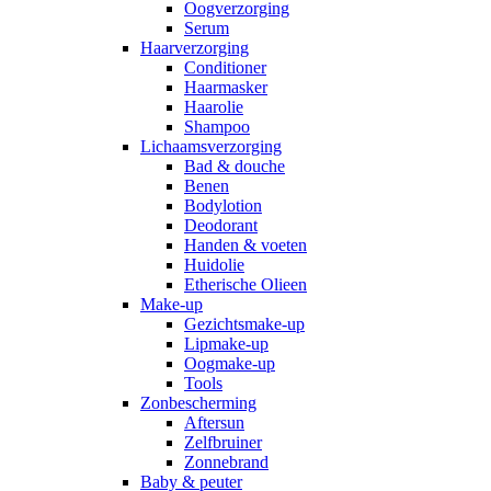
Oogverzorging
Serum
Haarverzorging
Conditioner
Haarmasker
Haarolie
Shampoo
Lichaamsverzorging
Bad & douche
Benen
Bodylotion
Deodorant
Handen & voeten
Huidolie
Etherische Olieen
Make-up
Gezichtsmake-up
Lipmake-up
Oogmake-up
Tools
Zonbescherming
Aftersun
Zelfbruiner
Zonnebrand
Baby & peuter