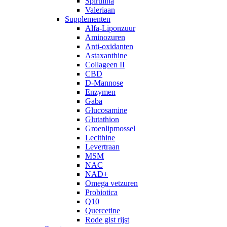
Spirulina
Valeriaan
Supplementen
Alfa-Liponzuur
Aminozuren
Anti-oxidanten
Astaxanthine
Collageen II
CBD
D-Mannose
Enzymen
Gaba
Glucosamine
Glutathion
Groenlipmossel
Lecithine
Levertraan
MSM
NAC
NAD+
Omega vetzuren
Probiotica
Q10
Quercetine
Rode gist rijst