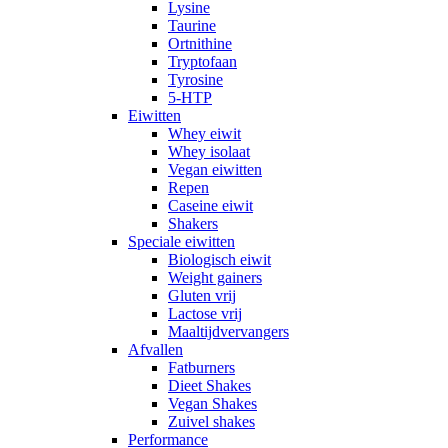
Lysine
Taurine
Ortnithine
Tryptofaan
Tyrosine
5-HTP
Eiwitten
Whey eiwit
Whey isolaat
Vegan eiwitten
Repen
Caseine eiwit
Shakers
Speciale eiwitten
Biologisch eiwit
Weight gainers
Gluten vrij
Lactose vrij
Maaltijdvervangers
Afvallen
Fatburners
Dieet Shakes
Vegan Shakes
Zuivel shakes
Performance