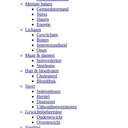
Mentale balans
Gemoedstoestand
Stress
Slapen
Energie
Lichaam
Gewrichten
Botten
Spiergezondheid
Ogen
Maag & darmen
Spijsvertering
Stoelgang
Hart & bloedvaten
Cholesterol
Bloeddruk
Sport
Spieropbouw
Herstel
Duursport
Uithoudingsvermogen
Gewichtsbeheersing
Ondergewicht
Overgewicht
Voeding