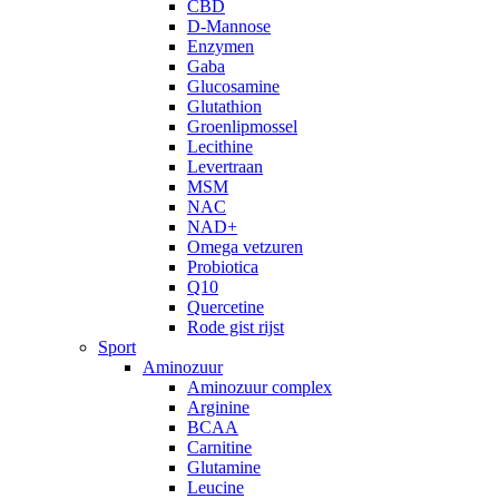
CBD
D-Mannose
Enzymen
Gaba
Glucosamine
Glutathion
Groenlipmossel
Lecithine
Levertraan
MSM
NAC
NAD+
Omega vetzuren
Probiotica
Q10
Quercetine
Rode gist rijst
Sport
Aminozuur
Aminozuur complex
Arginine
BCAA
Carnitine
Glutamine
Leucine