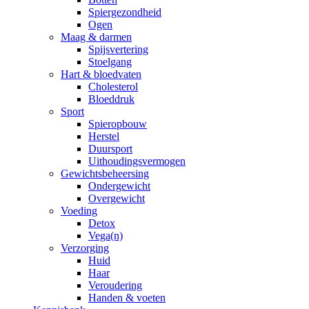
Spiergezondheid
Ogen
Maag & darmen
Spijsvertering
Stoelgang
Hart & bloedvaten
Cholesterol
Bloeddruk
Sport
Spieropbouw
Herstel
Duursport
Uithoudingsvermogen
Gewichtsbeheersing
Ondergewicht
Overgewicht
Voeding
Detox
Vega(n)
Verzorging
Huid
Haar
Veroudering
Handen & voeten