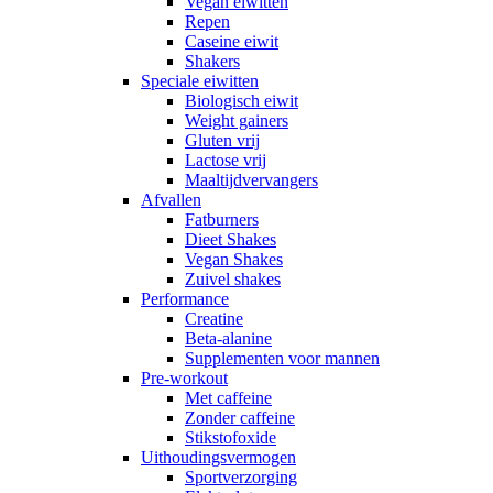
Vegan eiwitten
Repen
Caseine eiwit
Shakers
Speciale eiwitten
Biologisch eiwit
Weight gainers
Gluten vrij
Lactose vrij
Maaltijdvervangers
Afvallen
Fatburners
Dieet Shakes
Vegan Shakes
Zuivel shakes
Performance
Creatine
Beta-alanine
Supplementen voor mannen
Pre-workout
Met caffeine
Zonder caffeine
Stikstofoxide
Uithoudingsvermogen
Sportverzorging