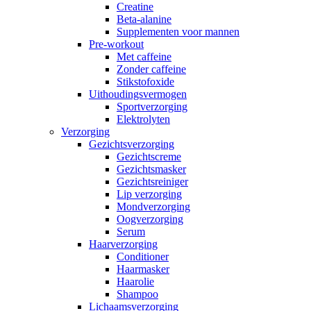
Creatine
Beta-alanine
Supplementen voor mannen
Pre-workout
Met caffeine
Zonder caffeine
Stikstofoxide
Uithoudingsvermogen
Sportverzorging
Elektrolyten
Verzorging
Gezichtsverzorging
Gezichtscreme
Gezichtsmasker
Gezichtsreiniger
Lip verzorging
Mondverzorging
Oogverzorging
Serum
Haarverzorging
Conditioner
Haarmasker
Haarolie
Shampoo
Lichaamsverzorging