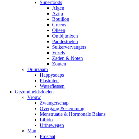
Superfoods
Algen
Azijn
Bouillon
Greens
Olieen
Ontbijtmixen
Paddestoelen
Suikervervangers
Vezels
Zaden & Noten
Zouten
Duurzaam
Happysoaps
Plastuiten
Waterflessen
Gezondheidsdoelen
Vrouw
Zwangerschap
Overgang & stemming
Menstruatie & Hormonale Balans
Libido
Urinewegen
Man
Prostaat