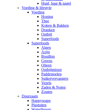
Huid, haar & nagel
Voeding & lifestyle
Voeding
Honing
Thee
Koken & Bakken
Dranken
Ontbijt
Superfoods
Superfoods
Algen
Azijn
Bouillon
Greens
Olieen
Ontbijtmixen
Paddestoelen
Suikervervangers
Vezels
Zaden & Noten
Zouten
Duurzaam
Happysoaps
Plastuiten
Waterflessen