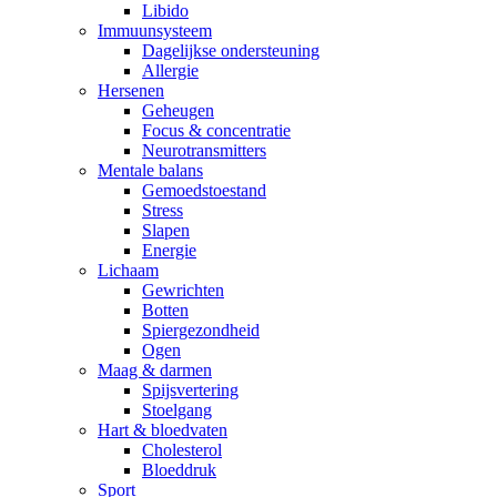
Libido
Immuunsysteem
Dagelijkse ondersteuning
Allergie
Hersenen
Geheugen
Focus & concentratie
Neurotransmitters
Mentale balans
Gemoedstoestand
Stress
Slapen
Energie
Lichaam
Gewrichten
Botten
Spiergezondheid
Ogen
Maag & darmen
Spijsvertering
Stoelgang
Hart & bloedvaten
Cholesterol
Bloeddruk
Sport