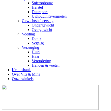
Spieropbouw
Herstel
Duursport
Uithoudingsvermogen
Gewichtsbeheersing
Ondergewicht
Overgewicht
Voeding
Detox
Vega(n)
Verzorging
Huid
Haar
Veroudering
Handen & voeten
Kennisbank
Over Vits & Mins
Onze winkels