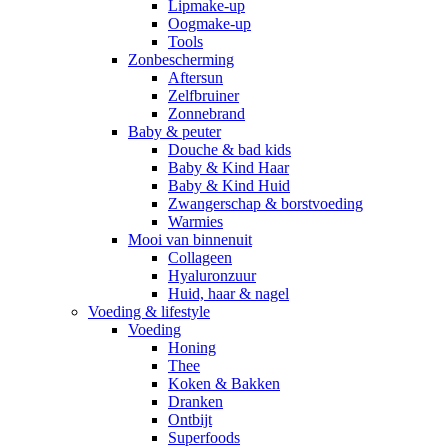
Lipmake-up
Oogmake-up
Tools
Zonbescherming
Aftersun
Zelfbruiner
Zonnebrand
Baby & peuter
Douche & bad kids
Baby & Kind Haar
Baby & Kind Huid
Zwangerschap & borstvoeding
Warmies
Mooi van binnenuit
Collageen
Hyaluronzuur
Huid, haar & nagel
Voeding & lifestyle
Voeding
Honing
Thee
Koken & Bakken
Dranken
Ontbijt
Superfoods