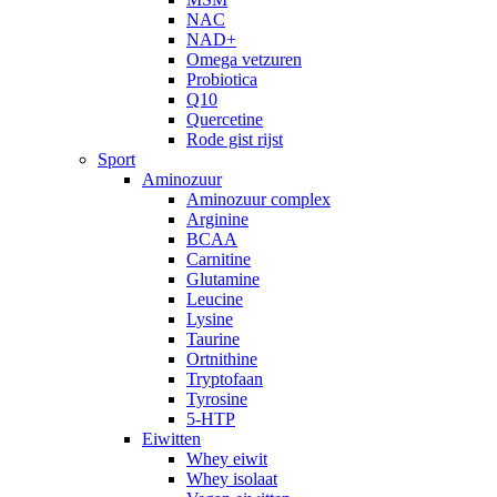
NAC
NAD+
Omega vetzuren
Probiotica
Q10
Quercetine
Rode gist rijst
Sport
Aminozuur
Aminozuur complex
Arginine
BCAA
Carnitine
Glutamine
Leucine
Lysine
Taurine
Ortnithine
Tryptofaan
Tyrosine
5-HTP
Eiwitten
Whey eiwit
Whey isolaat