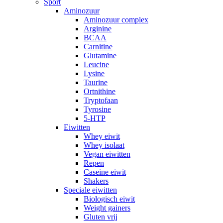
Sport
Aminozuur
Aminozuur complex
Arginine
BCAA
Carnitine
Glutamine
Leucine
Lysine
Taurine
Ortnithine
Tryptofaan
Tyrosine
5-HTP
Eiwitten
Whey eiwit
Whey isolaat
Vegan eiwitten
Repen
Caseine eiwit
Shakers
Speciale eiwitten
Biologisch eiwit
Weight gainers
Gluten vrij