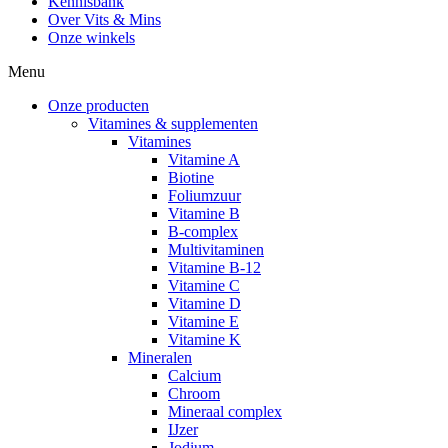
Kennisbank
Over Vits & Mins
Onze winkels
Menu
Onze producten
Vitamines & supplementen
Vitamines
Vitamine A
Biotine
Foliumzuur
Vitamine B
B-complex
Multivitaminen
Vitamine B-12
Vitamine C
Vitamine D
Vitamine E
Vitamine K
Mineralen
Calcium
Chroom
Mineraal complex
IJzer
Jodium