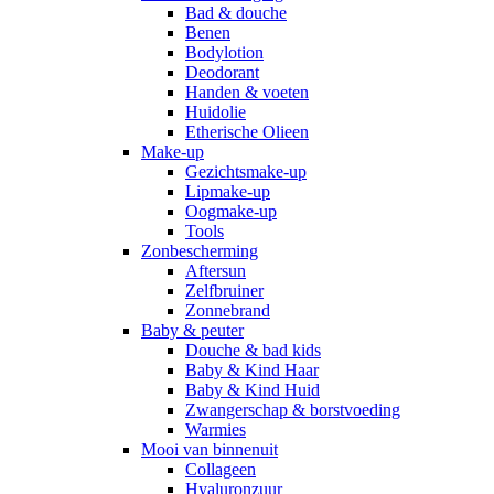
Bad & douche
Benen
Bodylotion
Deodorant
Handen & voeten
Huidolie
Etherische Olieen
Make-up
Gezichtsmake-up
Lipmake-up
Oogmake-up
Tools
Zonbescherming
Aftersun
Zelfbruiner
Zonnebrand
Baby & peuter
Douche & bad kids
Baby & Kind Haar
Baby & Kind Huid
Zwangerschap & borstvoeding
Warmies
Mooi van binnenuit
Collageen
Hyaluronzuur