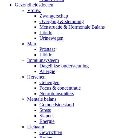
Gezondheidsdoelen
Vrouw
Zwangerschap
Overgang & stemming
Menstruatie & Hormonale Balans
Libido
Urinewegen
Man
Prostaat
Libido
Immuunsysteem
Dagelijkse ondersteuning
Allergie
Hersenen
Geheugen
Focus & concentratie
Neurotransmitters
Mentale balans
Gemoedstoestand
Stress
Slapen
Energie
Lichaam
Gewrichten
Botten