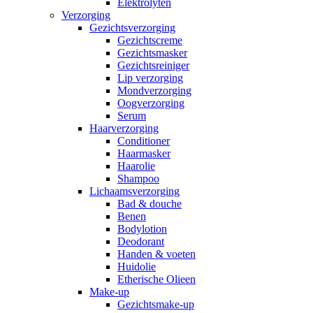
Elektrolyten
Verzorging
Gezichtsverzorging
Gezichtscreme
Gezichtsmasker
Gezichtsreiniger
Lip verzorging
Mondverzorging
Oogverzorging
Serum
Haarverzorging
Conditioner
Haarmasker
Haarolie
Shampoo
Lichaamsverzorging
Bad & douche
Benen
Bodylotion
Deodorant
Handen & voeten
Huidolie
Etherische Olieen
Make-up
Gezichtsmake-up