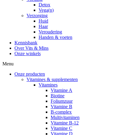
Detox
Vega(n)
Verzorging
Huid
Haar
Veroudering
Handen & voeten
Kennisbank
Over Vits & Mins
Onze winkels
Menu
Onze producten
Vitamines & supplementen
Vitamines
Vitamine A
Biotine
Foliumzuur
Vitamine B
B-complex
Multivitaminen
Vitamine B-12
Vitamine C
Vitamine D