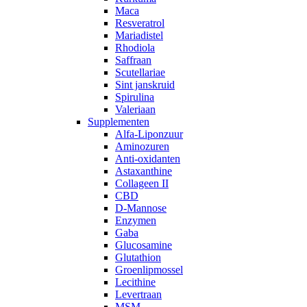
Maca
Resveratrol
Mariadistel
Rhodiola
Saffraan
Scutellariae
Sint janskruid
Spirulina
Valeriaan
Supplementen
Alfa-Liponzuur
Aminozuren
Anti-oxidanten
Astaxanthine
Collageen II
CBD
D-Mannose
Enzymen
Gaba
Glucosamine
Glutathion
Groenlipmossel
Lecithine
Levertraan
MSM