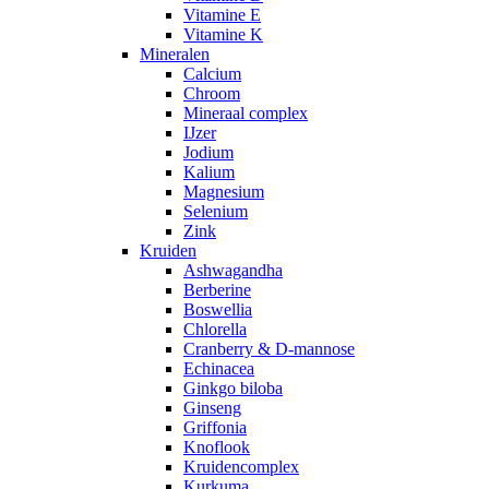
Vitamine E
Vitamine K
Mineralen
Calcium
Chroom
Mineraal complex
IJzer
Jodium
Kalium
Magnesium
Selenium
Zink
Kruiden
Ashwagandha
Berberine
Boswellia
Chlorella
Cranberry & D-mannose
Echinacea
Ginkgo biloba
Ginseng
Griffonia
Knoflook
Kruidencomplex
Kurkuma