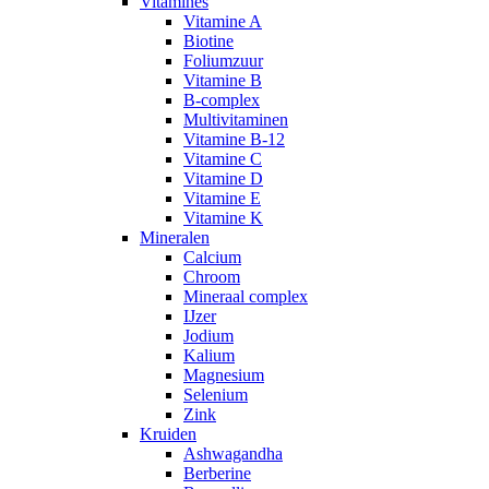
Vitamines
Vitamine A
Biotine
Foliumzuur
Vitamine B
B-complex
Multivitaminen
Vitamine B-12
Vitamine C
Vitamine D
Vitamine E
Vitamine K
Mineralen
Calcium
Chroom
Mineraal complex
IJzer
Jodium
Kalium
Magnesium
Selenium
Zink
Kruiden
Ashwagandha
Berberine