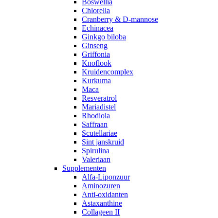
Boswellia
Chlorella
Cranberry & D-mannose
Echinacea
Ginkgo biloba
Ginseng
Griffonia
Knoflook
Kruidencomplex
Kurkuma
Maca
Resveratrol
Mariadistel
Rhodiola
Saffraan
Scutellariae
Sint janskruid
Spirulina
Valeriaan
Supplementen
Alfa-Liponzuur
Aminozuren
Anti-oxidanten
Astaxanthine
Collageen II