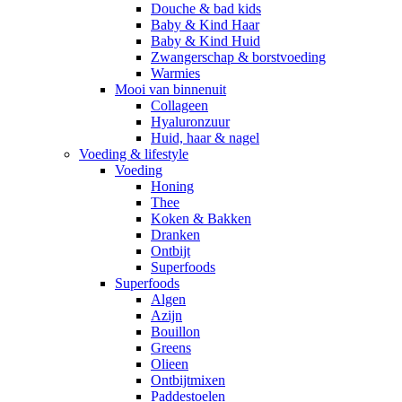
Douche & bad kids
Baby & Kind Haar
Baby & Kind Huid
Zwangerschap & borstvoeding
Warmies
Mooi van binnenuit
Collageen
Hyaluronzuur
Huid, haar & nagel
Voeding & lifestyle
Voeding
Honing
Thee
Koken & Bakken
Dranken
Ontbijt
Superfoods
Superfoods
Algen
Azijn
Bouillon
Greens
Olieen
Ontbijtmixen
Paddestoelen