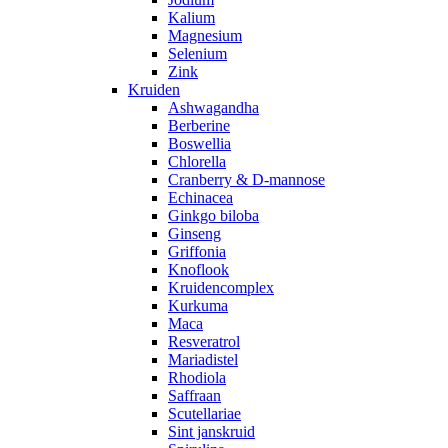
Kalium
Magnesium
Selenium
Zink
Kruiden
Ashwagandha
Berberine
Boswellia
Chlorella
Cranberry & D-mannose
Echinacea
Ginkgo biloba
Ginseng
Griffonia
Knoflook
Kruidencomplex
Kurkuma
Maca
Resveratrol
Mariadistel
Rhodiola
Saffraan
Scutellariae
Sint janskruid