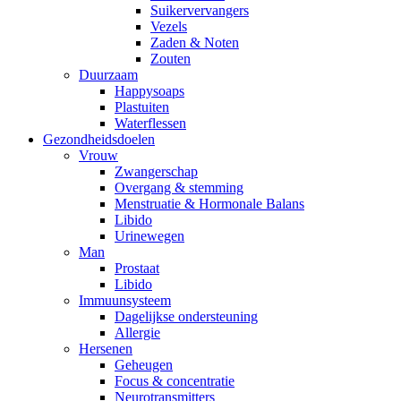
Suikervervangers
Vezels
Zaden & Noten
Zouten
Duurzaam
Happysoaps
Plastuiten
Waterflessen
Gezondheidsdoelen
Vrouw
Zwangerschap
Overgang & stemming
Menstruatie & Hormonale Balans
Libido
Urinewegen
Man
Prostaat
Libido
Immuunsysteem
Dagelijkse ondersteuning
Allergie
Hersenen
Geheugen
Focus & concentratie
Neurotransmitters