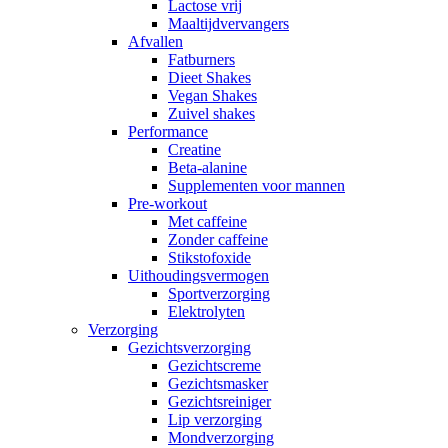
Lactose vrij
Maaltijdvervangers
Afvallen
Fatburners
Dieet Shakes
Vegan Shakes
Zuivel shakes
Performance
Creatine
Beta-alanine
Supplementen voor mannen
Pre-workout
Met caffeine
Zonder caffeine
Stikstofoxide
Uithoudingsvermogen
Sportverzorging
Elektrolyten
Verzorging
Gezichtsverzorging
Gezichtscreme
Gezichtsmasker
Gezichtsreiniger
Lip verzorging
Mondverzorging