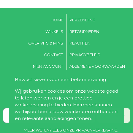
HOME
VERZENDING
WINKELS
RETOURNEREN
OVER VITS & MINS
KLACHTEN
CONTACT
PRIVACYBELEID
MIJN ACCOUNT
ALGEMENE VOORWAARDEN
Bewust kiezen voor een betere ervaring
Word lid van Vits & Mins,
Wij gebruiken cookies om onze website goed
voordeel & gezondheid in één klik!
te laten werken en je een prettige
Ontvang 10% korting bij de eerste bestelling!
winkelervaring te bieden. Hiermee kunnen
we bijvoorbeeld jouw voorkeuren onthouden
Abonneer
en relevante aanbiedingen tonen.
MEER WETEN? LEES ONZE PRIVACYVERKLARING.