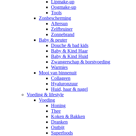
Lipmake-up
Oogmake-up
Tools
Zonbescherming
Aftersun
Zelfbruiner
Zonnebrand
Baby & peuter
Douche & bad kids
Baby & Kind Haar
Baby & Kind Huid
Zwangerschap & borstvoeding
Warmies
Mooi van binnenuit
Collageen
Hyaluronzuur
Huid, haar & nagel
Voeding & lifestyle
Voeding
Honing
Thee
Koken & Bakken
Dranken
Ontbijt
Superfoods