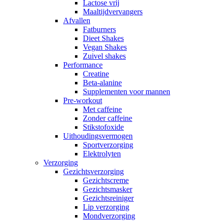
Lactose vrij
Maaltijdvervangers
Afvallen
Fatburners
Dieet Shakes
Vegan Shakes
Zuivel shakes
Performance
Creatine
Beta-alanine
Supplementen voor mannen
Pre-workout
Met caffeine
Zonder caffeine
Stikstofoxide
Uithoudingsvermogen
Sportverzorging
Elektrolyten
Verzorging
Gezichtsverzorging
Gezichtscreme
Gezichtsmasker
Gezichtsreiniger
Lip verzorging
Mondverzorging