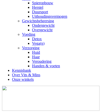
Spieropbouw
Herstel
Duursport
Uithoudingsvermogen
Gewichtsbeheersing
Ondergewicht
Overgewicht
Voeding
Detox
Vega(n)
Verzorging
Huid
Haar
Veroudering
Handen & voeten
Kennisbank
Over Vits & Mins
Onze winkels