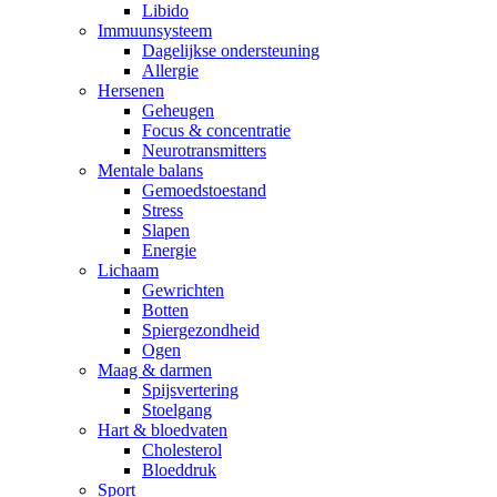
Libido
Immuunsysteem
Dagelijkse ondersteuning
Allergie
Hersenen
Geheugen
Focus & concentratie
Neurotransmitters
Mentale balans
Gemoedstoestand
Stress
Slapen
Energie
Lichaam
Gewrichten
Botten
Spiergezondheid
Ogen
Maag & darmen
Spijsvertering
Stoelgang
Hart & bloedvaten
Cholesterol
Bloeddruk
Sport