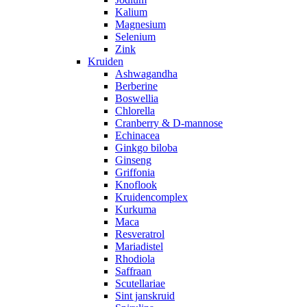
Kalium
Magnesium
Selenium
Zink
Kruiden
Ashwagandha
Berberine
Boswellia
Chlorella
Cranberry & D-mannose
Echinacea
Ginkgo biloba
Ginseng
Griffonia
Knoflook
Kruidencomplex
Kurkuma
Maca
Resveratrol
Mariadistel
Rhodiola
Saffraan
Scutellariae
Sint janskruid