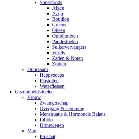
Superfoods
Algen
Azijn
Bouillon
Greens
Olieen
Ontbijtmixen
Paddestoelen
Suikervervangers
Vezels
Zaden & Noten
Zouten
Duurzaam
Happysoaps
Plastuiten
Waterflessen
Gezondheidsdoelen
Vrouw
Zwangerschap
Overgang & stemming
Menstruatie & Hormonale Balans
Libido
Urinewegen
Man
Prostaat