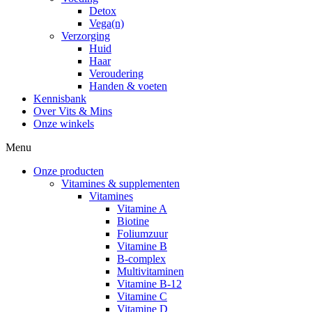
Detox
Vega(n)
Verzorging
Huid
Haar
Veroudering
Handen & voeten
Kennisbank
Over Vits & Mins
Onze winkels
Menu
Onze producten
Vitamines & supplementen
Vitamines
Vitamine A
Biotine
Foliumzuur
Vitamine B
B-complex
Multivitaminen
Vitamine B-12
Vitamine C
Vitamine D