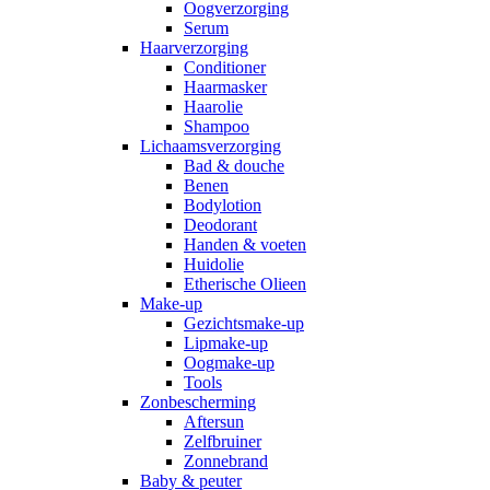
Oogverzorging
Serum
Haarverzorging
Conditioner
Haarmasker
Haarolie
Shampoo
Lichaamsverzorging
Bad & douche
Benen
Bodylotion
Deodorant
Handen & voeten
Huidolie
Etherische Olieen
Make-up
Gezichtsmake-up
Lipmake-up
Oogmake-up
Tools
Zonbescherming
Aftersun
Zelfbruiner
Zonnebrand
Baby & peuter