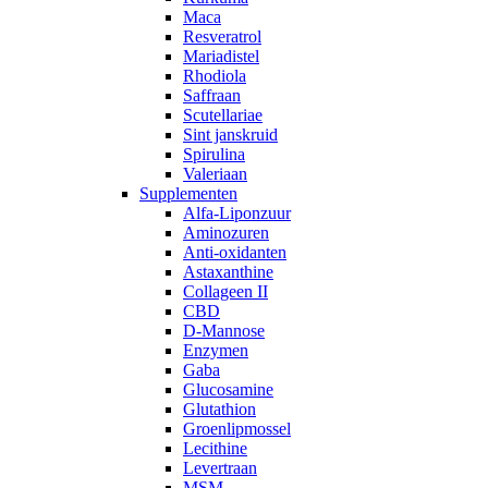
Maca
Resveratrol
Mariadistel
Rhodiola
Saffraan
Scutellariae
Sint janskruid
Spirulina
Valeriaan
Supplementen
Alfa-Liponzuur
Aminozuren
Anti-oxidanten
Astaxanthine
Collageen II
CBD
D-Mannose
Enzymen
Gaba
Glucosamine
Glutathion
Groenlipmossel
Lecithine
Levertraan
MSM