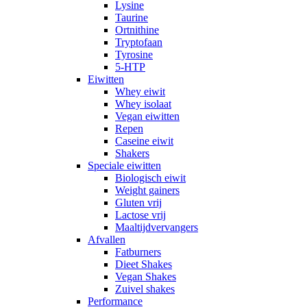
Lysine
Taurine
Ortnithine
Tryptofaan
Tyrosine
5-HTP
Eiwitten
Whey eiwit
Whey isolaat
Vegan eiwitten
Repen
Caseine eiwit
Shakers
Speciale eiwitten
Biologisch eiwit
Weight gainers
Gluten vrij
Lactose vrij
Maaltijdvervangers
Afvallen
Fatburners
Dieet Shakes
Vegan Shakes
Zuivel shakes
Performance