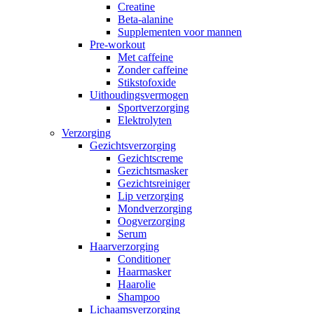
Creatine
Beta-alanine
Supplementen voor mannen
Pre-workout
Met caffeine
Zonder caffeine
Stikstofoxide
Uithoudingsvermogen
Sportverzorging
Elektrolyten
Verzorging
Gezichtsverzorging
Gezichtscreme
Gezichtsmasker
Gezichtsreiniger
Lip verzorging
Mondverzorging
Oogverzorging
Serum
Haarverzorging
Conditioner
Haarmasker
Haarolie
Shampoo
Lichaamsverzorging