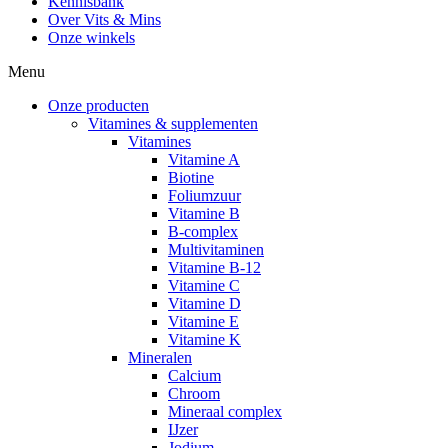
Kennisbank
Over Vits & Mins
Onze winkels
Menu
Onze producten
Vitamines & supplementen
Vitamines
Vitamine A
Biotine
Foliumzuur
Vitamine B
B-complex
Multivitaminen
Vitamine B-12
Vitamine C
Vitamine D
Vitamine E
Vitamine K
Mineralen
Calcium
Chroom
Mineraal complex
IJzer
Jodium