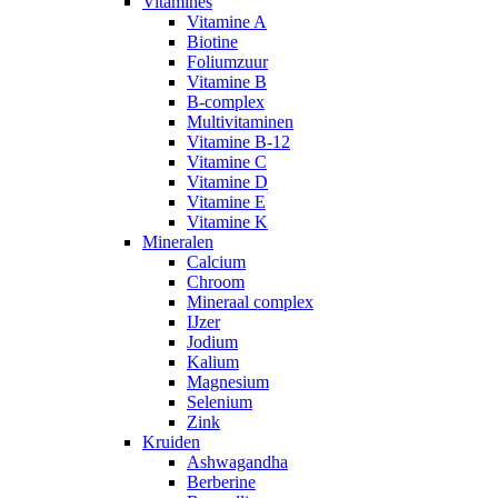
Vitamines
Vitamine A
Biotine
Foliumzuur
Vitamine B
B-complex
Multivitaminen
Vitamine B-12
Vitamine C
Vitamine D
Vitamine E
Vitamine K
Mineralen
Calcium
Chroom
Mineraal complex
IJzer
Jodium
Kalium
Magnesium
Selenium
Zink
Kruiden
Ashwagandha
Berberine