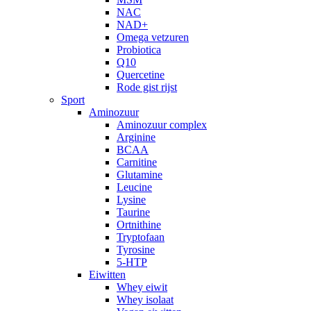
NAC
NAD+
Omega vetzuren
Probiotica
Q10
Quercetine
Rode gist rijst
Sport
Aminozuur
Aminozuur complex
Arginine
BCAA
Carnitine
Glutamine
Leucine
Lysine
Taurine
Ortnithine
Tryptofaan
Tyrosine
5-HTP
Eiwitten
Whey eiwit
Whey isolaat