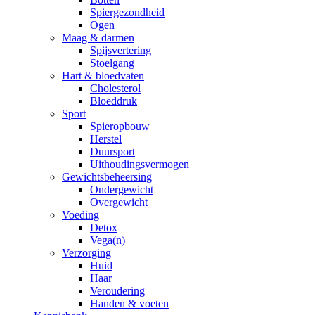
Spiergezondheid
Ogen
Maag & darmen
Spijsvertering
Stoelgang
Hart & bloedvaten
Cholesterol
Bloeddruk
Sport
Spieropbouw
Herstel
Duursport
Uithoudingsvermogen
Gewichtsbeheersing
Ondergewicht
Overgewicht
Voeding
Detox
Vega(n)
Verzorging
Huid
Haar
Veroudering
Handen & voeten