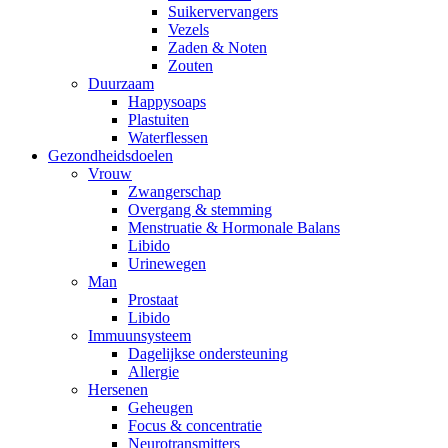
Suikervervangers
Vezels
Zaden & Noten
Zouten
Duurzaam
Happysoaps
Plastuiten
Waterflessen
Gezondheidsdoelen
Vrouw
Zwangerschap
Overgang & stemming
Menstruatie & Hormonale Balans
Libido
Urinewegen
Man
Prostaat
Libido
Immuunsysteem
Dagelijkse ondersteuning
Allergie
Hersenen
Geheugen
Focus & concentratie
Neurotransmitters