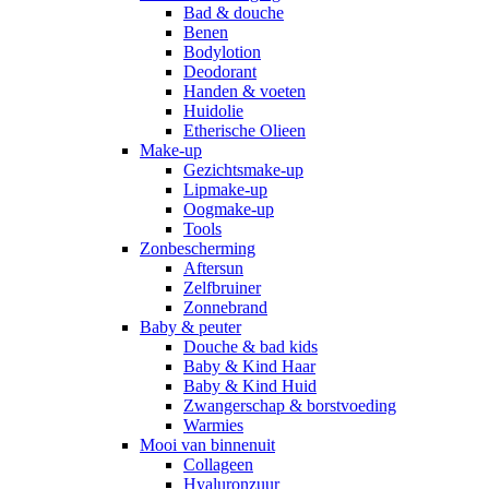
Bad & douche
Benen
Bodylotion
Deodorant
Handen & voeten
Huidolie
Etherische Olieen
Make-up
Gezichtsmake-up
Lipmake-up
Oogmake-up
Tools
Zonbescherming
Aftersun
Zelfbruiner
Zonnebrand
Baby & peuter
Douche & bad kids
Baby & Kind Haar
Baby & Kind Huid
Zwangerschap & borstvoeding
Warmies
Mooi van binnenuit
Collageen
Hyaluronzuur