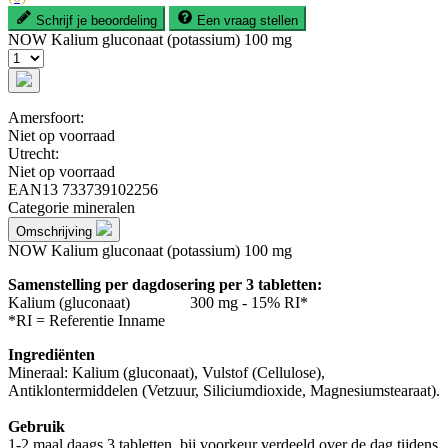
Schrijf je beoordeling
Een vraag stellen
NOW Kalium gluconaat (potassium) 100 mg
Amersfoort:
Niet op voorraad
Utrecht:
Niet op voorraad
EAN13
733739102256
Categorie
mineralen
Omschrijving
NOW Kalium gluconaat (potassium) 100 mg
Samenstelling per dagdosering per 3 tabletten:
Kalium (gluconaat) 300 mg - 15% RI*
*RI = Referentie Inname
Ingrediënten
Mineraal: Kalium (gluconaat), Vulstof (Cellulose),
Antiklontermiddelen (Vetzuur, Siliciumdioxide, Magnesiumstearaat).
Gebruik
1-2 maal daags 3 tabletten, bij voorkeur verdeeld over de dag tijdens