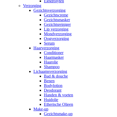
Elektrolyten
Verzorging
Gezichtsverzorging
Gezichtscreme
Gezichtsmasker
Gezichtsreiniger
Lip verzorging
Mondverzorging
Oogverzorging
Serum
Haarverzorging
Conditioner
Haarmasker
Haarolie
Shampoo
Lichaamsverzorging
Bad & douche
Benen
Bodylotion
Deodorant
Handen & voeten
Huidolie
Etherische Olieen
Make-up
Gezichtsmake-up