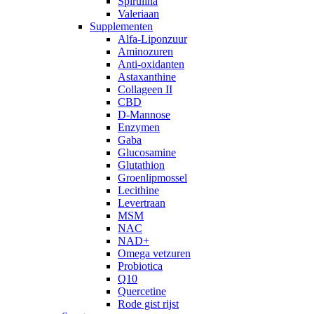
Spirulina
Valeriaan
Supplementen
Alfa-Liponzuur
Aminozuren
Anti-oxidanten
Astaxanthine
Collageen II
CBD
D-Mannose
Enzymen
Gaba
Glucosamine
Glutathion
Groenlipmossel
Lecithine
Levertraan
MSM
NAC
NAD+
Omega vetzuren
Probiotica
Q10
Quercetine
Rode gist rijst