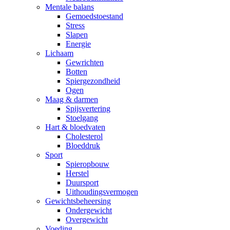
Mentale balans
Gemoedstoestand
Stress
Slapen
Energie
Lichaam
Gewrichten
Botten
Spiergezondheid
Ogen
Maag & darmen
Spijsvertering
Stoelgang
Hart & bloedvaten
Cholesterol
Bloeddruk
Sport
Spieropbouw
Herstel
Duursport
Uithoudingsvermogen
Gewichtsbeheersing
Ondergewicht
Overgewicht
Voeding