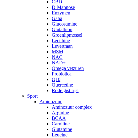
CBD
D-Mannose
Enzymen
Gaba
Glucosamine
Glutathion
Groenlipmossel
Lecithine
Levertraan
MSM
NAC
NAD+
Omega vetzuren
Probiotica
Q10
Quercetine
Rode gist rijst
Sport
Aminozuur
Aminozuur complex
Arginine
BCAA
Carnitine
Glutamine
Leucine