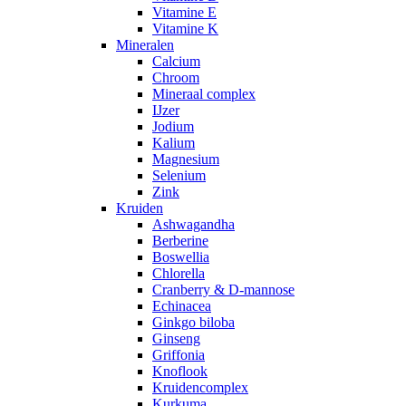
Vitamine E
Vitamine K
Mineralen
Calcium
Chroom
Mineraal complex
IJzer
Jodium
Kalium
Magnesium
Selenium
Zink
Kruiden
Ashwagandha
Berberine
Boswellia
Chlorella
Cranberry & D-mannose
Echinacea
Ginkgo biloba
Ginseng
Griffonia
Knoflook
Kruidencomplex
Kurkuma