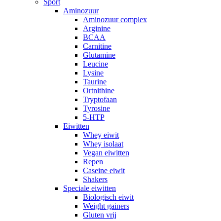
Sport
Aminozuur
Aminozuur complex
Arginine
BCAA
Carnitine
Glutamine
Leucine
Lysine
Taurine
Ortnithine
Tryptofaan
Tyrosine
5-HTP
Eiwitten
Whey eiwit
Whey isolaat
Vegan eiwitten
Repen
Caseine eiwit
Shakers
Speciale eiwitten
Biologisch eiwit
Weight gainers
Gluten vrij