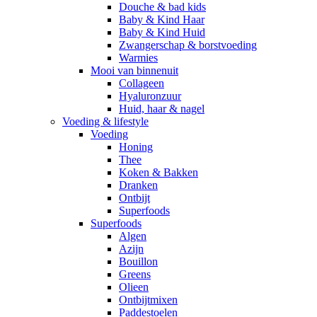
Douche & bad kids
Baby & Kind Haar
Baby & Kind Huid
Zwangerschap & borstvoeding
Warmies
Mooi van binnenuit
Collageen
Hyaluronzuur
Huid, haar & nagel
Voeding & lifestyle
Voeding
Honing
Thee
Koken & Bakken
Dranken
Ontbijt
Superfoods
Superfoods
Algen
Azijn
Bouillon
Greens
Olieen
Ontbijtmixen
Paddestoelen