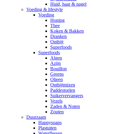
Huid, haar & nagel
Voeding & lifestyle
Voeding
Honing
Thee
Koken & Bakken
Dranken
Ontbijt
Superfoods
Superfoods
Algen
Azijn
Bouillon
Greens
Olieen
Ontbijtmixen
Paddestoelen
Suikervervangers
Vezels
Zaden & Noten
Zouten
Duurzaam
Happysoaps
Plastuiten
Waterflessen