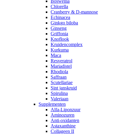
Boswellia
Chlorella
Cranberry & D-mannose
Echinacea
Ginkgo biloba
Ginseng
Griffonia
Knoflook
Kruidencomplex
Kurkuma
Maca
Resveratrol
Mariadistel
Rhodiola
Saffraan
Scutellariae
Sint janskruid
Spirulina
Valeriaan
Supplementen
Alfa-Liponzuur
Aminozuren
Anti-oxidanten
Astaxanthine
Collageen II