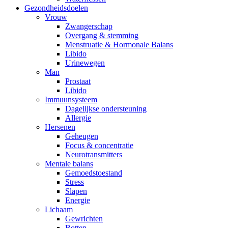
Gezondheidsdoelen
Vrouw
Zwangerschap
Overgang & stemming
Menstruatie & Hormonale Balans
Libido
Urinewegen
Man
Prostaat
Libido
Immuunsysteem
Dagelijkse ondersteuning
Allergie
Hersenen
Geheugen
Focus & concentratie
Neurotransmitters
Mentale balans
Gemoedstoestand
Stress
Slapen
Energie
Lichaam
Gewrichten
Botten