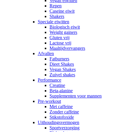
Vegan eiwitten
Repen
Caseine eiwit
Shakers
Speciale eiwitten
Biologisch eiwit
Weight gainers
Gluten vrij
Lactose vrij
Maaltijdvervangers
Afvallen
Fatburners
Dieet Shakes
Vegan Shakes
Zuivel shakes
Performance
Creatine
Beta-alanine
Supplementen voor mannen
Pre-workout
Met caffeine
Zonder caffeine
Stikstofoxide
Uithoudingsvermogen
Sportverzorging