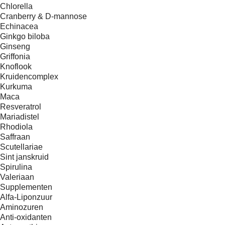
Chlorella
Cranberry & D-mannose
Echinacea
Ginkgo biloba
Ginseng
Griffonia
Knoflook
Kruidencomplex
Kurkuma
Maca
Resveratrol
Mariadistel
Rhodiola
Saffraan
Scutellariae
Sint janskruid
Spirulina
Valeriaan
Supplementen
Alfa-Liponzuur
Aminozuren
Anti-oxidanten