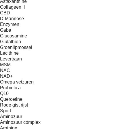
Astaxanthine
Collageen II
CBD
D-Mannose
Enzymen
Gaba
Glucosamine
Glutathion
Groenlipmossel
Lecithine
Levertraan
MSM
NAC
NAD+
Omega vetzuren
Probiotica
Q10
Quercetine
Rode gist rijst
Sport
Aminozuur
Aminozuur complex
Arginine