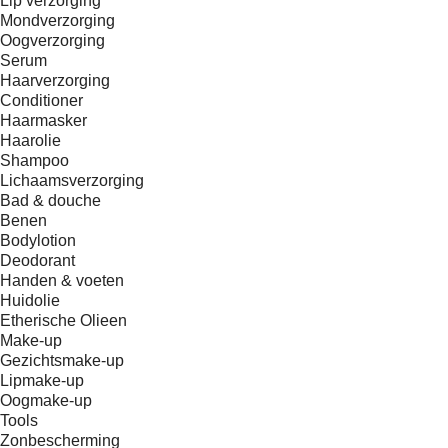
Lip verzorging
Mondverzorging
Oogverzorging
Serum
Haarverzorging
Conditioner
Haarmasker
Haarolie
Shampoo
Lichaamsverzorging
Bad & douche
Benen
Bodylotion
Deodorant
Handen & voeten
Huidolie
Etherische Olieen
Make-up
Gezichtsmake-up
Lipmake-up
Oogmake-up
Tools
Zonbescherming