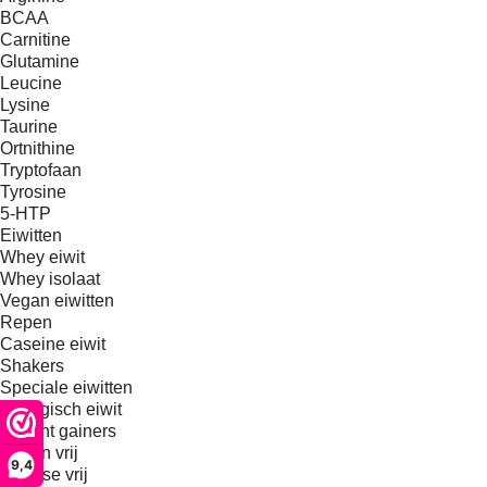
BCAA
Carnitine
Glutamine
Leucine
Lysine
Taurine
Ortnithine
Tryptofaan
Tyrosine
5-HTP
Eiwitten
Whey eiwit
Whey isolaat
Vegan eiwitten
Repen
Caseine eiwit
Shakers
Speciale eiwitten
Biologisch eiwit
Weight gainers
Gluten vrij
9,4
Lactose vrij