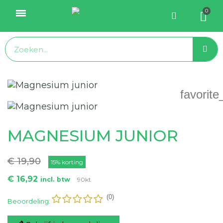
favorite
MAGNESIUM JUNIOR
€ 19,90
15% korting
€ 16,92
incl. btw
90kt
(0)
Beoordeling: