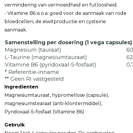
vermindering van vermoeidheid en futloosheid.
- Vitamine B6 is o.a. goed voor de aanmaak van rode
bloedcellen, de eiwitproductie en cysteïne
aanmaak.
Samenstelling per dosering (1 vega capsules)
Magnesium (tauraat)
6
L-Taurine (magnesiumtauraat)
6
Vitamine B6 (pyridoxaal-5-fosfaat)
0,
* Referentie-inname
** Geen RI vastgesteld
Ingredienten
Magnesiumtauraat, hypromellose (capsule),
magnesiumstearaat (anti-klontermiddel),
Pyridoxaal-5-fosfaat (Vitamine B6)
Gebruik