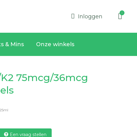
Inloggen
ts & Mins
Onze winkels
3/K2 75mcg/36mcg
els
25ml
Een vraag stellen