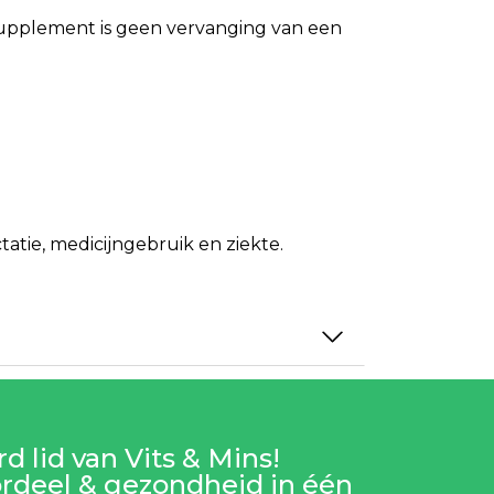
ssupplement is geen vervanging van een
tie, medicijngebruik en ziekte.
d lid van Vits & Mins!
rdeel & gezondheid in één