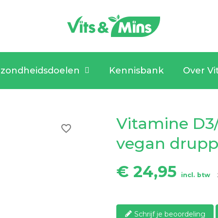
zondheidsdoelen
Kennisbank
Over Vi
Vitamine D
favorite_border
vegan drupp
€ 24,95
incl. btw
Schrijf je beoordeling