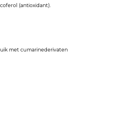
oferol (antioxidant).
bruik met cumarinederivaten