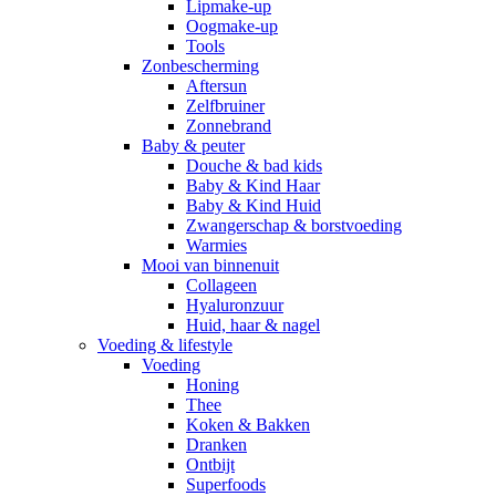
Lipmake-up
Oogmake-up
Tools
Zonbescherming
Aftersun
Zelfbruiner
Zonnebrand
Baby & peuter
Douche & bad kids
Baby & Kind Haar
Baby & Kind Huid
Zwangerschap & borstvoeding
Warmies
Mooi van binnenuit
Collageen
Hyaluronzuur
Huid, haar & nagel
Voeding & lifestyle
Voeding
Honing
Thee
Koken & Bakken
Dranken
Ontbijt
Superfoods