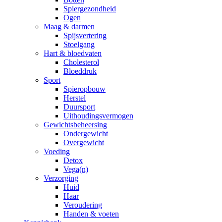
Spiergezondheid
Ogen
Maag & darmen
Spijsvertering
Stoelgang
Hart & bloedvaten
Cholesterol
Bloeddruk
Sport
Spieropbouw
Herstel
Duursport
Uithoudingsvermogen
Gewichtsbeheersing
Ondergewicht
Overgewicht
Voeding
Detox
Vega(n)
Verzorging
Huid
Haar
Veroudering
Handen & voeten