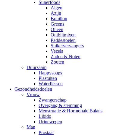
Superfoods
Algen
Azijn
Bouillon
Greens
Olieen
Ontbijtmixen
Paddestoelen
Suikervervangers
Vezels
Zaden & Noten
Zouten
Duurzaam
Happysoaps
Plastuiten
Waterflessen
Gezondheidsdoelen
Vrouw
Zwangerschap
Overgang & stemming
Menstruatie & Hormonale Balans
Libido
Urinewegen
Man
Prostaat