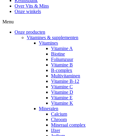
Kennisbank
Over Vits & Mins
Onze winkels
Menu
Onze producten
Vitamines & supplementen
Vitamines
Vitamine A
Biotine
Foliumzuur
Vitamine B
B-complex
Multivitaminen
Vitamine B-12
Vitamine C
Vitamine D
Vitamine E
Vitamine K
Mineralen
Calcium
Chroom
Mineraal complex
IJzer
Jodium