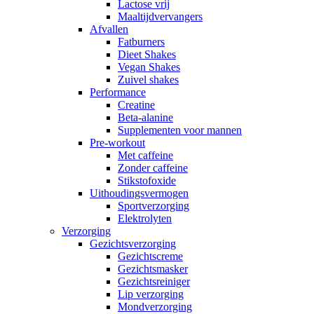
Lactose vrij
Maaltijdvervangers
Afvallen
Fatburners
Dieet Shakes
Vegan Shakes
Zuivel shakes
Performance
Creatine
Beta-alanine
Supplementen voor mannen
Pre-workout
Met caffeine
Zonder caffeine
Stikstofoxide
Uithoudingsvermogen
Sportverzorging
Elektrolyten
Verzorging
Gezichtsverzorging
Gezichtscreme
Gezichtsmasker
Gezichtsreiniger
Lip verzorging
Mondverzorging