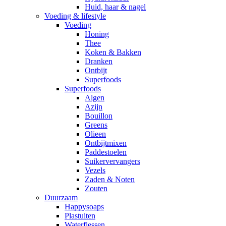
Huid, haar & nagel
Voeding & lifestyle
Voeding
Honing
Thee
Koken & Bakken
Dranken
Ontbijt
Superfoods
Superfoods
Algen
Azijn
Bouillon
Greens
Olieen
Ontbijtmixen
Paddestoelen
Suikervervangers
Vezels
Zaden & Noten
Zouten
Duurzaam
Happysoaps
Plastuiten
Waterflessen