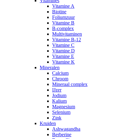
Vitamines
Vitamine A
Biotine
Foliumzuur
Vitamine B
B-complex
Multivitaminen
Vitamine B-12
Vitamine C
Vitamine D
Vitamine E
Vitamine K
Mineralen
Calcium
Chroom
Mineraal complex
IJzer
Jodium
Kalium
Magnesium
Selenium
Zink
Kruiden
Ashwagandha
Berberine