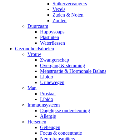
Suikervervangers
Vezels
Zaden & Noten
Zouten
Duurzaam
Happysoaps
Plastuiten
Waterflessen
Gezondheidsdoelen
Vrouw
Zwangerschap
Overgang & stemming
Menstruatie & Hormonale Balans
Libido
Urinewegen
Man
Prostaat
Libido
Immuunsysteem
Dagelijkse ondersteuning
Allergie
Hersenen
Geheugen
Focus & concentratie
Neurotransmitters