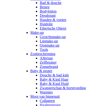
Bad & douche
Benen
Bodylotion
Deodorant
Handen & voeten
Huidolie
Etherische Olieen
Make-up
Gezichtsmake-up
Lipmake-up
Oogmake-up
Tools
Zonbescherming
Aftersun
Zelfbruiner
Zonnebrand
Baby & peuter
Douche & bad kids
Baby & Kind Haar
Baby & Kind Huid
Zwangerschap & borstvoeding
Warmies
Mooi van binnenuit
Collageen
Hyaluronzuur