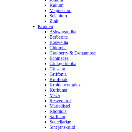
Kalium
Magnesium
Selenium
Zink
Kruiden
Ashwagandha
Berberine
Boswellia
Chlorella
Cranberry & D-mannose
Echinacea
Ginkgo biloba
Ginseng
Griffonia
Knoflook
Kruidencomplex
Kurkuma
Maca
Resveratrol
Mariadistel
Rhodiola
Saffraan
Scutellariae
Sint janskruid