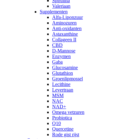
Spirulina
Valeriaan
Supplementen
Alfa-Liponzuur
Aminozuren
Anti-oxidanten
Astaxanthine
Collageen II
CBD
D-Mannose
Enzymen
Gaba
Glucosamine
Glutathion
Groenlipmossel
Lecithine
Levertraan
MSM
NAC
NAD+
Omega vetzuren
Probiotica
Q10
Quercetine
Rode gist rijst