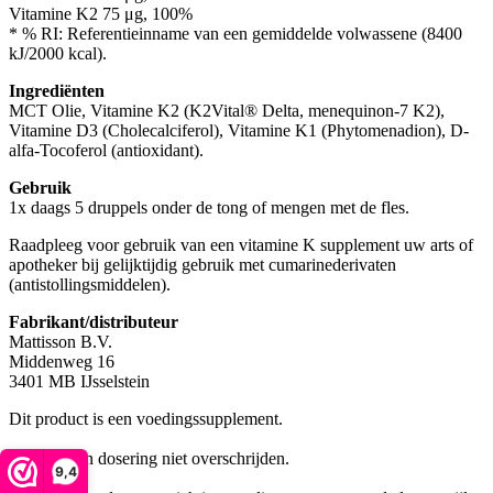
Vitamine K2 75 μg, 100%
* % RI: Referentieinname van een gemiddelde volwassene (8400
kJ/2000 kcal).
Ingrediënten
MCT Olie, Vitamine K2 (K2Vital® Delta, menequinon-7 K2),
Vitamine D3 (Cholecalciferol), Vitamine K1 (Phytomenadion), D-
alfa-Tocoferol (antioxidant).
Gebruik
1x daags 5 druppels onder de tong of mengen met de fles.
Raadpleeg voor gebruik van een vitamine K supplement uw arts of
apotheker bij gelijktijdig gebruik met cumarinederivaten
(antistollingsmiddelen).
Fabrikant/distributeur
Mattisson B.V.
Middenweg 16
3401 MB IJsselstein
Dit product is een voedingssupplement.
Aanbevolen dosering niet overschrijden.
9,4