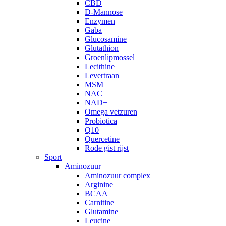
CBD
D-Mannose
Enzymen
Gaba
Glucosamine
Glutathion
Groenlipmossel
Lecithine
Levertraan
MSM
NAC
NAD+
Omega vetzuren
Probiotica
Q10
Quercetine
Rode gist rijst
Sport
Aminozuur
Aminozuur complex
Arginine
BCAA
Carnitine
Glutamine
Leucine