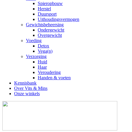
Spieropbouw
Herstel
Duursport
Uithoudingsvermogen
Gewichtsbeheersing
Ondergewicht
Overgewicht
Voeding
Detox
Vega(n)
Verzorging
Huid
Haar
Veroudering
Handen & voeten
Kennisbank
Over Vits & Mins
Onze winkels