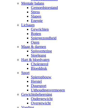
Mentale balans
Gemoedstoestand
Stress
Slapen
Energie
Lichaam
Gewrichten
Botten
Spiergezondheid
Ogen
Maag & darmen
Spijsvertering
Stoelgang
Hart & bloedvaten
Cholesterol
Bloeddruk
Sport
Spieropbouw
Herstel
Duursport
Uithoudingsvermogen
Gewichtsbeheersing
Ondergewicht
Overgewicht
Voeding