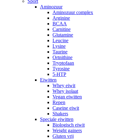
Sport
Aminozuur
Aminozuur complex
Arginine
BCAA
Carnitine
Glutamine
Leucine
Lysine
Taurine
Ortnithine
Tryptofaan
Tyrosine
5-HTP
Eiwitten
Whey eiwit
Whey isolaat
Vegan eiwitten
Repen
Caseine eiwit
Shakers
Speciale eiwitten
Biologisch eiwit
Weight gainers
Gluten vrij