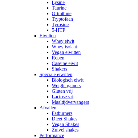
Lysine
Taurine
Ortnithine
Tryptofaan
Tyrosine
5-HTP
Eiwitten
Whey eiwit
Whey isolaat
Vegan eiwitten
Repen
Caseine eiwit
Shakers
Speciale eiwitten
Biologisch eiwit
Weight gainers
Gluten vrij
Lactose vrij
Maaltijdvervangers
Afvallen
Fatburners
Dieet Shakes
Vegan Shakes
Zuivel shakes
Performance