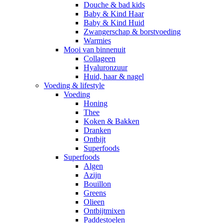
Douche & bad kids
Baby & Kind Haar
Baby & Kind Huid
Zwangerschap & borstvoeding
Warmies
Mooi van binnenuit
Collageen
Hyaluronzuur
Huid, haar & nagel
Voeding & lifestyle
Voeding
Honing
Thee
Koken & Bakken
Dranken
Ontbijt
Superfoods
Superfoods
Algen
Azijn
Bouillon
Greens
Olieen
Ontbijtmixen
Paddestoelen