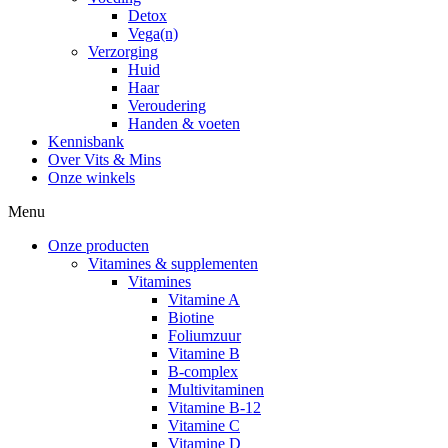
Detox
Vega(n)
Verzorging
Huid
Haar
Veroudering
Handen & voeten
Kennisbank
Over Vits & Mins
Onze winkels
Menu
Onze producten
Vitamines & supplementen
Vitamines
Vitamine A
Biotine
Foliumzuur
Vitamine B
B-complex
Multivitaminen
Vitamine B-12
Vitamine C
Vitamine D