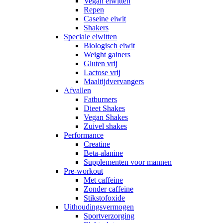
Vegan eiwitten
Repen
Caseine eiwit
Shakers
Speciale eiwitten
Biologisch eiwit
Weight gainers
Gluten vrij
Lactose vrij
Maaltijdvervangers
Afvallen
Fatburners
Dieet Shakes
Vegan Shakes
Zuivel shakes
Performance
Creatine
Beta-alanine
Supplementen voor mannen
Pre-workout
Met caffeine
Zonder caffeine
Stikstofoxide
Uithoudingsvermogen
Sportverzorging