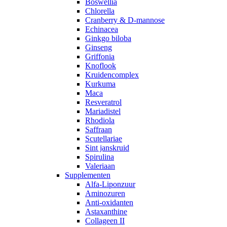
Boswellia
Chlorella
Cranberry & D-mannose
Echinacea
Ginkgo biloba
Ginseng
Griffonia
Knoflook
Kruidencomplex
Kurkuma
Maca
Resveratrol
Mariadistel
Rhodiola
Saffraan
Scutellariae
Sint janskruid
Spirulina
Valeriaan
Supplementen
Alfa-Liponzuur
Aminozuren
Anti-oxidanten
Astaxanthine
Collageen II