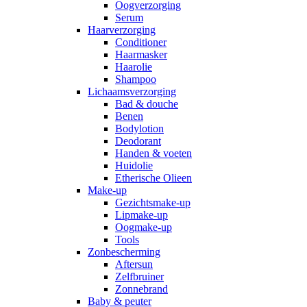
Oogverzorging
Serum
Haarverzorging
Conditioner
Haarmasker
Haarolie
Shampoo
Lichaamsverzorging
Bad & douche
Benen
Bodylotion
Deodorant
Handen & voeten
Huidolie
Etherische Olieen
Make-up
Gezichtsmake-up
Lipmake-up
Oogmake-up
Tools
Zonbescherming
Aftersun
Zelfbruiner
Zonnebrand
Baby & peuter