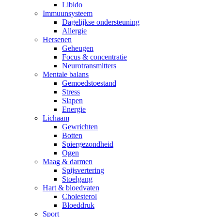
Libido
Immuunsysteem
Dagelijkse ondersteuning
Allergie
Hersenen
Geheugen
Focus & concentratie
Neurotransmitters
Mentale balans
Gemoedstoestand
Stress
Slapen
Energie
Lichaam
Gewrichten
Botten
Spiergezondheid
Ogen
Maag & darmen
Spijsvertering
Stoelgang
Hart & bloedvaten
Cholesterol
Bloeddruk
Sport