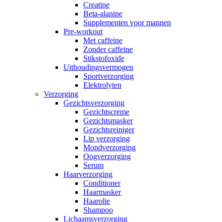
Creatine
Beta-alanine
Supplementen voor mannen
Pre-workout
Met caffeine
Zonder caffeine
Stikstofoxide
Uithoudingsvermogen
Sportverzorging
Elektrolyten
Verzorging
Gezichtsverzorging
Gezichtscreme
Gezichtsmasker
Gezichtsreiniger
Lip verzorging
Mondverzorging
Oogverzorging
Serum
Haarverzorging
Conditioner
Haarmasker
Haarolie
Shampoo
Lichaamsverzorging