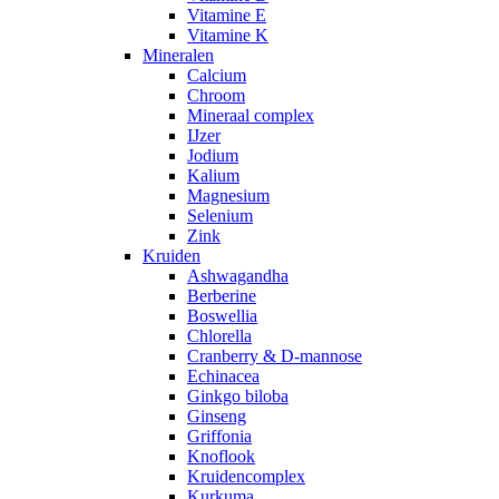
Vitamine E
Vitamine K
Mineralen
Calcium
Chroom
Mineraal complex
IJzer
Jodium
Kalium
Magnesium
Selenium
Zink
Kruiden
Ashwagandha
Berberine
Boswellia
Chlorella
Cranberry & D-mannose
Echinacea
Ginkgo biloba
Ginseng
Griffonia
Knoflook
Kruidencomplex
Kurkuma