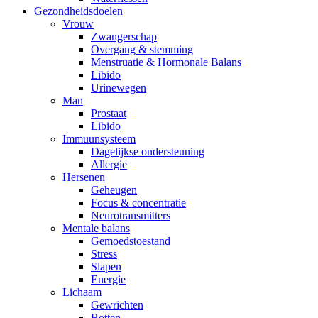
Gezondheidsdoelen
Vrouw
Zwangerschap
Overgang & stemming
Menstruatie & Hormonale Balans
Libido
Urinewegen
Man
Prostaat
Libido
Immuunsysteem
Dagelijkse ondersteuning
Allergie
Hersenen
Geheugen
Focus & concentratie
Neurotransmitters
Mentale balans
Gemoedstoestand
Stress
Slapen
Energie
Lichaam
Gewrichten
Botten