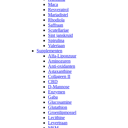
Maca
Resveratrol
Mariadistel
Rhodiola
Saffraan
Scutellariae
Sint janskruid
Spirulina
Valeriaan
Supplementen
Alfa-Liponzuur
Aminozuren
Anti-oxidanten
Astaxanthine
Collageen II
CBD
D-Mannose
Enzymen
Gaba
Glucosamine
Glutathion
Groenlipmossel
Lecithine
Levertraan
MSM