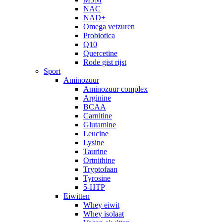
NAC
NAD+
Omega vetzuren
Probiotica
Q10
Quercetine
Rode gist rijst
Sport
Aminozuur
Aminozuur complex
Arginine
BCAA
Carnitine
Glutamine
Leucine
Lysine
Taurine
Ortnithine
Tryptofaan
Tyrosine
5-HTP
Eiwitten
Whey eiwit
Whey isolaat