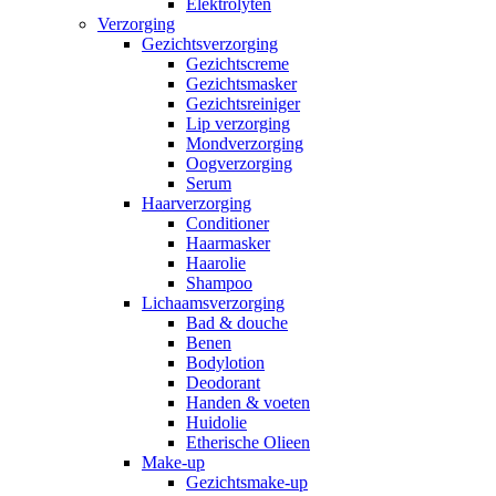
Elektrolyten
Verzorging
Gezichtsverzorging
Gezichtscreme
Gezichtsmasker
Gezichtsreiniger
Lip verzorging
Mondverzorging
Oogverzorging
Serum
Haarverzorging
Conditioner
Haarmasker
Haarolie
Shampoo
Lichaamsverzorging
Bad & douche
Benen
Bodylotion
Deodorant
Handen & voeten
Huidolie
Etherische Olieen
Make-up
Gezichtsmake-up