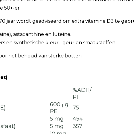
e 50+-er.
0 jaar wordt geadviseerd om extra vitamine D3 te gebr
ïne), astaxanthine en luteïne.
kers en synthetische kleur-, geur en smaakstoffen.
 voor het behoud van sterke botten.
let)
%ADH/
RI
600 μg
IE)
75
RE
5 mg
454
sfaat)
5 mg
357
10 mg