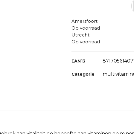
Amersfoort:
Op voorraad
Utrecht:
Op voorraad
87170561407
EAN13
multivitamin
Categorie
brek aan vitaliteit de behoefte aan vitaminen en mineral