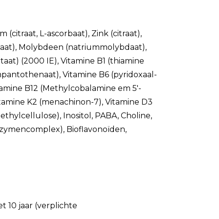
(citraat, L-ascorbaat), Zink (citraat),
linaat), Molybdeen (natriummolybdaat),
taat) (2000 IE), Vitamine B1 (thiamine
umpantothenaat), Vitamine B6 (pyridoxaal-
itamine B12 (Methylcobalamine em 5'-
itamine K2 (menachinon-7), Vitamine D3
ethylcellulose), Inositol, PABA, Choline,
enzymencomplex), Bioflavonoïden,
 10 jaar (verplichte