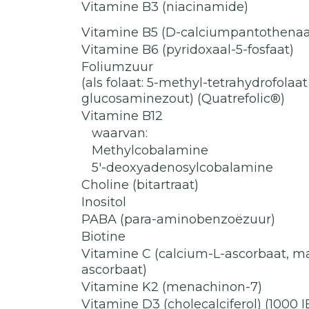
Vitamine B3 (niacinamide)
Vitamine B5 (D-calciumpantothenaa
Vitamine B6 (pyridoxaal-5-fosfaat)
Foliumzuur
(als folaat: 5-methyl-tetrahydrofolaat
glucosaminezout) (Quatrefolic®)
Vitamine B12
waarvan:
Methylcobalamine
5'-deoxyadenosylcobalamine
Choline (bitartraat)
Inositol
PABA (para-aminobenzoëzuur)
Biotine
Vitamine C (calcium-L-ascorbaat, 
ascorbaat)
Vitamine K2 (menachinon-7)
Vitamine D3 (cholecalciferol) (1000 I