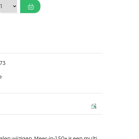
73
e
en wijzigen. Meer-in-1 50+ is een multi,