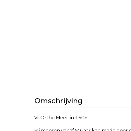
Omschrijving
VitOrtho Meer-in-1 50+
Bij mensen vanaf 50 jaar kan mede door ge