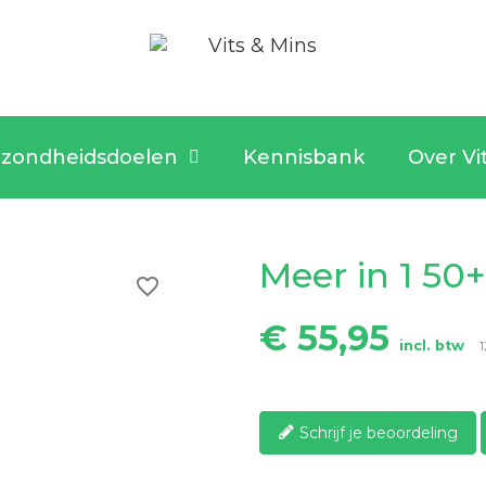
zondheidsdoelen
Kennisbank
Over Vi
Meer in 1 50+
favorite_border
€ 55,95
incl. btw
1
Schrijf je beoordeling