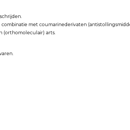
schrijden.
in combinatie met coumarinederivaten (antistollingsmid
 (orthomoleculair) arts.
waren.