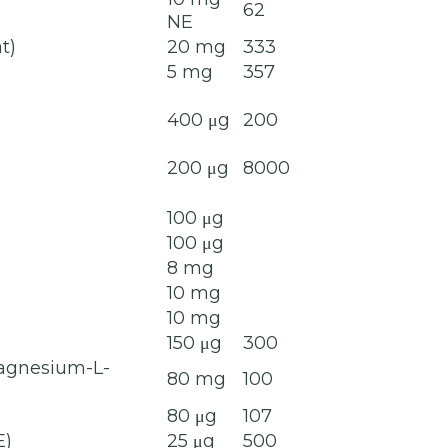
62
NE
t)
20 mg
333
5 mg
357
400 μg
200
200 μg
8000
100 μg
100 μg
8 mg
10 mg
10 mg
150 μg
300
magnesium-L-
80 mg
100
80 μg
107
E)
25 μg
500