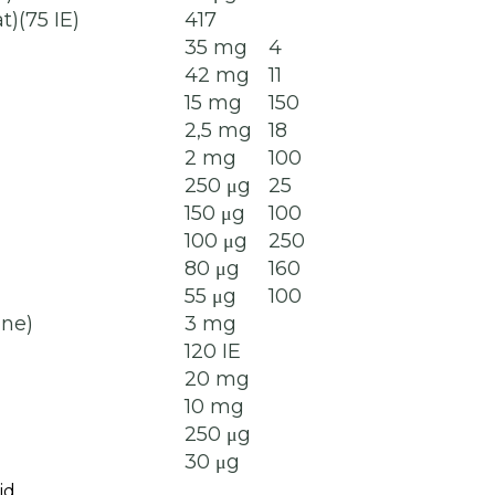
t)(75 IE)
417
35 mg
4
42 mg
11
15 mg
150
2,5 mg
18
2 mg
100
250 μg
25
150 μg
100
100 μg
250
80 μg
160
55 μg
100
ine)
3 mg
120 IE
20 mg
10 mg
250 μg
30 μg
id