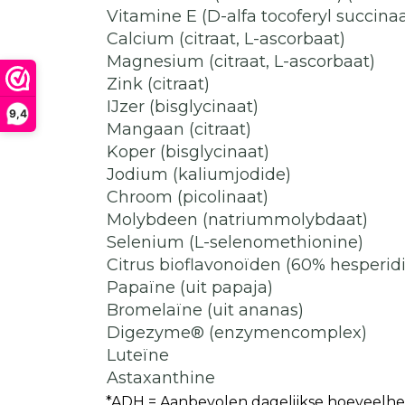
Vitamine E (D-alfa tocoferyl succinaa
Calcium (citraat, L-ascorbaat)
Magnesium (citraat, L-ascorbaat)
Zink (citraat)
IJzer (bisglycinaat)
9,4
Mangaan (citraat)
Koper (bisglycinaat)
Jodium (kaliumjodide)
Chroom (picolinaat)
Molybdeen (natriummolybdaat)
Selenium (L-selenomethionine)
Citrus bioflavonoïden (60% hesperid
Papaïne (uit papaja)
Bromelaïne (uit ananas)
Digezyme® (enzymencomplex)
Luteïne
Astaxanthine
*ADH = Aanbevolen dagelijkse hoeveelhe