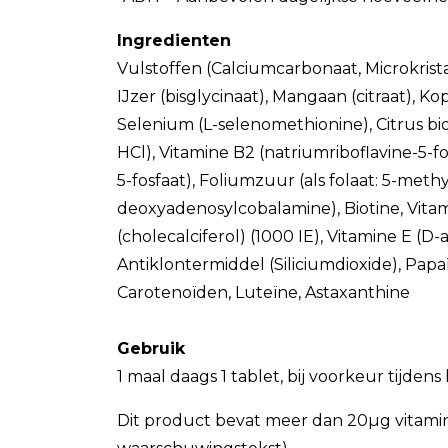
Ingredienten
Vulstoffen (Calciumcarbonaat, Microkristall
IJzer (bisglycinaat), Mangaan (citraat), 
Selenium (L-selenomethionine), Citrus bio
HCl), Vitamine B2 (natriumriboflavine-5-f
5-fosfaat), Foliumzuur (als folaat: 5-me
deoxyadenosylcobalamine), Biotine, Vita
(cholecalciferol) (1000 IE), Vitamine E (D
Antiklontermiddel (Siliciumdioxide), Pap
Carotenoïden, Luteïne, Astaxanthine
Gebruik
1 maal daags 1 tablet, bij voorkeur tijden
Dit product bevat meer dan 20µg vitamine