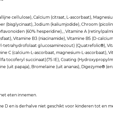
ijne cellulose), Calcium (citraat, L-ascorbaat), Magnesium 
Koper (bisglycinaat), Jodium (kaliumjodide), Chroom (pico
flavonoïden (60% hesperidine), , Vitamine A (retinylpalmi
osfaat), Vitamine B3 (niacinamide), Vitamine B5 (D-calci
thyl-tetrahydrofolaat glucosaminezout) (Quatrefolic®), V
mine C (calcium-L-ascorbaat, magnesium-L-ascorbaat), V
-alfa tocoferyl succinaat)(75 IE), Coating (Hydroxypropylm
aïne (uit papaja), Bromelaïne (uit ananas), Digezyme® (
s het eten innemen.
 D en is derhalve niet geschikt voor kinderen tot en met