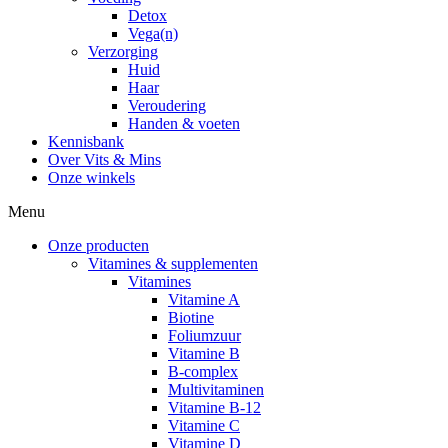
Detox
Vega(n)
Verzorging
Huid
Haar
Veroudering
Handen & voeten
Kennisbank
Over Vits & Mins
Onze winkels
Menu
Onze producten
Vitamines & supplementen
Vitamines
Vitamine A
Biotine
Foliumzuur
Vitamine B
B-complex
Multivitaminen
Vitamine B-12
Vitamine C
Vitamine D