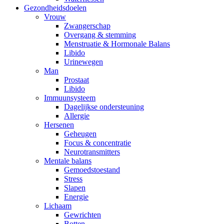
Gezondheidsdoelen
Vrouw
Zwangerschap
Overgang & stemming
Menstruatie & Hormonale Balans
Libido
Urinewegen
Man
Prostaat
Libido
Immuunsysteem
Dagelijkse ondersteuning
Allergie
Hersenen
Geheugen
Focus & concentratie
Neurotransmitters
Mentale balans
Gemoedstoestand
Stress
Slapen
Energie
Lichaam
Gewrichten
Botten