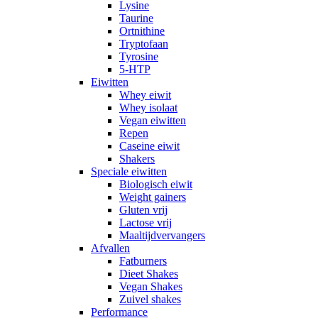
Lysine
Taurine
Ortnithine
Tryptofaan
Tyrosine
5-HTP
Eiwitten
Whey eiwit
Whey isolaat
Vegan eiwitten
Repen
Caseine eiwit
Shakers
Speciale eiwitten
Biologisch eiwit
Weight gainers
Gluten vrij
Lactose vrij
Maaltijdvervangers
Afvallen
Fatburners
Dieet Shakes
Vegan Shakes
Zuivel shakes
Performance