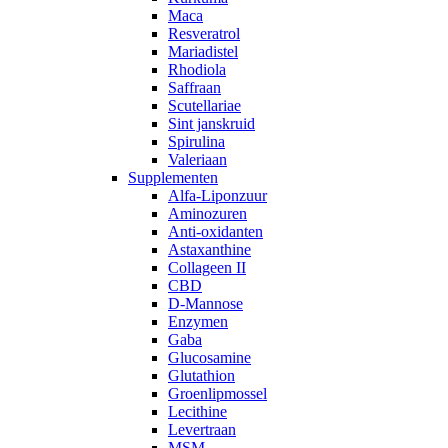
Maca
Resveratrol
Mariadistel
Rhodiola
Saffraan
Scutellariae
Sint janskruid
Spirulina
Valeriaan
Supplementen
Alfa-Liponzuur
Aminozuren
Anti-oxidanten
Astaxanthine
Collageen II
CBD
D-Mannose
Enzymen
Gaba
Glucosamine
Glutathion
Groenlipmossel
Lecithine
Levertraan
MSM