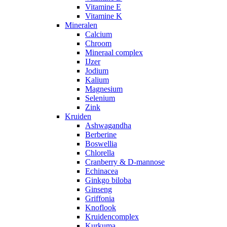
Vitamine E
Vitamine K
Mineralen
Calcium
Chroom
Mineraal complex
IJzer
Jodium
Kalium
Magnesium
Selenium
Zink
Kruiden
Ashwagandha
Berberine
Boswellia
Chlorella
Cranberry & D-mannose
Echinacea
Ginkgo biloba
Ginseng
Griffonia
Knoflook
Kruidencomplex
Kurkuma