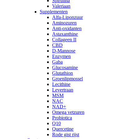
Spirulina
Valeriaan
Supplementen
Alfa-Liponzuur
Aminozuren
Anti-oxidanten
Astaxanthine
Collageen II
CBD
D-Mannose
Enzymen
Gaba
Glucosamine
Glutathion
Groenlipmossel
Lecithine
Levertraan
MSM
NAC
NAD+
Omega vetzuren
Probiotica
Q10
Quercetine
Rode gist rijst