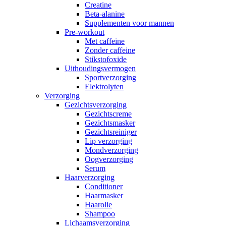
Creatine
Beta-alanine
Supplementen voor mannen
Pre-workout
Met caffeine
Zonder caffeine
Stikstofoxide
Uithoudingsvermogen
Sportverzorging
Elektrolyten
Verzorging
Gezichtsverzorging
Gezichtscreme
Gezichtsmasker
Gezichtsreiniger
Lip verzorging
Mondverzorging
Oogverzorging
Serum
Haarverzorging
Conditioner
Haarmasker
Haarolie
Shampoo
Lichaamsverzorging