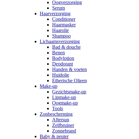
Oogverzorging
Serum
Haarverzorging
Conditioner
Haarmasker
Haarolie
Shampoo
Lichaamsverzorging
Bad & douche
Benen
Bodylotion
Deodorant
Handen & voeten
Huidolie
Etherische Olieen
Make-up
Gezichtsmake-up
Lipmake-up
Oogmake-up
Tools
Zonbescherming
Aftersun
Zelfbruiner
Zonnebrand
Baby & peuter