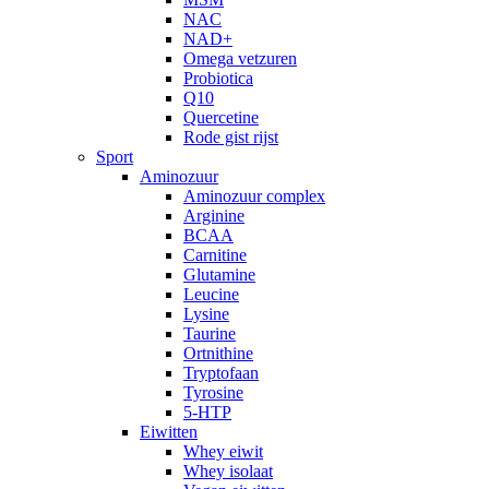
NAC
NAD+
Omega vetzuren
Probiotica
Q10
Quercetine
Rode gist rijst
Sport
Aminozuur
Aminozuur complex
Arginine
BCAA
Carnitine
Glutamine
Leucine
Lysine
Taurine
Ortnithine
Tryptofaan
Tyrosine
5-HTP
Eiwitten
Whey eiwit
Whey isolaat