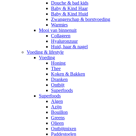
Douche & bad kids
Baby & Kind Haar
Baby & Kind Huid
Zwangerschap & borstvoeding
Warmies
Mooi van binnenuit
Collageen
Hyaluronzuur
Huid, haar & nagel
Voeding & lifestyle
Voeding
Honing
Thee
Koken & Bakken
Dranken
Ontbijt
Superfoods
Superfoods
Algen
Azijn
Bouillon
Greens
Olieen
Ontbijtmixen
Paddestoelen