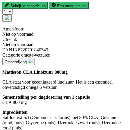
Schrijf je beoordeling
Een vraag stellen
Amersfoort:
Niet op voorraad
Utrecht:
Niet op voorraad
EAN13
8720791840549
Categorie
omega-vetzuren
Omschrijving
Mattisson CLA Linolzuur 800mg
CLA staat voor geconjugeerd linolzuur. Het is een essentieel
onverzadigd omega 6 vetzuur.
Samenstelling per dagdosering van 1 capsule
CLA 800 mg
Ingrediënten
Saffloerextract (Carthamus Tintorius) met 80% CLA, Gelatine
(rund, huls), Glycerine (huls), IJzeroxide zwart (huls), IJzeroxide
rood (huls).