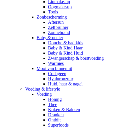
Lipmake-up
Oogmake-up
Tools
Zonbescherming
Aftersun
Zelfbruiner
Zonnebrand
Baby & peuter
Douche & bad kids
Baby & Kind Haar
Baby & Kind Huid
Zwangerschap & borstvoeding
Warmies
Mooi van binnenuit
Collageen
Hyaluronzuur
Huid, haar & nagel
Voeding & lifestyle
Voeding
Honing
Thee
Koken & Bakken
Dranken
Ontbijt
Superfoods