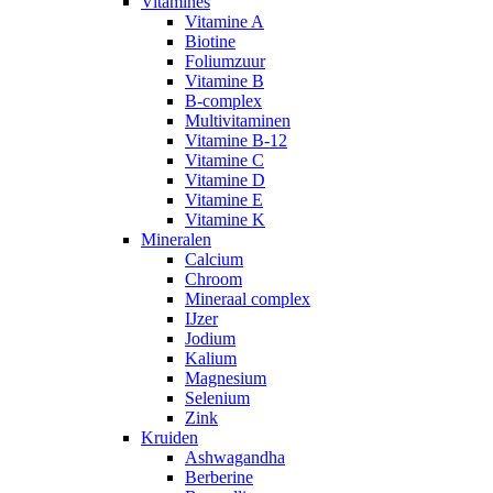
Vitamines
Vitamine A
Biotine
Foliumzuur
Vitamine B
B-complex
Multivitaminen
Vitamine B-12
Vitamine C
Vitamine D
Vitamine E
Vitamine K
Mineralen
Calcium
Chroom
Mineraal complex
IJzer
Jodium
Kalium
Magnesium
Selenium
Zink
Kruiden
Ashwagandha
Berberine