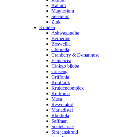
Kalium
Magnesium
Selenium
Zink
Kruiden
Ashwagandha
Berberine
Boswellia
Chlorella
Cranberry & D-mannose
Echinacea
Ginkgo biloba
Ginseng
Griffonia
Knoflook
Kruidencomplex
Kurkuma
Maca
Resveratrol
Mariadistel
Rhodiola
Saffraan
Scutellariae
Sint janskruid