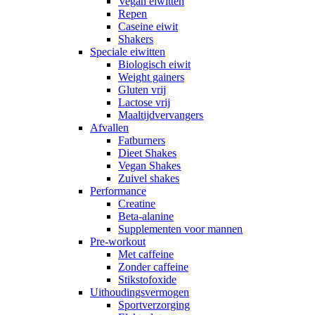
Vegan eiwitten
Repen
Caseine eiwit
Shakers
Speciale eiwitten
Biologisch eiwit
Weight gainers
Gluten vrij
Lactose vrij
Maaltijdvervangers
Afvallen
Fatburners
Dieet Shakes
Vegan Shakes
Zuivel shakes
Performance
Creatine
Beta-alanine
Supplementen voor mannen
Pre-workout
Met caffeine
Zonder caffeine
Stikstofoxide
Uithoudingsvermogen
Sportverzorging