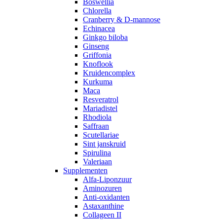
Boswellia
Chlorella
Cranberry & D-mannose
Echinacea
Ginkgo biloba
Ginseng
Griffonia
Knoflook
Kruidencomplex
Kurkuma
Maca
Resveratrol
Mariadistel
Rhodiola
Saffraan
Scutellariae
Sint janskruid
Spirulina
Valeriaan
Supplementen
Alfa-Liponzuur
Aminozuren
Anti-oxidanten
Astaxanthine
Collageen II