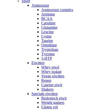
Sport
Aminozuur
Aminozuur complex
Arginine
BCAA
Carnitine
Glutamine
Leucine
Lysine
Taurine
Ortnithine
Tryptofaan
Tyrosine
5-HTP
Eiwitten
Whey eiwit
Whey isolaat
Vegan eiwitten
Repen
Caseine eiwit
Shakers
Speciale eiwitten
Biologisch eiwit
Weight gainers
Gluten vrij