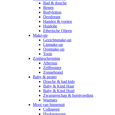
Bad & douche
Benen
Bodylotion
Deodorant
Handen & voeten
Huidolie
Etherische Olieen
Make-up
Gezichtsmake-up
Lipmake-up
Oogmake-up
Tools
Zonbescherming
Aftersun
Zelfbruiner
Zonnebrand
Baby & peuter
Douche & bad kids
Baby & Kind Haar
Baby & Kind Huid
Zwangerschap & borstvoeding
Warmies
Mooi van binnenuit
Collageen
Hyaluronzuur