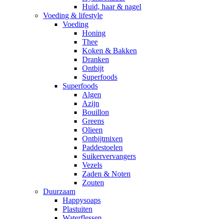
Huid, haar & nagel
Voeding & lifestyle
Voeding
Honing
Thee
Koken & Bakken
Dranken
Ontbijt
Superfoods
Superfoods
Algen
Azijn
Bouillon
Greens
Olieen
Ontbijtmixen
Paddestoelen
Suikervervangers
Vezels
Zaden & Noten
Zouten
Duurzaam
Happysoaps
Plastuiten
Waterflessen