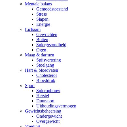
Mentale balans
Gemoedstoestand
Stress
Slapen
Energie
Lichaam
Gewrichten
Botten
Spiergezondheid
Ogen
Maag & darmen
Spijsvertering
Stoelgang
Hart & bloedvaten
Cholesterol
Bloeddruk
Sport
Spieropbouw
Herstel
Duursport
Uithoudingsvermogen
Gewichtsbeheersing
Ondergewicht
Overgewicht
Voeding