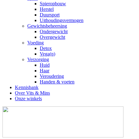
Spieropbouw
Herstel
Duursport
Uithoudingsvermogen
Gewichtsbeheersing
Ondergewicht
Overgewicht
Voeding
Detox
Vega(n)
Verzorging
Huid
Haar
Veroudering
Handen & voeten
Kennisbank
Over Vits & Mins
Onze winkels