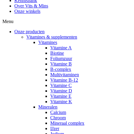
Kennisbank
Over Vits & Mins
Onze winkels
Menu
Onze producten
Vitamines & supplementen
Vitamines
Vitamine A
Biotine
Foliumzuur
Vitamine B
B-complex
Multivitaminen
Vitamine B-12
Vitamine C
Vitamine D
Vitamine E
Vitamine K
Mineralen
Calcium
Chroom
Mineraal complex
IJzer
Jodium