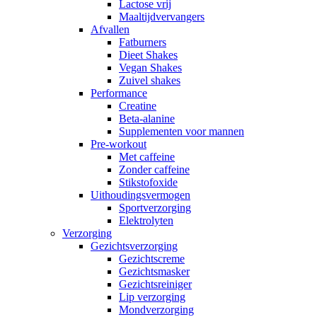
Lactose vrij
Maaltijdvervangers
Afvallen
Fatburners
Dieet Shakes
Vegan Shakes
Zuivel shakes
Performance
Creatine
Beta-alanine
Supplementen voor mannen
Pre-workout
Met caffeine
Zonder caffeine
Stikstofoxide
Uithoudingsvermogen
Sportverzorging
Elektrolyten
Verzorging
Gezichtsverzorging
Gezichtscreme
Gezichtsmasker
Gezichtsreiniger
Lip verzorging
Mondverzorging