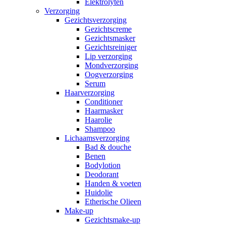
Elektrolyten
Verzorging
Gezichtsverzorging
Gezichtscreme
Gezichtsmasker
Gezichtsreiniger
Lip verzorging
Mondverzorging
Oogverzorging
Serum
Haarverzorging
Conditioner
Haarmasker
Haarolie
Shampoo
Lichaamsverzorging
Bad & douche
Benen
Bodylotion
Deodorant
Handen & voeten
Huidolie
Etherische Olieen
Make-up
Gezichtsmake-up