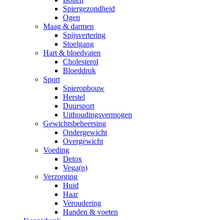
Spiergezondheid
Ogen
Maag & darmen
Spijsvertering
Stoelgang
Hart & bloedvaten
Cholesterol
Bloeddruk
Sport
Spieropbouw
Herstel
Duursport
Uithoudingsvermogen
Gewichtsbeheersing
Ondergewicht
Overgewicht
Voeding
Detox
Vega(n)
Verzorging
Huid
Haar
Veroudering
Handen & voeten