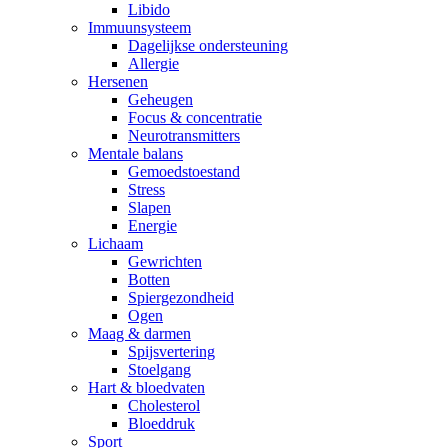
Libido
Immuunsysteem
Dagelijkse ondersteuning
Allergie
Hersenen
Geheugen
Focus & concentratie
Neurotransmitters
Mentale balans
Gemoedstoestand
Stress
Slapen
Energie
Lichaam
Gewrichten
Botten
Spiergezondheid
Ogen
Maag & darmen
Spijsvertering
Stoelgang
Hart & bloedvaten
Cholesterol
Bloeddruk
Sport