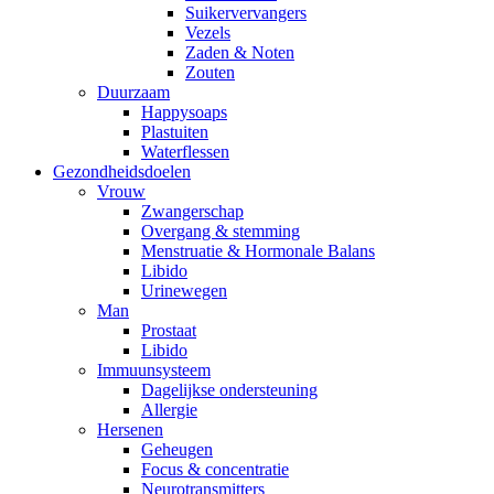
Suikervervangers
Vezels
Zaden & Noten
Zouten
Duurzaam
Happysoaps
Plastuiten
Waterflessen
Gezondheidsdoelen
Vrouw
Zwangerschap
Overgang & stemming
Menstruatie & Hormonale Balans
Libido
Urinewegen
Man
Prostaat
Libido
Immuunsysteem
Dagelijkse ondersteuning
Allergie
Hersenen
Geheugen
Focus & concentratie
Neurotransmitters