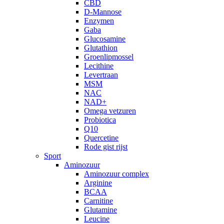
CBD
D-Mannose
Enzymen
Gaba
Glucosamine
Glutathion
Groenlipmossel
Lecithine
Levertraan
MSM
NAC
NAD+
Omega vetzuren
Probiotica
Q10
Quercetine
Rode gist rijst
Sport
Aminozuur
Aminozuur complex
Arginine
BCAA
Carnitine
Glutamine
Leucine