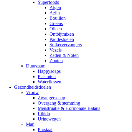
Superfoods
Algen
Azijn
Bouillon
Greens
Olieen
Ontbijtmixen
Paddestoelen
Suikervervangers
Vezels
Zaden & Noten
Zouten
Duurzaam
Happysoaps
Plastuiten
Waterflessen
Gezondheidsdoelen
Vrouw
Zwangerschap
Overgang & stemming
Menstruatie & Hormonale Balans
Libido
Urinewegen
Man
Prostaat