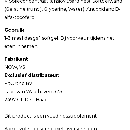
VISolieconcentraat (ansjovis/sardines), Softgelwand
(Gelatine (rund), Glycerine, Water), Antioxidant: D-
alfa-tocoferol
Gebruik
1-3 maal daags 1 softgel. Bij voorkeur tijdens het
eten innemen.
Fabrikant
:
NOW, VS
Exclusief distributeur:
VitOrtho BV
Laan van Waalhaven 323
2497 GL Den Haag
Dit product is een voedingssupplement.
Aanbevolen dosering niet overschrijden.