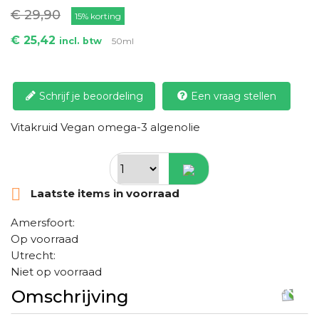
€ 29,90
15% korting
€ 25,42
incl. btw
50ml
Schrijf je beoordeling
Een vraag stellen
Vitakruid Vegan omega-3 algenolie

Laatste items in voorraad
Amersfoort:
Op voorraad
Utrecht:
Niet op voorraad
Omschrijving