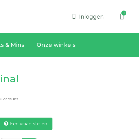
Inloggen
ts & Mins
Onze winkels
ginal
0 capsules
Een vraag stellen