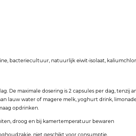
ne, bacteriecultuur, natuurlijk eiwit-isolaat, kaliumch
dag. De maximale dosering is 2 capsules per dag, tenzij 
aan lauw water of magere melk, yoghurt drink, limonad
 maag opdrinken.
uiten, droog en bij kamertemperatuur bewaren
oghoudzakje, niet geschikt voor consumptie.