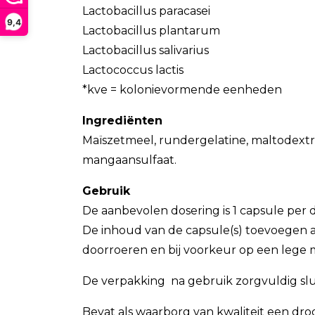
Lactobacillus paracasei
9,4
Lactobacillus plantarum
Lactobacillus salivarius
Lactococcus lactis
*kve = kolonievormende eenheden
Ingrediënten
Maïszetmeel, rundergelatine, maltodextri
mangaansulfaat.
Gebruik
De aanbevolen dosering is 1 capsule per 
De inhoud van de capsule(s) toevoegen 
doorroeren en bij voorkeur op een lege
De verpakking na gebruik zorgvuldig sl
Bevat als waarborg van kwaliteit een dro