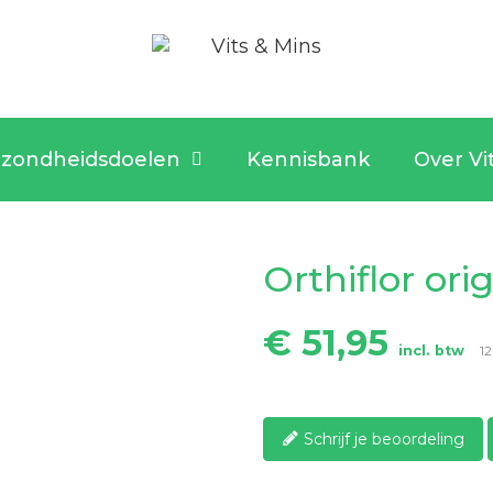
zondheidsdoelen
Kennisbank
Over Vi
Orthiflor ori
€ 51,95
incl. btw
12
Schrijf je beoordeling