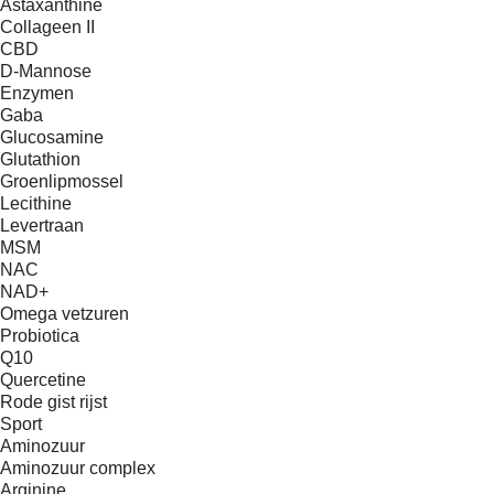
Astaxanthine
Collageen II
CBD
D-Mannose
Enzymen
Gaba
Glucosamine
Glutathion
Groenlipmossel
Lecithine
Levertraan
MSM
NAC
NAD+
Omega vetzuren
Probiotica
Q10
Quercetine
Rode gist rijst
Sport
Aminozuur
Aminozuur complex
Arginine