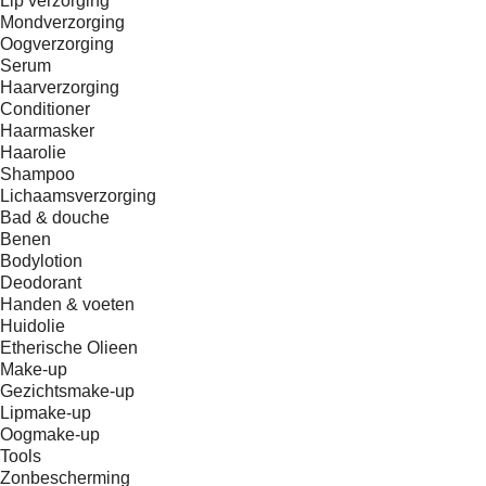
Lip verzorging
Mondverzorging
Oogverzorging
Serum
Haarverzorging
Conditioner
Haarmasker
Haarolie
Shampoo
Lichaamsverzorging
Bad & douche
Benen
Bodylotion
Deodorant
Handen & voeten
Huidolie
Etherische Olieen
Make-up
Gezichtsmake-up
Lipmake-up
Oogmake-up
Tools
Zonbescherming