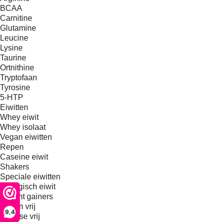
BCAA
Carnitine
Glutamine
Leucine
Lysine
Taurine
Ortnithine
Tryptofaan
Tyrosine
5-HTP
Eiwitten
Whey eiwit
Whey isolaat
Vegan eiwitten
Repen
Caseine eiwit
Shakers
Speciale eiwitten
Biologisch eiwit
Weight gainers
Gluten vrij
9,4
Lactose vrij