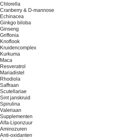
Chlorella
Cranberry & D-mannose
Echinacea
Ginkgo biloba
Ginseng
Griffonia
Knoflook
Kruidencomplex
Kurkuma
Maca
Resveratrol
Mariadistel
Rhodiola
Saffraan
Scutellariae
Sint janskruid
Spirulina
Valeriaan
Supplementen
Alfa-Liponzuur
Aminozuren
Anti-oxidanten