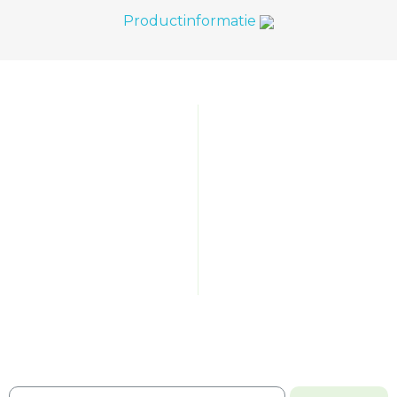
Productinformatie
HOME
VERZENDING
WINKELS
RETOURNEREN
OVER VITS & MINS
KLACHTEN
CONTACT
PRIVACYBELEID
MIJN ACCOUNT
ALGEMENE VOORWAARDEN
Word lid van Vits & Mins,
voordeel & gezondheid in één klik!
Ontvang 10% korting bij de eerste bestelling!