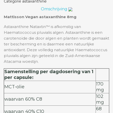
astaxanthine
Categorie
Omschrijving
Mattisson Vegan astaxanthine 8mg
Astaxanthine Nataxtin™ is afkomstig van
Haematococcus pluvialis algen. Astaxanthine is een
carotenoïde die door algen en planten wordt gemaakt
ter bescherming en is daarmee een natuurlijke
antioxidant. Deze volledig natuurlijke Haematococcus
pluvialis algen zijn geteeld in de Zuid-Amerikaanse
Atacama woestijn.
Samenstelling per dagdosering van 1
per capsule:
170
MCT-olie
mg
102
waarvan 60% C8
mg
68
waarvan 40% C10