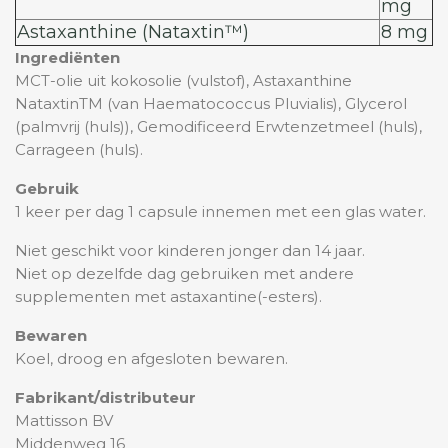
mg
Astaxanthine (Nataxtin™)
8 mg
Ingrediënten
MCT-olie uit kokosolie (vulstof), Astaxanthine
NataxtinTM (van Haematococcus Pluvialis), Glycerol
(palmvrij (huls)), Gemodificeerd Erwtenzetmeel (huls),
Carrageen (huls).
Gebruik
1 keer per dag 1 capsule innemen met een glas water.
Niet geschikt voor kinderen jonger dan 14 jaar.
Niet op dezelfde dag gebruiken met andere
supplementen met astaxantine(-esters).
Bewaren
Koel, droog en afgesloten bewaren.
Fabrikant/distributeur
Mattisson BV
Middenweg 16