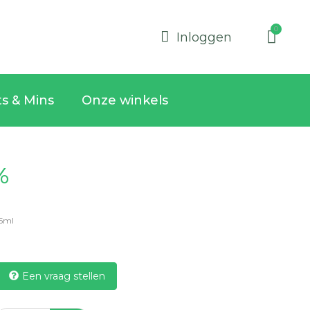
Inloggen
ts & Mins
Onze winkels
%
5ml
Een vraag stellen