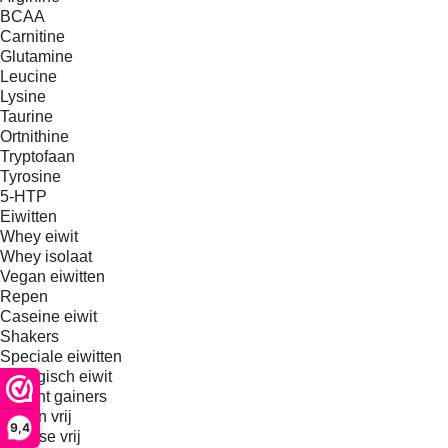
BCAA
Carnitine
Glutamine
Leucine
Lysine
Taurine
Ortnithine
Tryptofaan
Tyrosine
5-HTP
Eiwitten
Whey eiwit
Whey isolaat
Vegan eiwitten
Repen
Caseine eiwit
Shakers
Speciale eiwitten
Biologisch eiwit
Weight gainers
Gluten vrij
9,4
Lactose vrij