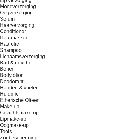
Lip verzorging
Mondverzorging
Oogverzorging
Serum
Haarverzorging
Conditioner
Haarmasker
Haarolie
Shampoo
Lichaamsverzorging
Bad & douche
Benen
Bodylotion
Deodorant
Handen & voeten
Huidolie
Etherische Olieen
Make-up
Gezichtsmake-up
Lipmake-up
Oogmake-up
Tools
Zonbescherming