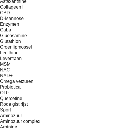
Astaxanthine
Collageen II
CBD
D-Mannose
Enzymen
Gaba
Glucosamine
Glutathion
Groenlipmossel
Lecithine
Levertraan
MSM
NAC
NAD+
Omega vetzuren
Probiotica
Q10
Quercetine
Rode gist rijst
Sport
Aminozuur
Aminozuur complex
Arginine