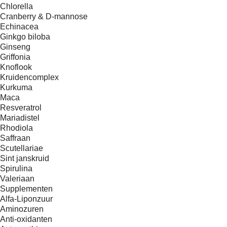
Chlorella
Cranberry & D-mannose
Echinacea
Ginkgo biloba
Ginseng
Griffonia
Knoflook
Kruidencomplex
Kurkuma
Maca
Resveratrol
Mariadistel
Rhodiola
Saffraan
Scutellariae
Sint janskruid
Spirulina
Valeriaan
Supplementen
Alfa-Liponzuur
Aminozuren
Anti-oxidanten