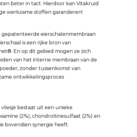
nten beter in tact. Hierdoor kan Vitakruid
ge werkzame stoffen garanderen!
et gepatenteerde eierschalenmembraan
rschaal is een rijke bron van
met®. En op dit gebied mogen ze zich
heiden van het interne membraan van de
t poeder, zonder tussenkomst van
rzame ontwikkelingsproces
vliesje bestaat uit een unieke
osamine (2%), chondroïtinesulfaat (2%) en
ie bovendien synergie heeft.