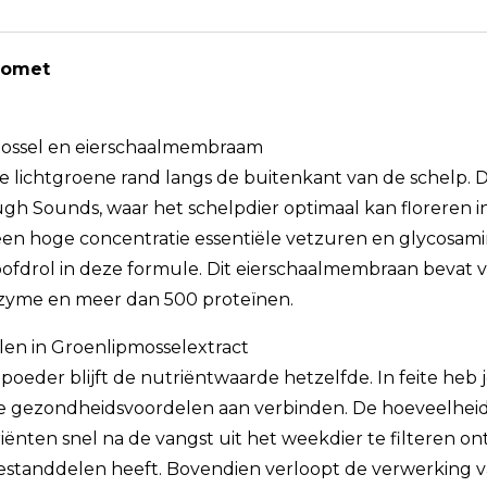
Ovomet
mossel en eierschaalmembraam
 lichtgroene rand langs de buitenkant van de schelp. D
h Sounds, waar het schelpdier optimaal kan floreren i
een hoge concentratie essentiële vetzuren en glycosam
drol in deze formule. Dit eierschaalmembraan bevat v
zozyme en meer dan 500 proteïnen.
en in Groenlipmosselextract
poeder blijft de nutriëntwaarde hetzelfde. In feite heb 
e gezondheidsvoordelen aan verbinden. De hoeveelhei
ënten snel na de vangst uit het weekdier te filteren on
standdelen heeft. Bovendien verloopt de verwerking v