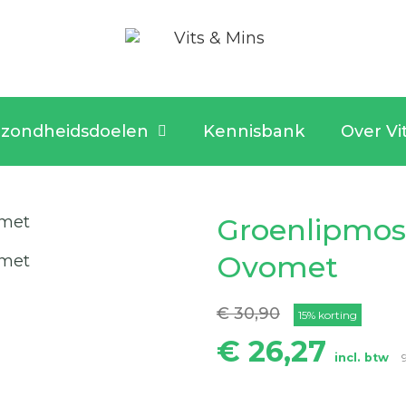
zondheidsdoelen
Kennisbank
Over Vi
Groenlipmoss
Ovomet
€ 30,90
15% korting
€ 26,27
incl. btw