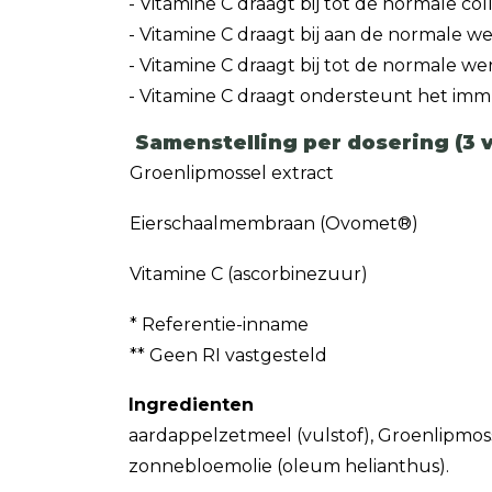
- Vitamine C draagt bij tot de normale c
- Vitamine C draagt bij aan de normale w
- Vitamine C draagt bij tot de normale w
- Vitamine C draagt ondersteunt het i
Samenstelling per dosering (3 
Groenlipmossel extract
Eierschaalmembraan (Ovomet®)
Vitamine C (ascorbinezuur)
* Referentie-inname
** Geen RI vastgesteld
Ingredienten
aardappelzetmeel (vulstof), Groenlipmos
zonnebloemolie (oleum helianthus).