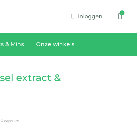
Inloggen
ts & Mins
Onze winkels
el extract &
90 capsules