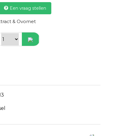
Een vraag stellen
xtract & Ovomet
13
sel