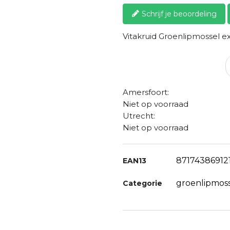
Schrijf je beoordeling
Vitakruid Groenlipmossel e
Amersfoort:
Niet op voorraad
Utrecht:
Niet op voorraad
87174386912
EAN13
groenlipmos
Categorie