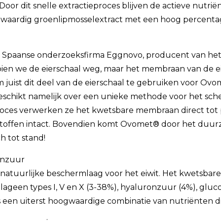
Door dit snelle extractieproces blijven de actieve nutrië
waardig groenlipmosselextract met een hoog percenta
de Spaanse onderzoeksfirma Eggnovo, producent van h
oien we de eierschaal weg, maar het membraan van de eie
 juist dit deel van de eierschaal te gebruiken voor Ovo
beschikt namelijk over een unieke methode voor het sc
eproces verwerken ze het kwetsbare membraan direct to
ngsstoffen intact. Bovendien komt Ovomet® door het duu
h tot stand!
onzuur
natuurlijke beschermlaag voor het eiwit. Het kwetsbare 
lageen types I, V en X (3-38%), hyaluronzuur (4%), gluc
s een uiterst hoogwaardige combinatie van nutriënten d