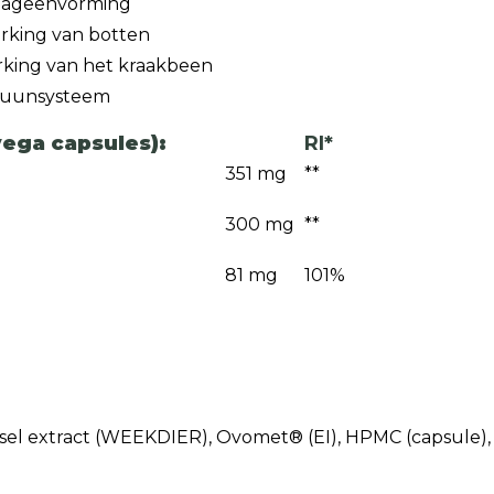
ollageenvorming
erking van botten
erking van het kraakbeen
mmuunsysteem
vega capsules):
RI*
351 mg
**
300 mg
**
81 mg
101%
sel extract (WEEKDIER), Ovomet® (EI), HPMC (capsule), 