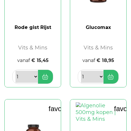
Rode gist Rijst
Glucomax
Vits & Mins
Vits & Mins
vanaf
€ 15,45
vanaf
€ 18,95
favorite_border
favor