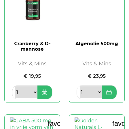
Cranberry & D-
Algenolie 500mg
mannose
Vits & Mins
Vits & Mins
€ 19,95
€ 23,95
favorite_border
favor