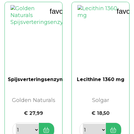
favorite_border
favor
Spijsverteringsenzymen
Lecithine 1360 mg
Golden Naturals
Solgar
€ 27,99
€ 18,50