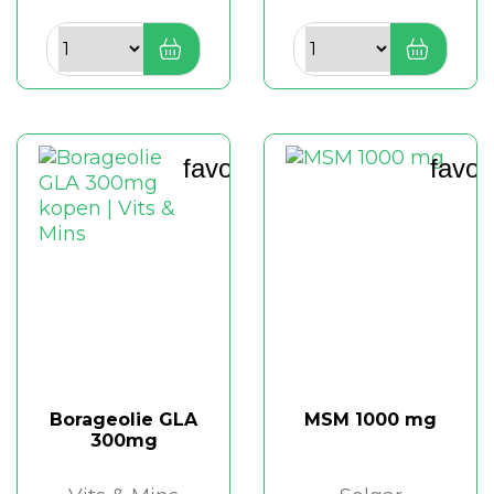
favorite_border
favor
Borageolie GLA
MSM 1000 mg
300mg