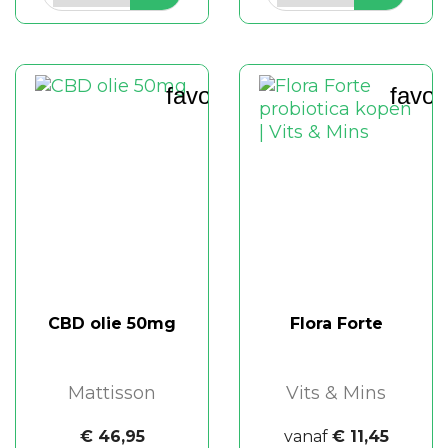
favorite_border
favor
CBD olie 50mg
Flora Forte
Mattisson
Vits & Mins
€ 46,95
vanaf
€ 11,45