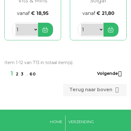
Vits & Mins
Solgar
vanaf
€ 18,95
vanaf
€ 21,80
Item 1-12 van 713 in totaal item(s)

1
Volgende
2
3
…
60

Terug naar boven
HOME
VERZENDING