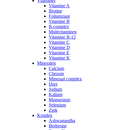
Vitamines
Vitamine A
Biotine
Foliumzuur
Vitamine B
B-complex
Multivitaminen
Vitamine B-12
Vitamine C
Vitamine D
Vitamine E
Vitamine K
Mineralen
Calcium
Chroom
Mineraal complex
IJzer
Jodium
Kalium
Magnesium
Selenium
Zink
Kruiden
Ashwagandha
Berberine