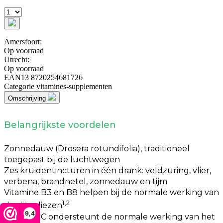
Amersfoort:
Op voorraad
Utrecht:
Op voorraad
EAN13
8720254681726
Categorie
vitamines-supplementen
Omschrijving
Belangrijkste voordelen
Zonnedauw (Drosera rotundifolia), traditioneel
toegepast bij de luchtwegen
Zes kruidentincturen in één drank: veldzuring, vlier,
verbena, brandnetel, zonnedauw en tijm
Vitamine B3 en B8 helpen bij de normale werking van
1,2
de slijmvliezen
9,4
Vitamine C ondersteunt de normale werking van het