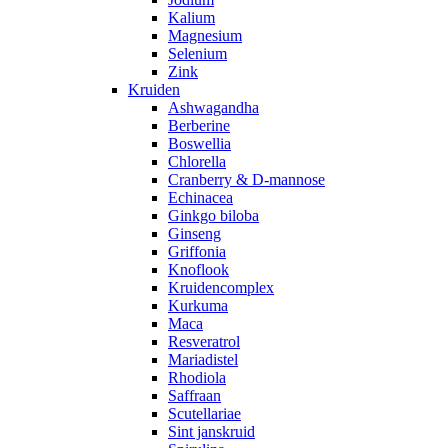
Kalium
Magnesium
Selenium
Zink
Kruiden
Ashwagandha
Berberine
Boswellia
Chlorella
Cranberry & D-mannose
Echinacea
Ginkgo biloba
Ginseng
Griffonia
Knoflook
Kruidencomplex
Kurkuma
Maca
Resveratrol
Mariadistel
Rhodiola
Saffraan
Scutellariae
Sint janskruid