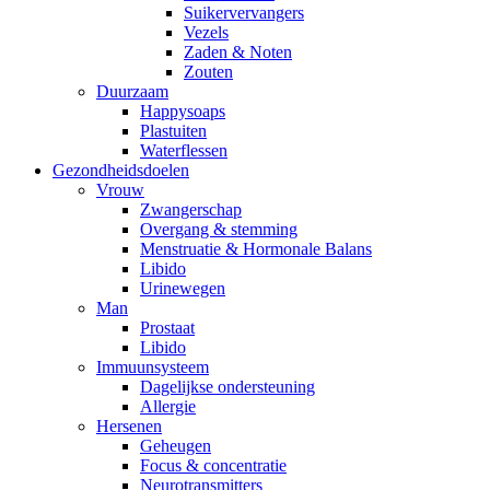
Suikervervangers
Vezels
Zaden & Noten
Zouten
Duurzaam
Happysoaps
Plastuiten
Waterflessen
Gezondheidsdoelen
Vrouw
Zwangerschap
Overgang & stemming
Menstruatie & Hormonale Balans
Libido
Urinewegen
Man
Prostaat
Libido
Immuunsysteem
Dagelijkse ondersteuning
Allergie
Hersenen
Geheugen
Focus & concentratie
Neurotransmitters