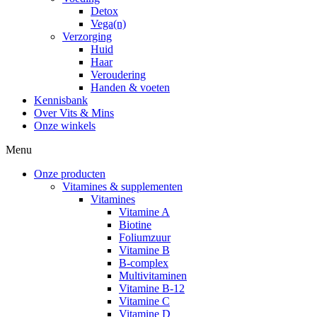
Detox
Vega(n)
Verzorging
Huid
Haar
Veroudering
Handen & voeten
Kennisbank
Over Vits & Mins
Onze winkels
Menu
Onze producten
Vitamines & supplementen
Vitamines
Vitamine A
Biotine
Foliumzuur
Vitamine B
B-complex
Multivitaminen
Vitamine B-12
Vitamine C
Vitamine D