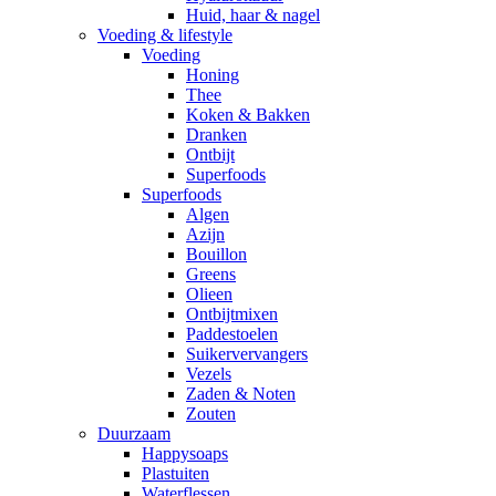
Huid, haar & nagel
Voeding & lifestyle
Voeding
Honing
Thee
Koken & Bakken
Dranken
Ontbijt
Superfoods
Superfoods
Algen
Azijn
Bouillon
Greens
Olieen
Ontbijtmixen
Paddestoelen
Suikervervangers
Vezels
Zaden & Noten
Zouten
Duurzaam
Happysoaps
Plastuiten
Waterflessen