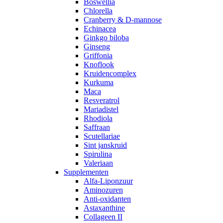
Boswellia
Chlorella
Cranberry & D-mannose
Echinacea
Ginkgo biloba
Ginseng
Griffonia
Knoflook
Kruidencomplex
Kurkuma
Maca
Resveratrol
Mariadistel
Rhodiola
Saffraan
Scutellariae
Sint janskruid
Spirulina
Valeriaan
Supplementen
Alfa-Liponzuur
Aminozuren
Anti-oxidanten
Astaxanthine
Collageen II