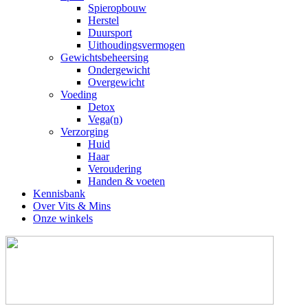
Spieropbouw
Herstel
Duursport
Uithoudingsvermogen
Gewichtsbeheersing
Ondergewicht
Overgewicht
Voeding
Detox
Vega(n)
Verzorging
Huid
Haar
Veroudering
Handen & voeten
Kennisbank
Over Vits & Mins
Onze winkels