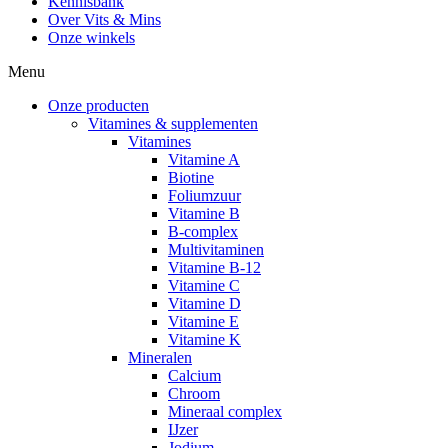
Kennisbank
Over Vits & Mins
Onze winkels
Menu
Onze producten
Vitamines & supplementen
Vitamines
Vitamine A
Biotine
Foliumzuur
Vitamine B
B-complex
Multivitaminen
Vitamine B-12
Vitamine C
Vitamine D
Vitamine E
Vitamine K
Mineralen
Calcium
Chroom
Mineraal complex
IJzer
Jodium