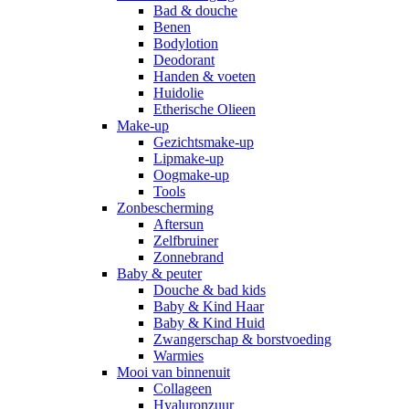
Bad & douche
Benen
Bodylotion
Deodorant
Handen & voeten
Huidolie
Etherische Olieen
Make-up
Gezichtsmake-up
Lipmake-up
Oogmake-up
Tools
Zonbescherming
Aftersun
Zelfbruiner
Zonnebrand
Baby & peuter
Douche & bad kids
Baby & Kind Haar
Baby & Kind Huid
Zwangerschap & borstvoeding
Warmies
Mooi van binnenuit
Collageen
Hyaluronzuur