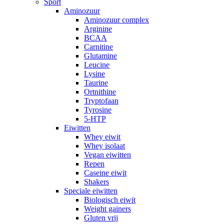
Sport
Aminozuur
Aminozuur complex
Arginine
BCAA
Carnitine
Glutamine
Leucine
Lysine
Taurine
Ortnithine
Tryptofaan
Tyrosine
5-HTP
Eiwitten
Whey eiwit
Whey isolaat
Vegan eiwitten
Repen
Caseine eiwit
Shakers
Speciale eiwitten
Biologisch eiwit
Weight gainers
Gluten vrij