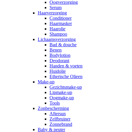
Oogverzorging
Serum
Haarverzorging
Conditioner
Haarmasker
Haarolie
Shampoo
Lichaamsverzorging
Bad & douche
Benen
Bodylotion
Deodorant
Handen & voeten
Huidolie
Etherische Olieen
Make-up
Gezichtsmake-up
Lipmake-up
Oogmake-up
Tools
Zonbescherming
Aftersun
Zelfbruiner
Zonnebrand
Baby & peuter