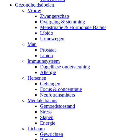
Gezondheidsdoelen
Vrouw
Zwangerschap
Overgang & stemming
Menstruatie & Hormonale Balans
Libido
Urinewegen
Man
Prostaat
Libido
Immuunsysteem
Dagelijkse ondersteuning
Allergie
Hersenen
Geheugen
Focus & concentratie
Neurotransmitters
Mentale balans
Gemoedstoestand
Stress
Slapen
Energie
Lichaam
Gewrichten
Botten