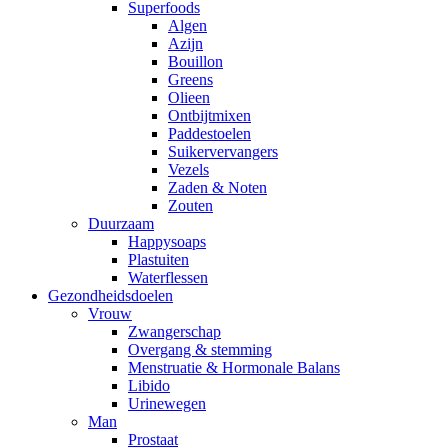
Superfoods
Algen
Azijn
Bouillon
Greens
Olieen
Ontbijtmixen
Paddestoelen
Suikervervangers
Vezels
Zaden & Noten
Zouten
Duurzaam
Happysoaps
Plastuiten
Waterflessen
Gezondheidsdoelen
Vrouw
Zwangerschap
Overgang & stemming
Menstruatie & Hormonale Balans
Libido
Urinewegen
Man
Prostaat