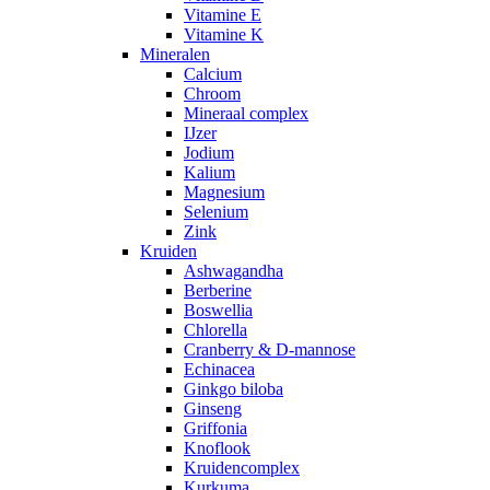
Vitamine E
Vitamine K
Mineralen
Calcium
Chroom
Mineraal complex
IJzer
Jodium
Kalium
Magnesium
Selenium
Zink
Kruiden
Ashwagandha
Berberine
Boswellia
Chlorella
Cranberry & D-mannose
Echinacea
Ginkgo biloba
Ginseng
Griffonia
Knoflook
Kruidencomplex
Kurkuma