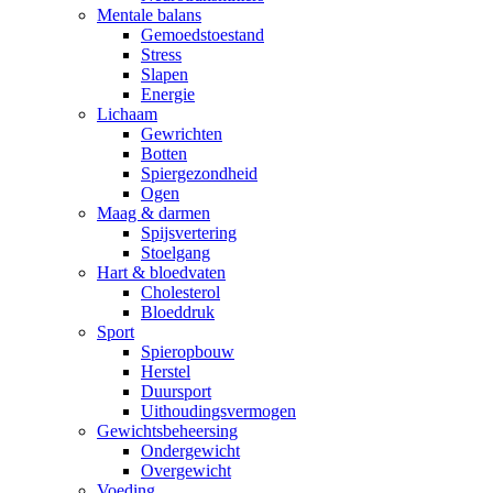
Mentale balans
Gemoedstoestand
Stress
Slapen
Energie
Lichaam
Gewrichten
Botten
Spiergezondheid
Ogen
Maag & darmen
Spijsvertering
Stoelgang
Hart & bloedvaten
Cholesterol
Bloeddruk
Sport
Spieropbouw
Herstel
Duursport
Uithoudingsvermogen
Gewichtsbeheersing
Ondergewicht
Overgewicht
Voeding