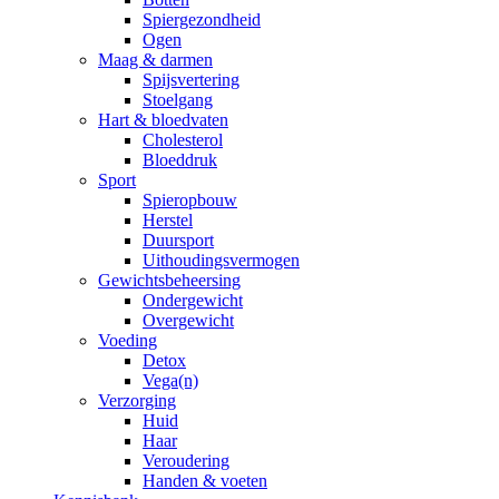
Spiergezondheid
Ogen
Maag & darmen
Spijsvertering
Stoelgang
Hart & bloedvaten
Cholesterol
Bloeddruk
Sport
Spieropbouw
Herstel
Duursport
Uithoudingsvermogen
Gewichtsbeheersing
Ondergewicht
Overgewicht
Voeding
Detox
Vega(n)
Verzorging
Huid
Haar
Veroudering
Handen & voeten