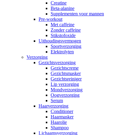
Creatine
Beta-alanine
Supplementen voor mannen
Pre-workout
Met caffeine
Zonder caffeine
Stikstofoxide
Uithoudingsvermogen
Sportverzorging
Elektrolyten
Verzorging
Gezichtsverzorging
Gezichtscreme
Gezichtsmasker
Gezichtsreiniger
Lip verzorging
Mondverzorging
Oogverzorging
Serum
Haarverzorging
Conditioner
Haarmasker
Haarolie
Shampoo
Lichaamsverzorging