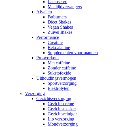
Lactose vrij
Maaltijdvervangers
Afvallen
Fatburners
Dieet Shakes
Vegan Shakes
Zuivel shakes
Performance
Creatine
Beta-alanine
Supplementen voor mannen
Pre-workout
Met caffeine
Zonder caffeine
Stikstofoxide
Uithoudingsvermogen
Sportverzorging
Elektrolyten
Verzorging
Gezichtsverzorging
Gezichtscreme
Gezichtsmasker
Gezichtsreiniger
Lip verzorging
Mondverzorging