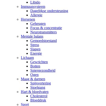
Libido
Immuunsysteem
Dagelijkse ondersteuning
Allergie
Hersenen
Geheugen
Focus & concentratie
Neurotransmitters
Mentale balans
Gemoedstoestand
Stress
Slapen
Energie
Lichaam
Gewrichten
Botten
Spiergezondheid
Ogen
Maag & darmen
Spijsvertering
Stoelgang
Hart & bloedvaten
Cholesterol
Bloeddruk
Sport