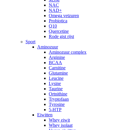
NAC
NAD+
Omega vetzuren
Probiotica
Q10
Quercetine
Rode gist rijst
Sport
Aminozuur
Aminozuur complex
Arginine
BCAA
Carnitine
Glutamine
Leucine
Lysine
Taurine
Ortnithine
Tryptofaan
Tyrosine
5-HTP
Eiwitten
Whey eiwit
Whey isolaat