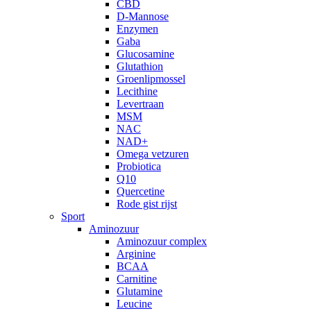
CBD
D-Mannose
Enzymen
Gaba
Glucosamine
Glutathion
Groenlipmossel
Lecithine
Levertraan
MSM
NAC
NAD+
Omega vetzuren
Probiotica
Q10
Quercetine
Rode gist rijst
Sport
Aminozuur
Aminozuur complex
Arginine
BCAA
Carnitine
Glutamine
Leucine