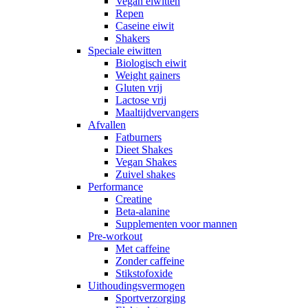
Vegan eiwitten
Repen
Caseine eiwit
Shakers
Speciale eiwitten
Biologisch eiwit
Weight gainers
Gluten vrij
Lactose vrij
Maaltijdvervangers
Afvallen
Fatburners
Dieet Shakes
Vegan Shakes
Zuivel shakes
Performance
Creatine
Beta-alanine
Supplementen voor mannen
Pre-workout
Met caffeine
Zonder caffeine
Stikstofoxide
Uithoudingsvermogen
Sportverzorging