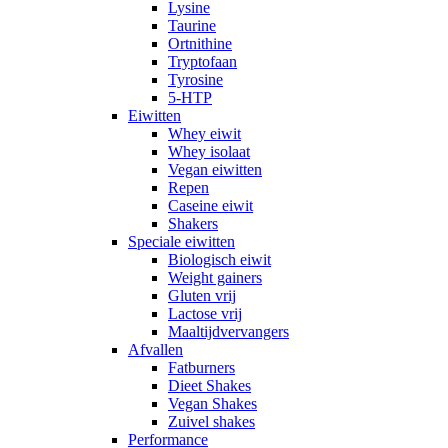
Lysine
Taurine
Ortnithine
Tryptofaan
Tyrosine
5-HTP
Eiwitten
Whey eiwit
Whey isolaat
Vegan eiwitten
Repen
Caseine eiwit
Shakers
Speciale eiwitten
Biologisch eiwit
Weight gainers
Gluten vrij
Lactose vrij
Maaltijdvervangers
Afvallen
Fatburners
Dieet Shakes
Vegan Shakes
Zuivel shakes
Performance