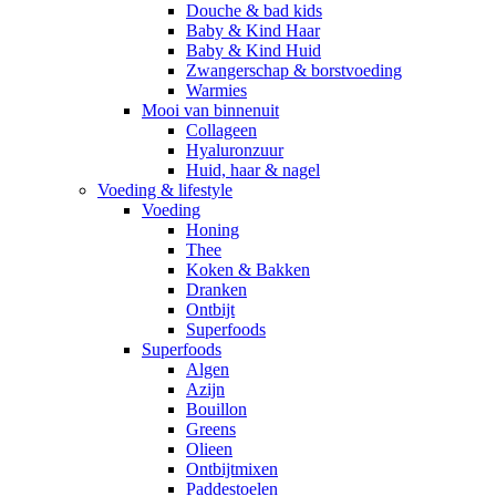
Douche & bad kids
Baby & Kind Haar
Baby & Kind Huid
Zwangerschap & borstvoeding
Warmies
Mooi van binnenuit
Collageen
Hyaluronzuur
Huid, haar & nagel
Voeding & lifestyle
Voeding
Honing
Thee
Koken & Bakken
Dranken
Ontbijt
Superfoods
Superfoods
Algen
Azijn
Bouillon
Greens
Olieen
Ontbijtmixen
Paddestoelen