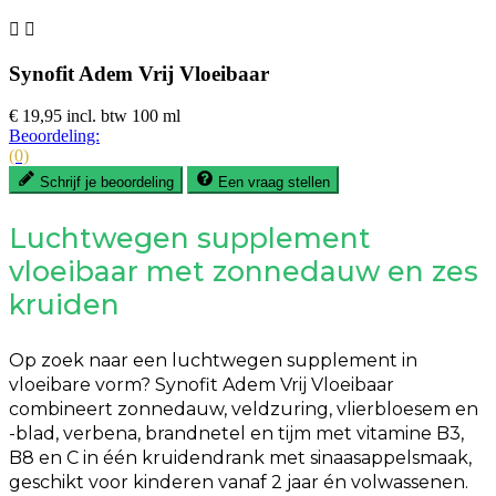


Synofit Adem Vrij Vloeibaar
€ 19,95
incl. btw
100 ml
Beoordeling:
(0)
Schrijf je beoordeling
Een vraag stellen
Luchtwegen supplement
vloeibaar met zonnedauw en zes
kruiden
Op zoek naar een luchtwegen supplement in
vloeibare vorm? Synofit Adem Vrij Vloeibaar
combineert zonnedauw, veldzuring, vlierbloesem en
-blad, verbena, brandnetel en tijm met vitamine B3,
B8 en C in één kruidendrank met sinaasappelsmaak,
geschikt voor kinderen vanaf 2 jaar én volwassenen.