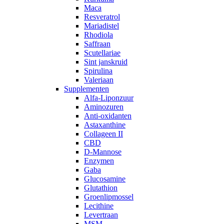
Maca
Resveratrol
Mariadistel
Rhodiola
Saffraan
Scutellariae
Sint janskruid
Spirulina
Valeriaan
Supplementen
Alfa-Liponzuur
Aminozuren
Anti-oxidanten
Astaxanthine
Collageen II
CBD
D-Mannose
Enzymen
Gaba
Glucosamine
Glutathion
Groenlipmossel
Lecithine
Levertraan
MSM