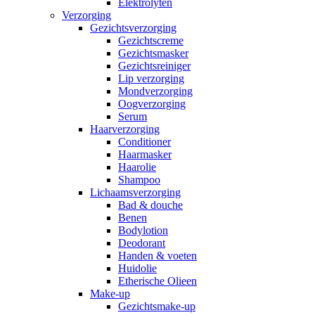
Elektrolyten
Verzorging
Gezichtsverzorging
Gezichtscreme
Gezichtsmasker
Gezichtsreiniger
Lip verzorging
Mondverzorging
Oogverzorging
Serum
Haarverzorging
Conditioner
Haarmasker
Haarolie
Shampoo
Lichaamsverzorging
Bad & douche
Benen
Bodylotion
Deodorant
Handen & voeten
Huidolie
Etherische Olieen
Make-up
Gezichtsmake-up