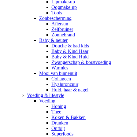
Lipmake-up
Oogmake-up
Tools
Zonbescherming
Aftersun
Zelfbruiner
Zonnebrand
Baby & peuter
Douche & bad kids
Baby & Kind Haar
Baby & Kind Huid
Zwangerschap & borstvoeding
Warmies
Mooi van binnenuit
Collageen
Hyaluronzuur
Huid, haar & nagel
Voeding & lifestyle
Voeding
Honing
Thee
Koken & Bakken
Dranken
Ontbijt
Superfoods