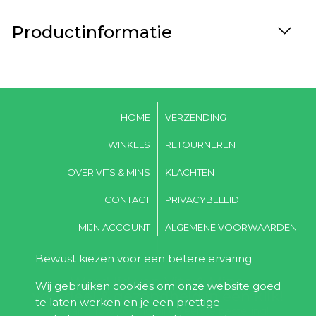
Productinformatie
HOME
VERZENDING
WINKELS
RETOURNEREN
OVER VITS & MINS
KLACHTEN
CONTACT
PRIVACYBELEID
MIJN ACCOUNT
ALGEMENE VOORWAARDEN
Bewust kiezen voor een betere ervaring
Word lid van Vits & Mins,
Wij gebruiken cookies om onze website goed
voordeel & gezondheid in één klik!
te laten werken en je een prettige
Ontvang 10% korting bij de eerste bestelling!