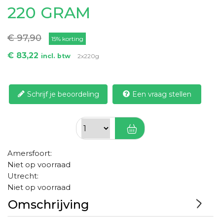
220 GRAM
€ 97,90
15% korting
€ 83,22
incl. btw
2x220g
Schrijf je beoordeling
Een vraag stellen
Amersfoort:
Niet op voorraad
Utrecht:
Niet op voorraad
Omschrijving