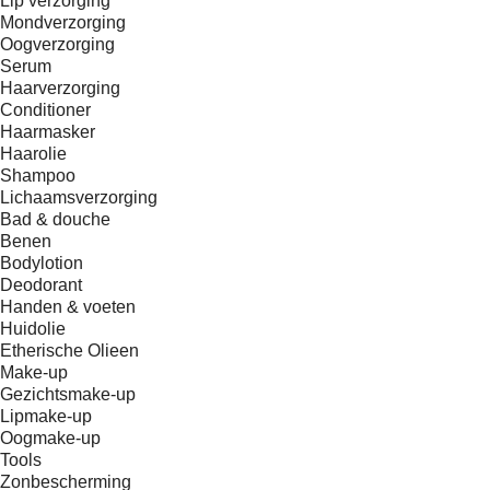
Lip verzorging
Mondverzorging
Oogverzorging
Serum
Haarverzorging
Conditioner
Haarmasker
Haarolie
Shampoo
Lichaamsverzorging
Bad & douche
Benen
Bodylotion
Deodorant
Handen & voeten
Huidolie
Etherische Olieen
Make-up
Gezichtsmake-up
Lipmake-up
Oogmake-up
Tools
Zonbescherming