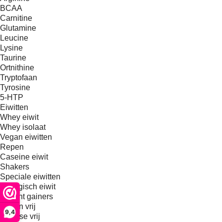
BCAA
Carnitine
Glutamine
Leucine
Lysine
Taurine
Ortnithine
Tryptofaan
Tyrosine
5-HTP
Eiwitten
Whey eiwit
Whey isolaat
Vegan eiwitten
Repen
Caseine eiwit
Shakers
Speciale eiwitten
Biologisch eiwit
Weight gainers
Gluten vrij
9,4
Lactose vrij