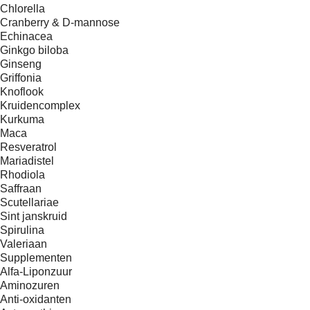
Chlorella
Cranberry & D-mannose
Echinacea
Ginkgo biloba
Ginseng
Griffonia
Knoflook
Kruidencomplex
Kurkuma
Maca
Resveratrol
Mariadistel
Rhodiola
Saffraan
Scutellariae
Sint janskruid
Spirulina
Valeriaan
Supplementen
Alfa-Liponzuur
Aminozuren
Anti-oxidanten