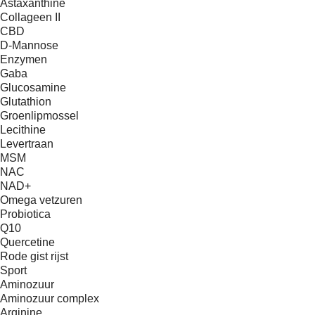
Astaxanthine
Collageen II
CBD
D-Mannose
Enzymen
Gaba
Glucosamine
Glutathion
Groenlipmossel
Lecithine
Levertraan
MSM
NAC
NAD+
Omega vetzuren
Probiotica
Q10
Quercetine
Rode gist rijst
Sport
Aminozuur
Aminozuur complex
Arginine