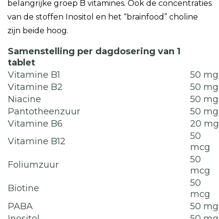
belangrijke groep B vitamines. Ook de concentraties
van de stoffen Inositol en het “brainfood” choline
zijn beide hoog.
Samenstelling per dagdosering van 1
tablet
Vitamine B1
50 mg
Vitamine B2
50 mg
Niacine
50 mg
Pantotheenzuur
50 mg
Vitamine B6
20 mg
50
Vitamine B12
mcg
50
Foliumzuur
mcg
50
Biotine
mcg
PABA
50 mg
Inositol
50 mg