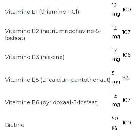
1,1
100
Vitamine B1 (thiamine HCl)
mg
1,5
Vitamine B2 (natriumriboflavine-5-
107
mg
fosfaat)
17
106
Vitamine B3 (niacine)
mg
5
83
Vitamine B5 (D-calciumpantothenaat)
mg
1,5
107
Vitamine B6 (pyridoxaal-5-fosfaat)
mg
50
100
Biotine
μg