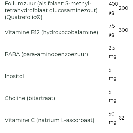
Foliumzuur (als folaat: 5-methyl-
400
200
tetrahydrofolaat glucosaminezout)
μg
(Quatrefolic®)
7,5
300
Vitamine B12 (hydroxocobalamine)
μg
2,5
PABA (para-aminobenzoëzuur)
mg
5
Inositol
mg
5
Choline (bitartraat)
mg
50
62
Vitamine C (natrium L-ascorbaat)
mg