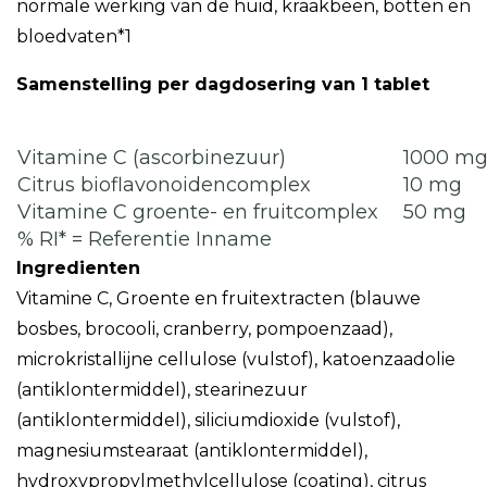
normale werking van de huid, kraakbeen, botten en
bloedvaten*1
Samenstelling per dagdosering van 1 tablet
Vitamine C (ascorbinezuur)
1000 m
Citrus bioflavonoidencomplex
10 mg
Vitamine C groente- en fruitcomplex
50 mg
% RI* = Referentie Inname
Ingredienten
Vitamine C, Groente en fruitextracten (blauwe
bosbes, brocooli, cranberry, pompoenzaad),
microkristallijne cellulose (vulstof), katoenzaadolie
(antiklontermiddel), stearinezuur
(antiklontermiddel), siliciumdioxide (vulstof),
magnesiumstearaat (antiklontermiddel),
hydroxypropylmethylcellulose (coating), citrus