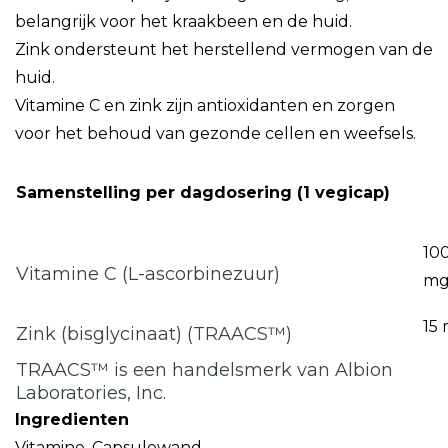
belangrijk voor het kraakbeen en de huid.
Zink ondersteunt het herstellend vermogen van de
huid.
Vitamine C en zink zijn antioxidanten en zorgen
voor het behoud van gezonde cellen en weefsels.
Samenstelling per dagdosering (1 vegicap)
10
Vitamine C (L-ascorbinezuur)
m
15
Zink (bisglycinaat) (TRAACS™)
TRAACS™ is een handelsmerk van Albion
Laboratories, Inc.
Ingredienten
Vitamine, Capsulewand