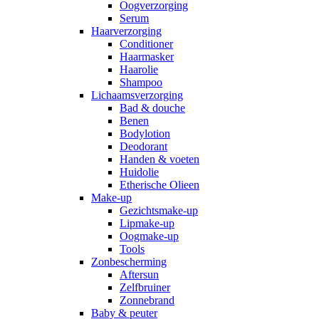
Oogverzorging
Serum
Haarverzorging
Conditioner
Haarmasker
Haarolie
Shampoo
Lichaamsverzorging
Bad & douche
Benen
Bodylotion
Deodorant
Handen & voeten
Huidolie
Etherische Olieen
Make-up
Gezichtsmake-up
Lipmake-up
Oogmake-up
Tools
Zonbescherming
Aftersun
Zelfbruiner
Zonnebrand
Baby & peuter