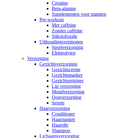
Creatine
Beta-alanine
Supplementen voor mannen
Pre-workout
Met caffeine
Zonder caffeine
Stikstofoxide
Uithoudingsvermogen
Sportverzorging
Elektrolyten
Verzorging
Gezichtsverzorging
Gezichtscreme
Gezichtsmasker
Gezichtsreiniger
Lip verzorging
Mondverzorging
Oogverzorging
Serum
Haarverzorging
Conditioner
Haarmasker
Haarolie
Shampoo
Lichaamsverzorging