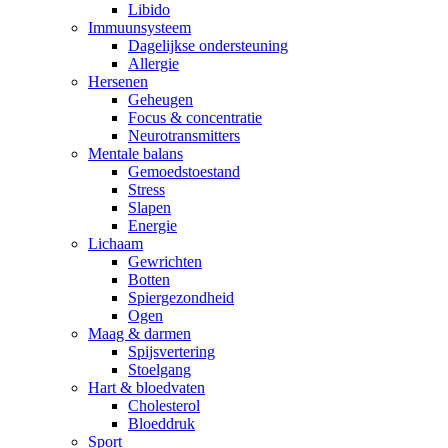
Libido
Immuunsysteem
Dagelijkse ondersteuning
Allergie
Hersenen
Geheugen
Focus & concentratie
Neurotransmitters
Mentale balans
Gemoedstoestand
Stress
Slapen
Energie
Lichaam
Gewrichten
Botten
Spiergezondheid
Ogen
Maag & darmen
Spijsvertering
Stoelgang
Hart & bloedvaten
Cholesterol
Bloeddruk
Sport