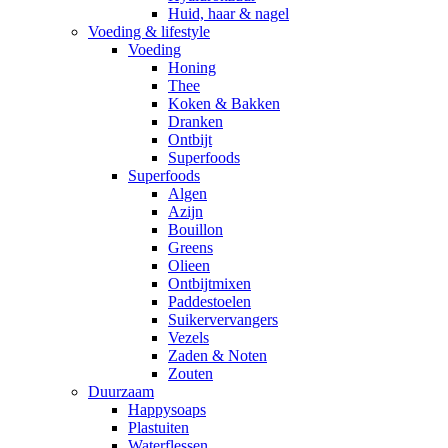
Huid, haar & nagel
Voeding & lifestyle
Voeding
Honing
Thee
Koken & Bakken
Dranken
Ontbijt
Superfoods
Superfoods
Algen
Azijn
Bouillon
Greens
Olieen
Ontbijtmixen
Paddestoelen
Suikervervangers
Vezels
Zaden & Noten
Zouten
Duurzaam
Happysoaps
Plastuiten
Waterflessen