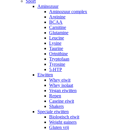
Sport
Aminozuur
Aminozuur complex
Arginine
BCAA
Carnitine
Glutamine
Leucine
Lysine
Taurine
Ortnithine
Tryptofaan
Tyrosine
5-HTP
Eiwitten
Whey eiwit
Whey isolaat
Vegan eiwitten
Repen
Caseine eiwit
Shakers
Speciale eiwitten
Biologisch eiwit
Weight gainers
Gluten vrij