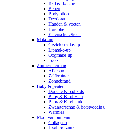
Bad & douche
Benen
Bodylotion
Deodorant
Handen & voeten
Huidolie
Etherische Olieen
Make-up
Gezichtsmake-up
Lipmake-up
Oogmake-up
Tools
Zonbescherming
Aftersun
Zelfbruiner
Zonnebrand
Baby & peuter
Douche & bad kids
Baby & Kind Haar
Baby & Kind Huid
Zwangerschap & borstvoeding
Warmies
Mooi van binnenuit
Collageen
Hyaluronzuur