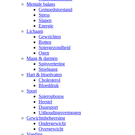
Mentale balans
Gemoedstoestand
Stress
Slapen
Energie
Lichaam
Gewrichten
Botten
Spiergezondheid
Ogen
Maag & darmen
Spijsvertering
Stoelgang
Hart & bloedvaten
Cholesterol
Bloeddruk
Sport
Spieropbouw
Herstel
Duursport
Uithoudingsvermogen
Gewichtsbeheersing
Ondergewicht
Overgewicht
Voeding