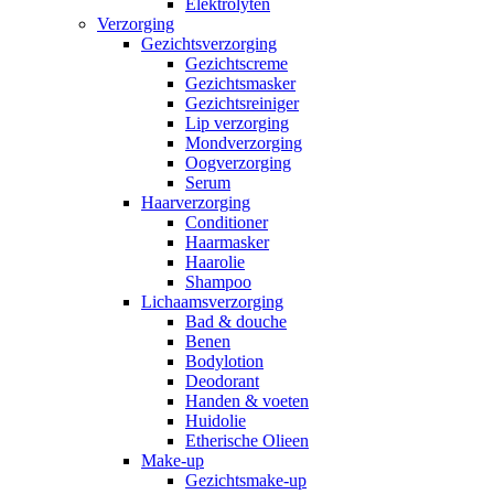
Elektrolyten
Verzorging
Gezichtsverzorging
Gezichtscreme
Gezichtsmasker
Gezichtsreiniger
Lip verzorging
Mondverzorging
Oogverzorging
Serum
Haarverzorging
Conditioner
Haarmasker
Haarolie
Shampoo
Lichaamsverzorging
Bad & douche
Benen
Bodylotion
Deodorant
Handen & voeten
Huidolie
Etherische Olieen
Make-up
Gezichtsmake-up