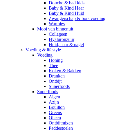
Douche & bad kids
Baby & Kind Haar
Baby & Kind Huid
Zwangerschap & borstvoeding
Warmies
Mooi van binnenuit
Collageen
Hyaluronzuur
Huid, haar & nagel
Voeding & lifestyle
Voeding
Honing
Thee
Koken & Bakken
Dranken
Ontbijt
Superfoods
Superfoods
Algen
Azijn
Bouillon
Greens
Olieen
Ontbijtmixen
Paddestoelen