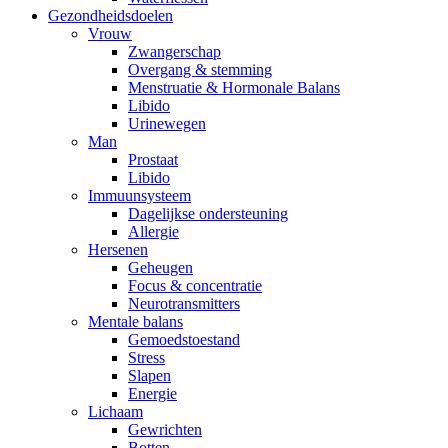
Gezondheidsdoelen
Vrouw
Zwangerschap
Overgang & stemming
Menstruatie & Hormonale Balans
Libido
Urinewegen
Man
Prostaat
Libido
Immuunsysteem
Dagelijkse ondersteuning
Allergie
Hersenen
Geheugen
Focus & concentratie
Neurotransmitters
Mentale balans
Gemoedstoestand
Stress
Slapen
Energie
Lichaam
Gewrichten
Botten