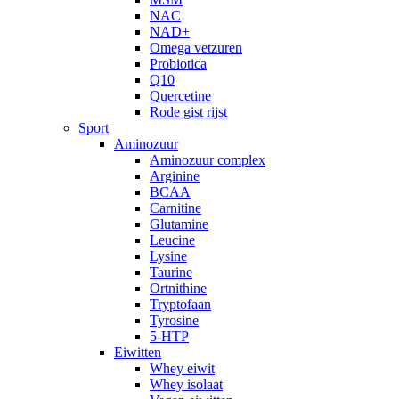
NAC
NAD+
Omega vetzuren
Probiotica
Q10
Quercetine
Rode gist rijst
Sport
Aminozuur
Aminozuur complex
Arginine
BCAA
Carnitine
Glutamine
Leucine
Lysine
Taurine
Ortnithine
Tryptofaan
Tyrosine
5-HTP
Eiwitten
Whey eiwit
Whey isolaat