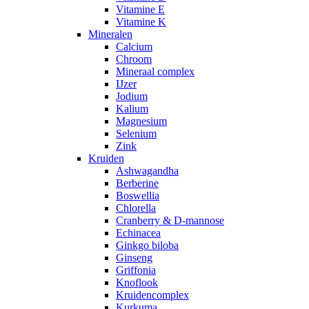
Vitamine E
Vitamine K
Mineralen
Calcium
Chroom
Mineraal complex
IJzer
Jodium
Kalium
Magnesium
Selenium
Zink
Kruiden
Ashwagandha
Berberine
Boswellia
Chlorella
Cranberry & D-mannose
Echinacea
Ginkgo biloba
Ginseng
Griffonia
Knoflook
Kruidencomplex
Kurkuma