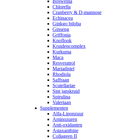
Boswellia
Chlorella
Cranberry & D-mannose
Echinacea
Ginkgo biloba
Ginseng
Griffonia
Knoflook
Kruidencomplex
Kurkuma
Maca
Resveratrol
Mariadistel
Rhodiola
Saffraan
Scutellariae
Sint janskruid
Spirulina
Valeriaan
Supplementen
Alfa-Liponzuur
Aminozuren
Anti-oxidanten
Astaxanthine
Collageen II