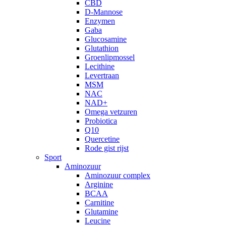
CBD
D-Mannose
Enzymen
Gaba
Glucosamine
Glutathion
Groenlipmossel
Lecithine
Levertraan
MSM
NAC
NAD+
Omega vetzuren
Probiotica
Q10
Quercetine
Rode gist rijst
Sport
Aminozuur
Aminozuur complex
Arginine
BCAA
Carnitine
Glutamine
Leucine