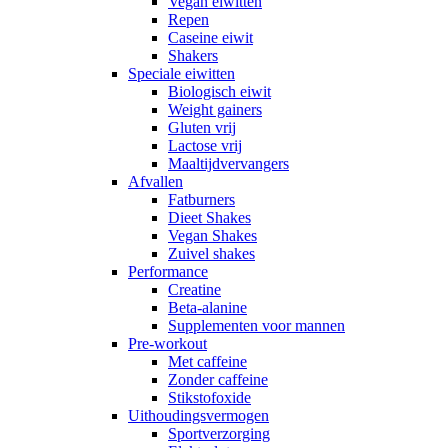
Vegan eiwitten
Repen
Caseine eiwit
Shakers
Speciale eiwitten
Biologisch eiwit
Weight gainers
Gluten vrij
Lactose vrij
Maaltijdvervangers
Afvallen
Fatburners
Dieet Shakes
Vegan Shakes
Zuivel shakes
Performance
Creatine
Beta-alanine
Supplementen voor mannen
Pre-workout
Met caffeine
Zonder caffeine
Stikstofoxide
Uithoudingsvermogen
Sportverzorging