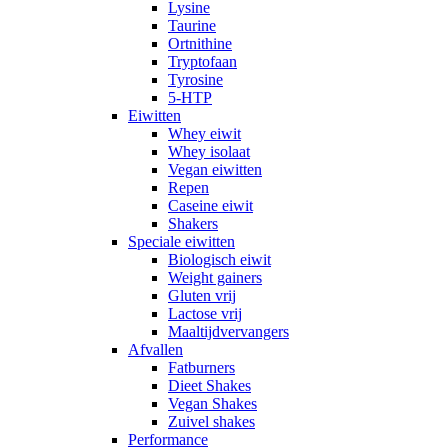
Lysine
Taurine
Ortnithine
Tryptofaan
Tyrosine
5-HTP
Eiwitten
Whey eiwit
Whey isolaat
Vegan eiwitten
Repen
Caseine eiwit
Shakers
Speciale eiwitten
Biologisch eiwit
Weight gainers
Gluten vrij
Lactose vrij
Maaltijdvervangers
Afvallen
Fatburners
Dieet Shakes
Vegan Shakes
Zuivel shakes
Performance