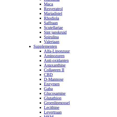
Maca
Resveratrol
Mariadistel
Rhodiola
Saffraan
Scutellariae
Sint janskruid
Spirulina
Valeriaan
Supplementen
Alfa-Liponzuur
Aminozuren
Anti-oxidanten
Astaxanthine
Collageen II
CBD
D-Mannose
Enzymen
Gaba
Glucosamine
Glutathion
Groenlipmossel
Lecithine
Levertraan
MSM