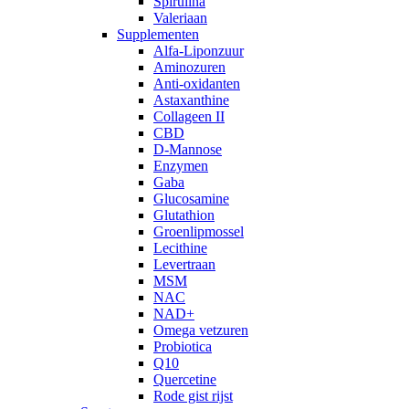
Spirulina
Valeriaan
Supplementen
Alfa-Liponzuur
Aminozuren
Anti-oxidanten
Astaxanthine
Collageen II
CBD
D-Mannose
Enzymen
Gaba
Glucosamine
Glutathion
Groenlipmossel
Lecithine
Levertraan
MSM
NAC
NAD+
Omega vetzuren
Probiotica
Q10
Quercetine
Rode gist rijst