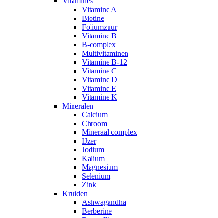
Vitamines
Vitamine A
Biotine
Foliumzuur
Vitamine B
B-complex
Multivitaminen
Vitamine B-12
Vitamine C
Vitamine D
Vitamine E
Vitamine K
Mineralen
Calcium
Chroom
Mineraal complex
IJzer
Jodium
Kalium
Magnesium
Selenium
Zink
Kruiden
Ashwagandha
Berberine