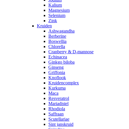
Kalium
Magnesium
Selenium
Zink
Kruiden
Ashwagandha
Berberine
Boswellia
Chlorella
Cranberry & D-mannose
Echinacea
Ginkgo biloba
Ginseng
Griffonia
Knoflook
Kruidencomplex
Kurkuma
Maca
Resveratrol
Mariadistel
Rhodiola
Saffraan
Scutellariae
Sint janskruid