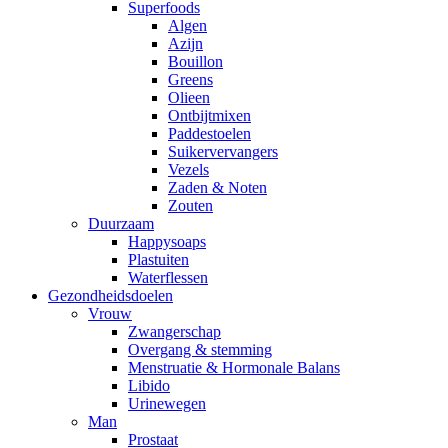
Superfoods
Algen
Azijn
Bouillon
Greens
Olieen
Ontbijtmixen
Paddestoelen
Suikervervangers
Vezels
Zaden & Noten
Zouten
Duurzaam
Happysoaps
Plastuiten
Waterflessen
Gezondheidsdoelen
Vrouw
Zwangerschap
Overgang & stemming
Menstruatie & Hormonale Balans
Libido
Urinewegen
Man
Prostaat