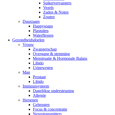
Suikervervangers
Vezels
Zaden & Noten
Zouten
Duurzaam
Happysoaps
Plastuiten
Waterflessen
Gezondheidsdoelen
Vrouw
Zwangerschap
Overgang & stemming
Menstruatie & Hormonale Balans
Libido
Urinewegen
Man
Prostaat
Libido
Immuunsysteem
Dagelijkse ondersteuning
Allergie
Hersenen
Geheugen
Focus & concentratie
Neurotransmitters