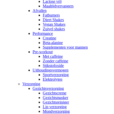
Lactose vrij
Maaltijdvervangers
Afvallen
Fatburners
Dieet Shakes
Vegan Shakes
Zuivel shakes
Performance
Creatine
Beta-alanine
Supplementen voor mannen
Pre-workout
Met caffeine
Zonder caffeine
Stikstofoxide
Uithoudingsvermogen
Sportverzorging
Elektrolyten
Verzorging
Gezichtsverzorging
Gezichtscreme
Gezichtsmasker
Gezichtsreiniger
Lip verzorging
Mondverzorging