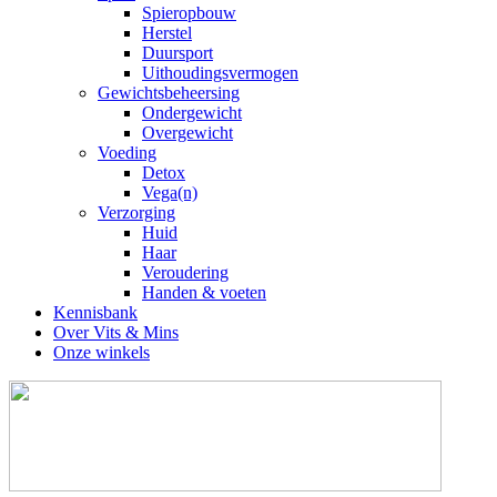
Spieropbouw
Herstel
Duursport
Uithoudingsvermogen
Gewichtsbeheersing
Ondergewicht
Overgewicht
Voeding
Detox
Vega(n)
Verzorging
Huid
Haar
Veroudering
Handen & voeten
Kennisbank
Over Vits & Mins
Onze winkels