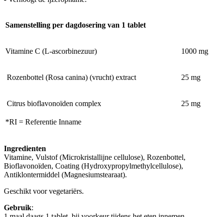
Samenstelling per dagdosering van 1 tablet
Vitamine C (L-ascorbinezuur)
1000 mg
Rozenbottel (Rosa canina) (vrucht) extract
25 mg
Citrus bioflavonoïden complex
25 mg
*RI = Referentie Inname
Ingredienten
Vitamine, Vulstof (Microkristallijne cellulose), Rozenbottel,
Bioflavonoïden, Coating (Hydroxypropylmethylcellulose),
Antiklontermiddel (Magnesiumstearaat).
Geschikt voor vegetariërs.
Gebruik
:
1 maal daags 1 tablet, bij voorkeur tijdens het eten innemen.