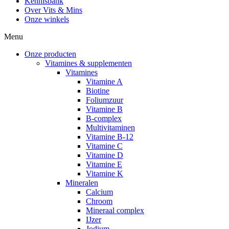
Kennisbank
Over Vits & Mins
Onze winkels
Menu
Onze producten
Vitamines & supplementen
Vitamines
Vitamine A
Biotine
Foliumzuur
Vitamine B
B-complex
Multivitaminen
Vitamine B-12
Vitamine C
Vitamine D
Vitamine E
Vitamine K
Mineralen
Calcium
Chroom
Mineraal complex
IJzer
Jodium