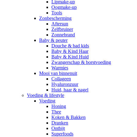
Lipmake-up
Oogmake-up
Tools
Zonbescherming
Aftersun
Zelfbruiner
Zonnebrand
Baby & peuter
Douche & bad kids
Baby & Kind Haar
Baby & Kind Huid
Zwangerschap & borstvoeding
Warmies
Mooi van binnenuit
Collageen
Hyaluronzuur
Huid, haar & nagel
Voeding & lifestyle
Voeding
Honing
Thee
Koken & Bakken
Dranken
Ontbijt
Superfoods