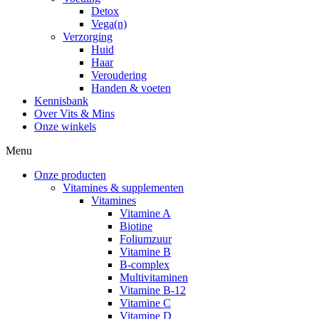
Detox
Vega(n)
Verzorging
Huid
Haar
Veroudering
Handen & voeten
Kennisbank
Over Vits & Mins
Onze winkels
Menu
Onze producten
Vitamines & supplementen
Vitamines
Vitamine A
Biotine
Foliumzuur
Vitamine B
B-complex
Multivitaminen
Vitamine B-12
Vitamine C
Vitamine D