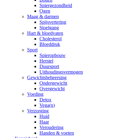
Spiergezondheid
Ogen
Maag & darmen
Spijsvertering
Stoelgang
Hart & bloedvaten
Cholesterol
Bloeddruk
Sport
Spieropbouw
Herstel
Duursport
Uithoudingsvermogen
Gewichtsbeheersing
Ondergewicht
Overgewicht
Voeding
Detox
Vega(n)
Verzorging
Huid
Haar
Veroudering
Handen & voeten