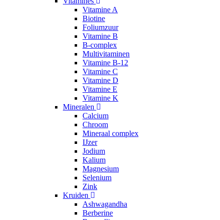
Vitamines
Vitamine A
Biotine
Foliumzuur
Vitamine B
B-complex
Multivitaminen
Vitamine B-12
Vitamine C
Vitamine D
Vitamine E
Vitamine K
Mineralen
Calcium
Chroom
Mineraal complex
IJzer
Jodium
Kalium
Magnesium
Selenium
Zink
Kruiden
Ashwagandha
Berberine