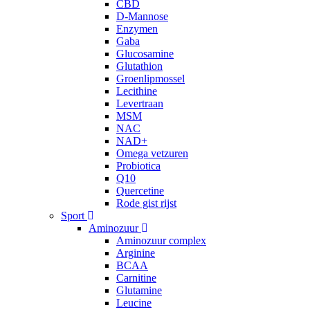
CBD
D-Mannose
Enzymen
Gaba
Glucosamine
Glutathion
Groenlipmossel
Lecithine
Levertraan
MSM
NAC
NAD+
Omega vetzuren
Probiotica
Q10
Quercetine
Rode gist rijst
Sport
Aminozuur
Aminozuur complex
Arginine
BCAA
Carnitine
Glutamine
Leucine