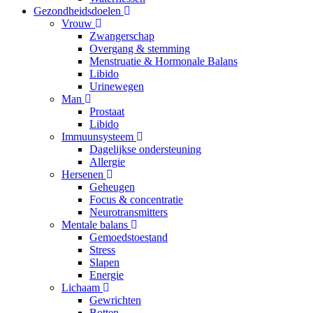
Gezondheidsdoelen
Vrouw
Zwangerschap
Overgang & stemming
Menstruatie & Hormonale Balans
Libido
Urinewegen
Man
Prostaat
Libido
Immuunsysteem
Dagelijkse ondersteuning
Allergie
Hersenen
Geheugen
Focus & concentratie
Neurotransmitters
Mentale balans
Gemoedstoestand
Stress
Slapen
Energie
Lichaam
Gewrichten
Botten