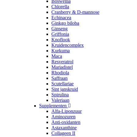
Boswellia
Chlorella
Cranberry & D-mannose
Echinacea
Ginkgo biloba
Ginseng
Griffonia
Knoflook
Kruidencomplex
Kurkuma
Maca
Resveratrol
Mariadistel
Rhodiola
Saffraan
Scutellariae
Sint janskruid
Spirulina
Valeriaan
Supplementen
Alfa-Liponzuur
Aminozuren
Anti-oxidanten
Astaxanthine
Collageen II