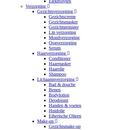
Elektrolyten
Verzorging
Gezichtsverzorging
Gezichtscreme
Gezichtsmasker
Gezichtsreiniger
Lip verzorging
Mondverzorging
Oogverzorging
Serum
Haarverzorging
Conditioner
Haarmasker
Haarolie
Shampoo
Lichaamsverzorging
Bad & douche
Benen
Bodylotion
Deodorant
Handen & voeten
Huidolie
Etherische Olieen
Make-up
Gezichtsmake-up