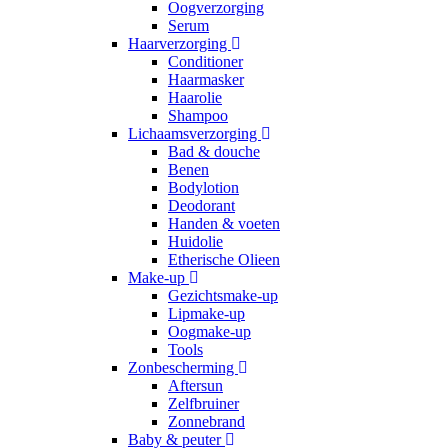
Oogverzorging
Serum
Haarverzorging
Conditioner
Haarmasker
Haarolie
Shampoo
Lichaamsverzorging
Bad & douche
Benen
Bodylotion
Deodorant
Handen & voeten
Huidolie
Etherische Olieen
Make-up
Gezichtsmake-up
Lipmake-up
Oogmake-up
Tools
Zonbescherming
Aftersun
Zelfbruiner
Zonnebrand
Baby & peuter