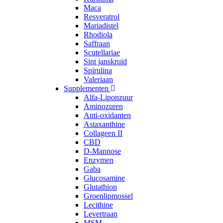
Maca
Resveratrol
Mariadistel
Rhodiola
Saffraan
Scutellariae
Sint janskruid
Spirulina
Valeriaan
Supplementen
Alfa-Liponzuur
Aminozuren
Anti-oxidanten
Astaxanthine
Collageen II
CBD
D-Mannose
Enzymen
Gaba
Glucosamine
Glutathion
Groenlipmossel
Lecithine
Levertraan
MSM