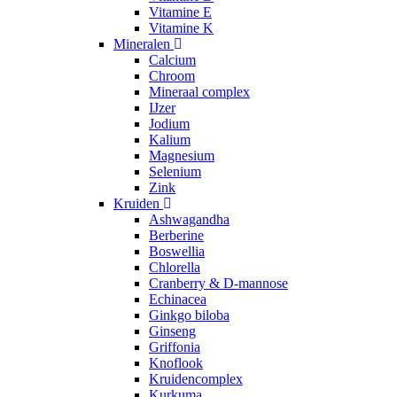
Vitamine E
Vitamine K
Mineralen
Calcium
Chroom
Mineraal complex
IJzer
Jodium
Kalium
Magnesium
Selenium
Zink
Kruiden
Ashwagandha
Berberine
Boswellia
Chlorella
Cranberry & D-mannose
Echinacea
Ginkgo biloba
Ginseng
Griffonia
Knoflook
Kruidencomplex
Kurkuma