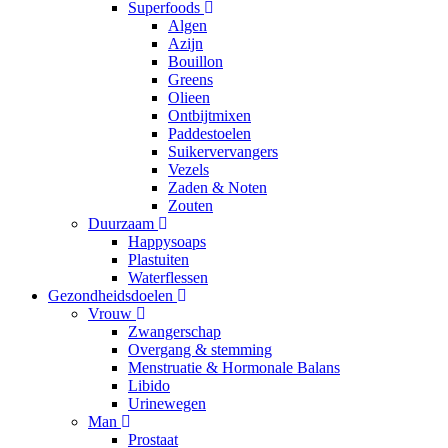
Superfoods
Algen
Azijn
Bouillon
Greens
Olieen
Ontbijtmixen
Paddestoelen
Suikervervangers
Vezels
Zaden & Noten
Zouten
Duurzaam
Happysoaps
Plastuiten
Waterflessen
Gezondheidsdoelen
Vrouw
Zwangerschap
Overgang & stemming
Menstruatie & Hormonale Balans
Libido
Urinewegen
Man
Prostaat