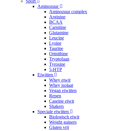
Sport
Aminozuur
Aminozuur complex
Arginine
BCAA
Carnitine
Glutamine
Leucine
Lysine
Taurine
Ortnithine
Tryptofaan
Tyrosine
5-HTP
Eiwitten
Whey eiwit
Whey isolaat
Vegan eiwitten
Repen
Caseine eiwit
Shakers
Speciale eiwitten
Biologisch eiwit
Weight gainers
Gluten vrij