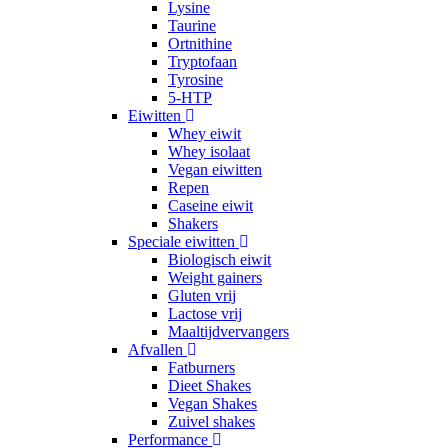
Lysine
Taurine
Ortnithine
Tryptofaan
Tyrosine
5-HTP
Eiwitten
Whey eiwit
Whey isolaat
Vegan eiwitten
Repen
Caseine eiwit
Shakers
Speciale eiwitten
Biologisch eiwit
Weight gainers
Gluten vrij
Lactose vrij
Maaltijdvervangers
Afvallen
Fatburners
Dieet Shakes
Vegan Shakes
Zuivel shakes
Performance