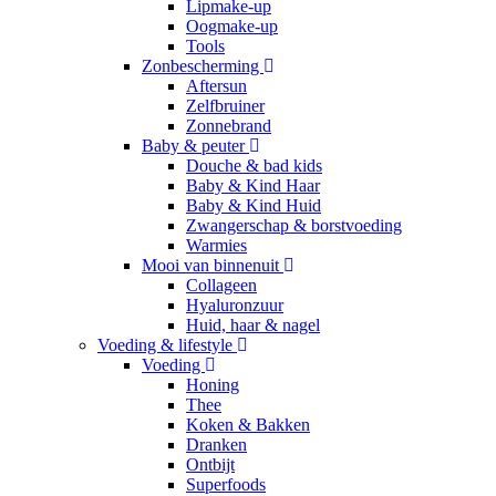
Lipmake-up
Oogmake-up
Tools
Zonbescherming
Aftersun
Zelfbruiner
Zonnebrand
Baby & peuter
Douche & bad kids
Baby & Kind Haar
Baby & Kind Huid
Zwangerschap & borstvoeding
Warmies
Mooi van binnenuit
Collageen
Hyaluronzuur
Huid, haar & nagel
Voeding & lifestyle
Voeding
Honing
Thee
Koken & Bakken
Dranken
Ontbijt
Superfoods