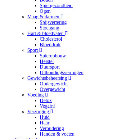
Spiergezondheid
Ogen
Maag & darmen
Spijsvertering
Stoelgang
Hart & bloedvaten
Cholesterol
Bloeddruk
Sport
Spieropbouw
Herstel
Duursport
Uithoudingsvermogen
Gewichtsbeheersing
Ondergewicht
Overgewicht
Voeding
Detox
Vega(n)
Verzorging
Huid
Haar
Veroudering
Handen & voeten