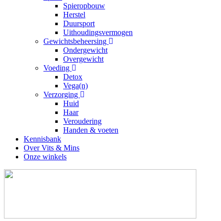
Spieropbouw
Herstel
Duursport
Uithoudingsvermogen
Gewichtsbeheersing
Ondergewicht
Overgewicht
Voeding
Detox
Vega(n)
Verzorging
Huid
Haar
Veroudering
Handen & voeten
Kennisbank
Over Vits & Mins
Onze winkels