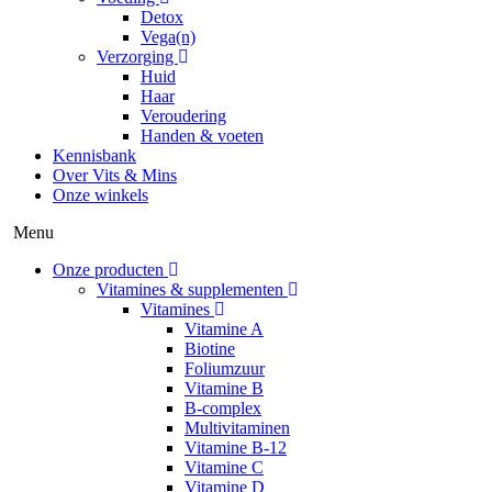
Detox
Vega(n)
Verzorging
Huid
Haar
Veroudering
Handen & voeten
Kennisbank
Over Vits & Mins
Onze winkels
Menu
Onze producten
Vitamines & supplementen
Vitamines
Vitamine A
Biotine
Foliumzuur
Vitamine B
B-complex
Multivitaminen
Vitamine B-12
Vitamine C
Vitamine D