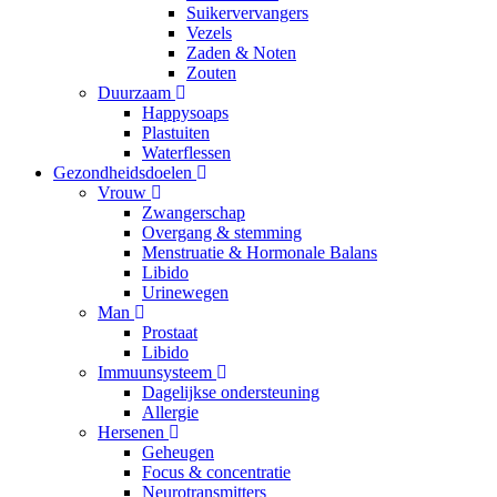
Suikervervangers
Vezels
Zaden & Noten
Zouten
Duurzaam
Happysoaps
Plastuiten
Waterflessen
Gezondheidsdoelen
Vrouw
Zwangerschap
Overgang & stemming
Menstruatie & Hormonale Balans
Libido
Urinewegen
Man
Prostaat
Libido
Immuunsysteem
Dagelijkse ondersteuning
Allergie
Hersenen
Geheugen
Focus & concentratie
Neurotransmitters