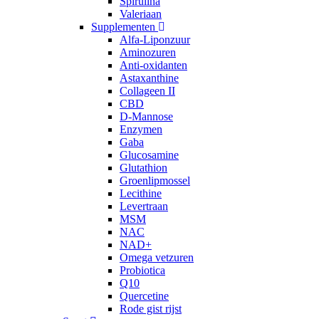
Spirulina
Valeriaan
Supplementen
Alfa-Liponzuur
Aminozuren
Anti-oxidanten
Astaxanthine
Collageen II
CBD
D-Mannose
Enzymen
Gaba
Glucosamine
Glutathion
Groenlipmossel
Lecithine
Levertraan
MSM
NAC
NAD+
Omega vetzuren
Probiotica
Q10
Quercetine
Rode gist rijst