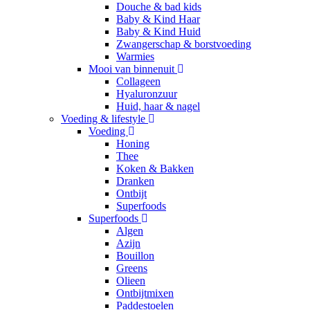
Douche & bad kids
Baby & Kind Haar
Baby & Kind Huid
Zwangerschap & borstvoeding
Warmies
Mooi van binnenuit
Collageen
Hyaluronzuur
Huid, haar & nagel
Voeding & lifestyle
Voeding
Honing
Thee
Koken & Bakken
Dranken
Ontbijt
Superfoods
Superfoods
Algen
Azijn
Bouillon
Greens
Olieen
Ontbijtmixen
Paddestoelen