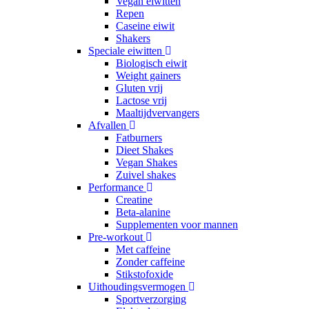
Vegan eiwitten
Repen
Caseine eiwit
Shakers
Speciale eiwitten
Biologisch eiwit
Weight gainers
Gluten vrij
Lactose vrij
Maaltijdvervangers
Afvallen
Fatburners
Dieet Shakes
Vegan Shakes
Zuivel shakes
Performance
Creatine
Beta-alanine
Supplementen voor mannen
Pre-workout
Met caffeine
Zonder caffeine
Stikstofoxide
Uithoudingsvermogen
Sportverzorging