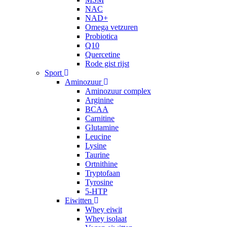
NAC
NAD+
Omega vetzuren
Probiotica
Q10
Quercetine
Rode gist rijst
Sport
Aminozuur
Aminozuur complex
Arginine
BCAA
Carnitine
Glutamine
Leucine
Lysine
Taurine
Ortnithine
Tryptofaan
Tyrosine
5-HTP
Eiwitten
Whey eiwit
Whey isolaat