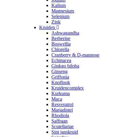
Kalium
Magnesium
Selenium
Zink
Kruiden
Ashwagandha
Berberine
Boswellia
Chlorella
Cranberry & D-mannose
Echinacea
Ginkgo biloba
Ginseng
Griffonia
Knoflook
Kruidencomplex
Kurkuma
Maca
Resveratrol
Mariadistel
Rhodiola
Saffraan
Scutellariae
Sint janskruid