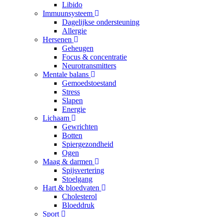
Libido
Immuunsysteem
Dagelijkse ondersteuning
Allergie
Hersenen
Geheugen
Focus & concentratie
Neurotransmitters
Mentale balans
Gemoedstoestand
Stress
Slapen
Energie
Lichaam
Gewrichten
Botten
Spiergezondheid
Ogen
Maag & darmen
Spijsvertering
Stoelgang
Hart & bloedvaten
Cholesterol
Bloeddruk
Sport