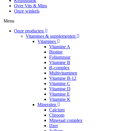
Kennisbank
Over Vits & Mins
Onze winkels
Menu
Onze producten
Vitamines & supplementen
Vitamines
Vitamine A
Biotine
Foliumzuur
Vitamine B
B-complex
Multivitaminen
Vitamine B-12
Vitamine C
Vitamine D
Vitamine E
Vitamine K
Mineralen
Calcium
Chroom
Mineraal complex
IJzer
Jodium