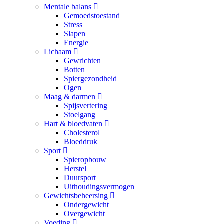
Mentale balans
Gemoedstoestand
Stress
Slapen
Energie
Lichaam
Gewrichten
Botten
Spiergezondheid
Ogen
Maag & darmen
Spijsvertering
Stoelgang
Hart & bloedvaten
Cholesterol
Bloeddruk
Sport
Spieropbouw
Herstel
Duursport
Uithoudingsvermogen
Gewichtsbeheersing
Ondergewicht
Overgewicht
Voeding