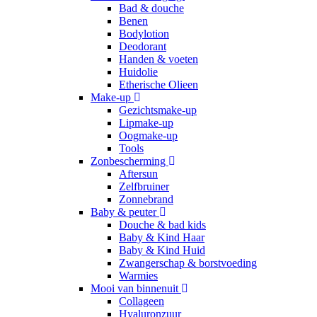
Bad & douche
Benen
Bodylotion
Deodorant
Handen & voeten
Huidolie
Etherische Olieen
Make-up
Gezichtsmake-up
Lipmake-up
Oogmake-up
Tools
Zonbescherming
Aftersun
Zelfbruiner
Zonnebrand
Baby & peuter
Douche & bad kids
Baby & Kind Haar
Baby & Kind Huid
Zwangerschap & borstvoeding
Warmies
Mooi van binnenuit
Collageen
Hyaluronzuur