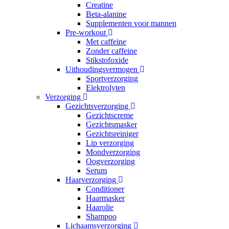
Creatine
Beta-alanine
Supplementen voor mannen
Pre-workout
Met caffeine
Zonder caffeine
Stikstofoxide
Uithoudingsvermogen
Sportverzorging
Elektrolyten
Verzorging
Gezichtsverzorging
Gezichtscreme
Gezichtsmasker
Gezichtsreiniger
Lip verzorging
Mondverzorging
Oogverzorging
Serum
Haarverzorging
Conditioner
Haarmasker
Haarolie
Shampoo
Lichaamsverzorging