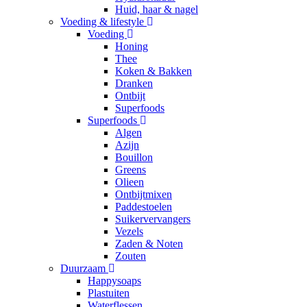
Huid, haar & nagel
Voeding & lifestyle
Voeding
Honing
Thee
Koken & Bakken
Dranken
Ontbijt
Superfoods
Superfoods
Algen
Azijn
Bouillon
Greens
Olieen
Ontbijtmixen
Paddestoelen
Suikervervangers
Vezels
Zaden & Noten
Zouten
Duurzaam
Happysoaps
Plastuiten
Waterflessen