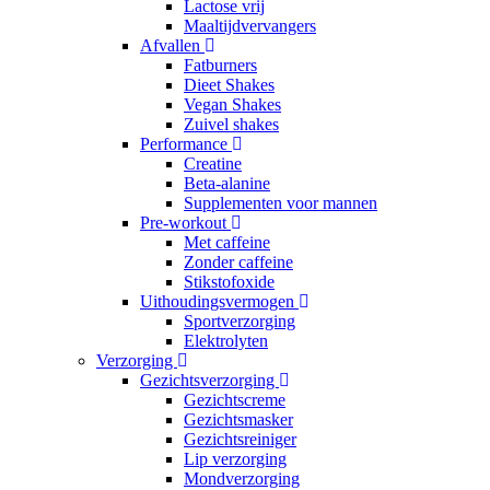
Lactose vrij
Maaltijdvervangers
Afvallen
Fatburners
Dieet Shakes
Vegan Shakes
Zuivel shakes
Performance
Creatine
Beta-alanine
Supplementen voor mannen
Pre-workout
Met caffeine
Zonder caffeine
Stikstofoxide
Uithoudingsvermogen
Sportverzorging
Elektrolyten
Verzorging
Gezichtsverzorging
Gezichtscreme
Gezichtsmasker
Gezichtsreiniger
Lip verzorging
Mondverzorging