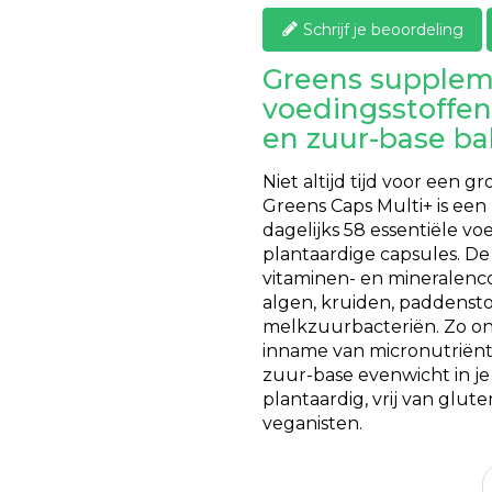
Schrijf je beoordeling
Greens supplem
voedingsstoffen
en zuur-base ba
Niet altijd tijd voor een g
Greens Caps Multi+ is ee
dagelijks 58 essentiële voe
plantaardige capsules. D
vitaminen- en mineralenc
algen, kruiden, paddenst
melkzuurbacteriën. Zo ond
inname van micronutriënte
zuur-base evenwicht in je
plantaardig, vrij van glute
veganisten.