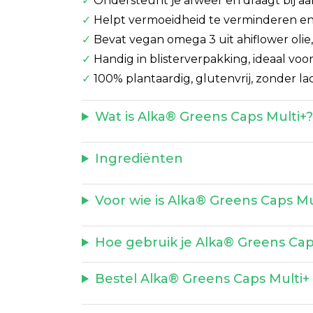
✓
Ondersteunt je afweer en draagt bij 
✓
Helpt vermoeidheid te verminderen en 
✓
Bevat vegan omega 3 uit ahiflower oli
✓
Handig in blisterverpakking, ideaal vo
✓
100% plantaardig, glutenvrij, zonder la
Wat is Alka® Greens Caps Multi+
Ingrediënten
Voor wie is Alka® Greens Caps Mu
Hoe gebruik je Alka® Greens Cap
Bestel Alka® Greens Caps Multi+ b