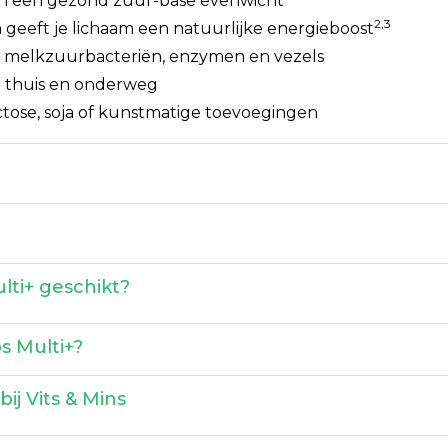
aan een gezond zuur-base evenwicht
2,3
geeft je lichaam een natuurlijke energieboost
e, melkzuurbacteriën, enzymen en vezels
or thuis en onderweg
ctose, soja of kunstmatige toevoegingen
?
lti+ geschikt?
s Multi+?
ij Vits & Mins