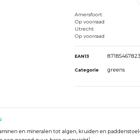
Amersfoort:
Op voorraad
Utrecht:
Op voorraad
8718546782
EAN13
greens
Categorie
u
itaminen en mineralen tot algen, kruiden en paddenstoe
1