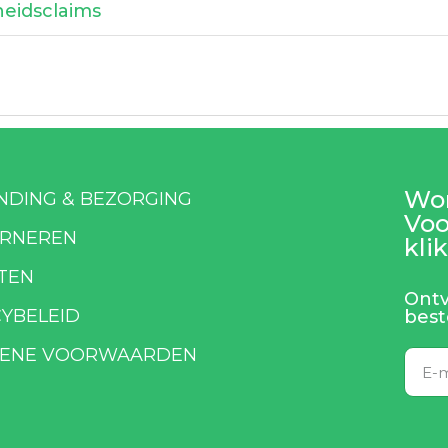
heidsclaims
Wor
NDING & BEZORGING
Voo
RNEREN
klik
TEN
Ontv
CYBELEID
best
ENE VOORWAARDEN