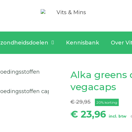
zondheidsdoelen
Kennisbank
Over Vi
Alka greens 
vegacaps
€ 29,95
20% korting
€ 23,96
incl. btw