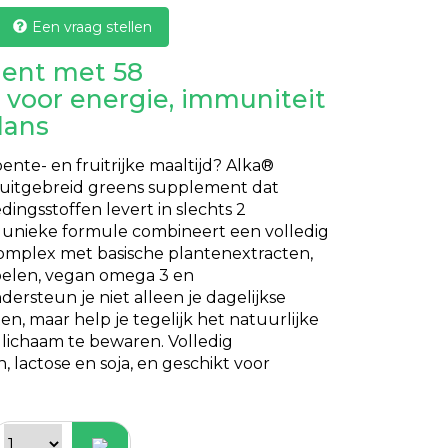
Een vraag stellen
ent met 58
 voor energie, immuniteit
lans
roente- en fruitrijke maaltijd? Alka®
n uitgebreid greens supplement dat
dingsstoffen levert in slechts 2
e unieke formule combineert een volledig
omplex met basische plantenextracten,
oelen, vegan omega 3 en
ersteun je niet alleen je dagelijkse
n, maar help je tegelijk het natuurlijke
 lichaam te bewaren. Volledig
n, lactose en soja, en geschikt voor