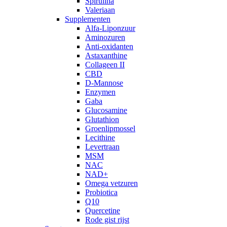
Spirulina
Valeriaan
Supplementen
Alfa-Liponzuur
Aminozuren
Anti-oxidanten
Astaxanthine
Collageen II
CBD
D-Mannose
Enzymen
Gaba
Glucosamine
Glutathion
Groenlipmossel
Lecithine
Levertraan
MSM
NAC
NAD+
Omega vetzuren
Probiotica
Q10
Quercetine
Rode gist rijst