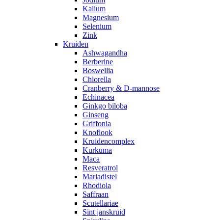
Kalium
Magnesium
Selenium
Zink
Kruiden
Ashwagandha
Berberine
Boswellia
Chlorella
Cranberry & D-mannose
Echinacea
Ginkgo biloba
Ginseng
Griffonia
Knoflook
Kruidencomplex
Kurkuma
Maca
Resveratrol
Mariadistel
Rhodiola
Saffraan
Scutellariae
Sint janskruid