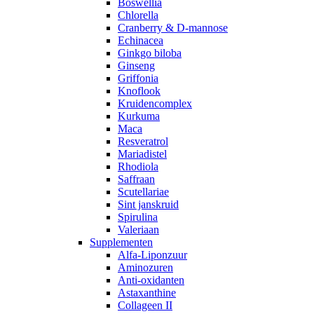
Boswellia
Chlorella
Cranberry & D-mannose
Echinacea
Ginkgo biloba
Ginseng
Griffonia
Knoflook
Kruidencomplex
Kurkuma
Maca
Resveratrol
Mariadistel
Rhodiola
Saffraan
Scutellariae
Sint janskruid
Spirulina
Valeriaan
Supplementen
Alfa-Liponzuur
Aminozuren
Anti-oxidanten
Astaxanthine
Collageen II