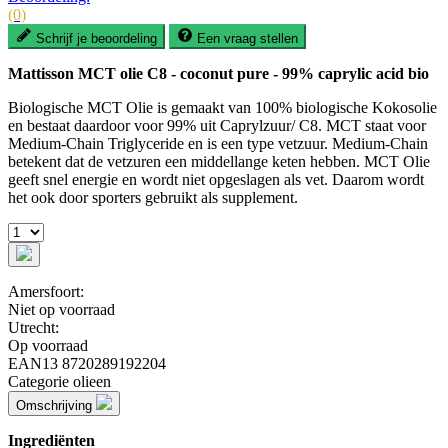
(0)
Schrijf je beoordeling
Een vraag stellen
Mattisson MCT olie C8 - coconut pure - 99% caprylic acid bio
Biologische MCT Olie is gemaakt van 100% biologische Kokosolie
en bestaat daardoor voor 99% uit Caprylzuur/ C8. MCT staat voor
Medium-Chain Triglyceride en is een type vetzuur. Medium-Chain
betekent dat de vetzuren een middellange keten hebben. MCT Olie
geeft snel energie en wordt niet opgeslagen als vet. Daarom wordt
het ook door sporters gebruikt als supplement.
Amersfoort:
Niet op voorraad
Utrecht:
Op voorraad
EAN13
8720289192204
Categorie
olieen
Omschrijving
Ingrediënten