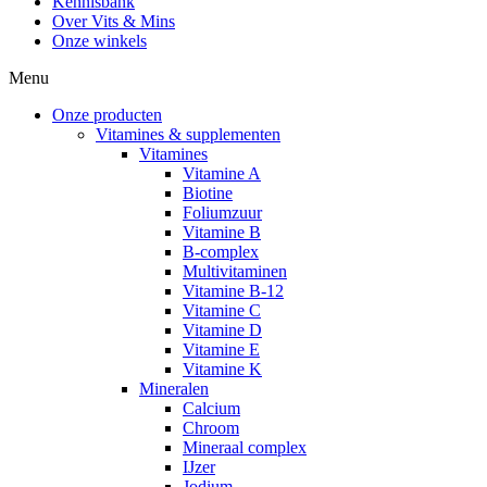
Kennisbank
Over Vits & Mins
Onze winkels
Menu
Onze producten
Vitamines & supplementen
Vitamines
Vitamine A
Biotine
Foliumzuur
Vitamine B
B-complex
Multivitaminen
Vitamine B-12
Vitamine C
Vitamine D
Vitamine E
Vitamine K
Mineralen
Calcium
Chroom
Mineraal complex
IJzer
Jodium