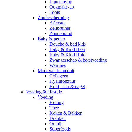
Lipmake-up
Oogmake-up
Tools
Zonbescherming
Aftersun
Zelfbruiner
Zonnebrand
Baby & peuter
Douche & bad kids
Baby & Kind Haar
Baby & Kind Huid
Zwangerschap & borstvoeding
Warmies
Mooi van binnenuit
Collageen
Hyaluronzuur
Huid, haar & nagel
Voeding & lifestyle
Voeding
Honing
Thee
Koken & Bakken
Dranken
Ontbijt
Superfoods