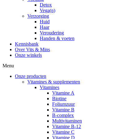
Detox
Vega(n)
Verzorging
Huid
Haar
Veroudering
Handen & voeten
Kennisbank
Over Vits & Mins
Onze winkels
Menu
Onze producten
Vitamines & supplementen
Vitamines
Vitamine A
Biotine
Foliumzuur
Vitamine B
B-complex
Multivitaminen
Vitamine B-12
Vitamine C
Vitamine D