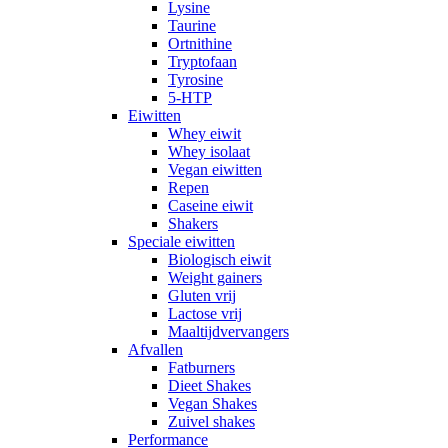
Lysine
Taurine
Ortnithine
Tryptofaan
Tyrosine
5-HTP
Eiwitten
Whey eiwit
Whey isolaat
Vegan eiwitten
Repen
Caseine eiwit
Shakers
Speciale eiwitten
Biologisch eiwit
Weight gainers
Gluten vrij
Lactose vrij
Maaltijdvervangers
Afvallen
Fatburners
Dieet Shakes
Vegan Shakes
Zuivel shakes
Performance