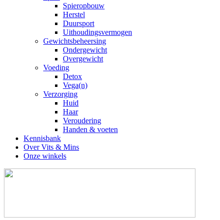
Spieropbouw
Herstel
Duursport
Uithoudingsvermogen
Gewichtsbeheersing
Ondergewicht
Overgewicht
Voeding
Detox
Vega(n)
Verzorging
Huid
Haar
Veroudering
Handen & voeten
Kennisbank
Over Vits & Mins
Onze winkels