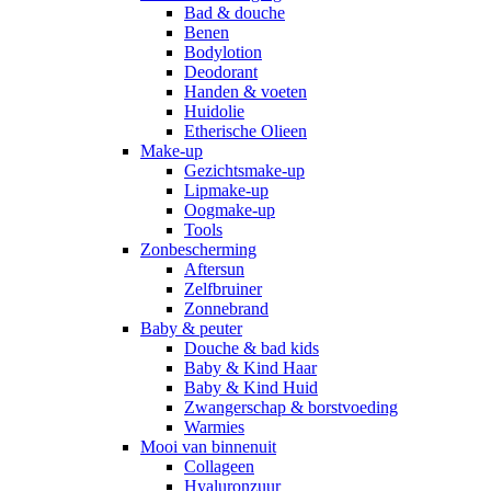
Bad & douche
Benen
Bodylotion
Deodorant
Handen & voeten
Huidolie
Etherische Olieen
Make-up
Gezichtsmake-up
Lipmake-up
Oogmake-up
Tools
Zonbescherming
Aftersun
Zelfbruiner
Zonnebrand
Baby & peuter
Douche & bad kids
Baby & Kind Haar
Baby & Kind Huid
Zwangerschap & borstvoeding
Warmies
Mooi van binnenuit
Collageen
Hyaluronzuur