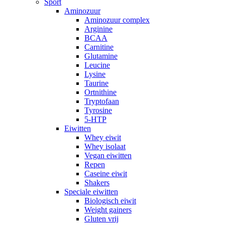
Sport
Aminozuur
Aminozuur complex
Arginine
BCAA
Carnitine
Glutamine
Leucine
Lysine
Taurine
Ortnithine
Tryptofaan
Tyrosine
5-HTP
Eiwitten
Whey eiwit
Whey isolaat
Vegan eiwitten
Repen
Caseine eiwit
Shakers
Speciale eiwitten
Biologisch eiwit
Weight gainers
Gluten vrij