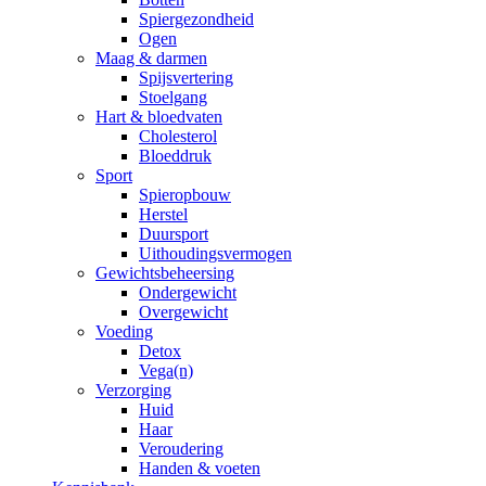
Spiergezondheid
Ogen
Maag & darmen
Spijsvertering
Stoelgang
Hart & bloedvaten
Cholesterol
Bloeddruk
Sport
Spieropbouw
Herstel
Duursport
Uithoudingsvermogen
Gewichtsbeheersing
Ondergewicht
Overgewicht
Voeding
Detox
Vega(n)
Verzorging
Huid
Haar
Veroudering
Handen & voeten