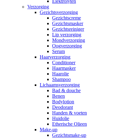
Elektrolyten
Verzorging
Gezichtsverzorging
Gezichtscreme
Gezichtsmasker
Gezichtsreiniger
Lip verzorging
Mondverzorging
Oogverzorging
Serum
Haarverzorging
Conditioner
Haarmasker
Haarolie
Shampoo
Lichaamsverzorging
Bad & douche
Benen
Bodylotion
Deodorant
Handen & voeten
Huidolie
Etherische Olieen
Make-up
Gezichtsmake-up