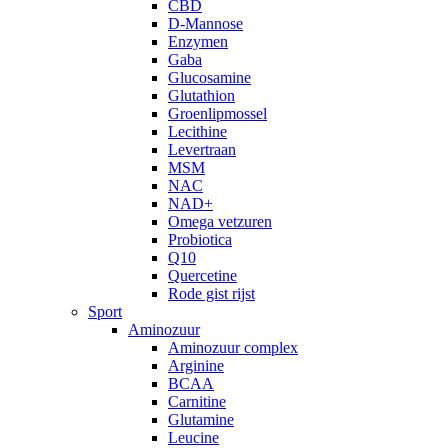
CBD
D-Mannose
Enzymen
Gaba
Glucosamine
Glutathion
Groenlipmossel
Lecithine
Levertraan
MSM
NAC
NAD+
Omega vetzuren
Probiotica
Q10
Quercetine
Rode gist rijst
Sport
Aminozuur
Aminozuur complex
Arginine
BCAA
Carnitine
Glutamine
Leucine