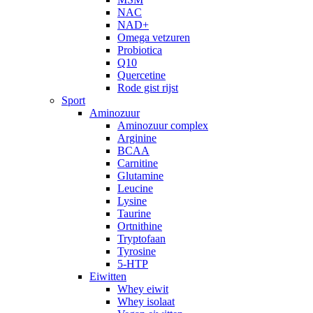
NAC
NAD+
Omega vetzuren
Probiotica
Q10
Quercetine
Rode gist rijst
Sport
Aminozuur
Aminozuur complex
Arginine
BCAA
Carnitine
Glutamine
Leucine
Lysine
Taurine
Ortnithine
Tryptofaan
Tyrosine
5-HTP
Eiwitten
Whey eiwit
Whey isolaat