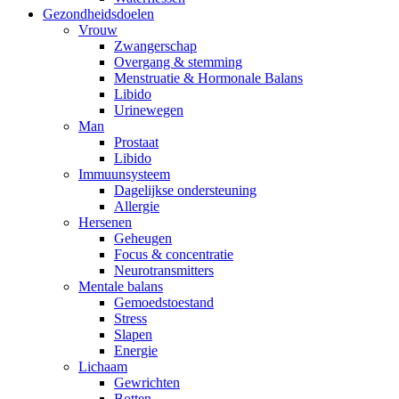
Gezondheidsdoelen
Vrouw
Zwangerschap
Overgang & stemming
Menstruatie & Hormonale Balans
Libido
Urinewegen
Man
Prostaat
Libido
Immuunsysteem
Dagelijkse ondersteuning
Allergie
Hersenen
Geheugen
Focus & concentratie
Neurotransmitters
Mentale balans
Gemoedstoestand
Stress
Slapen
Energie
Lichaam
Gewrichten
Botten