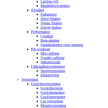
Lactose vrij
Maaltijdvervangers
Afvallen
Fatburners
Dieet Shakes
Vegan Shakes
Zuivel shakes
Performance
Creatine
Beta-alanine
Supplementen voor mannen
Pre-workout
Met caffeine
Zonder caffeine
Stikstofoxide
Uithoudingsvermogen
Sportverzorging
Elektrolyten
Verzorging
Gezichtsverzorging
Gezichtscreme
Gezichtsmasker
Gezichtsreiniger
Lip verzorging
Mondverzorging