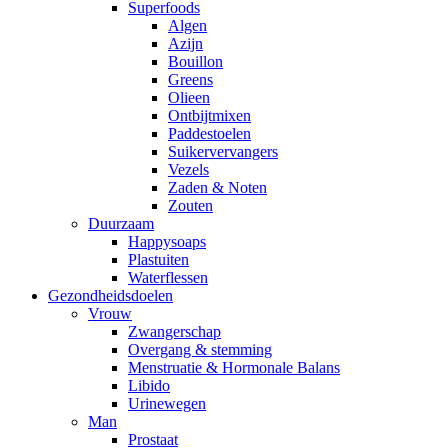
Superfoods
Algen
Azijn
Bouillon
Greens
Olieen
Ontbijtmixen
Paddestoelen
Suikervervangers
Vezels
Zaden & Noten
Zouten
Duurzaam
Happysoaps
Plastuiten
Waterflessen
Gezondheidsdoelen
Vrouw
Zwangerschap
Overgang & stemming
Menstruatie & Hormonale Balans
Libido
Urinewegen
Man
Prostaat