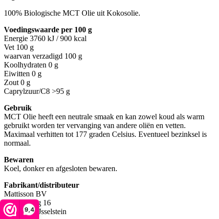
100% Biologische MCT Olie uit Kokosolie.
Voedingswaarde per 100 g
Energie
3760 kJ / 900 kcal
Vet
100 g
waarvan verzadigd 100 g
Koolhydraten
0 g
Eiwitten
0 g
Zout
0 g
Caprylzuur/C8 >95 g
Gebruik
MCT Olie heeft een neutrale smaak en kan zowel koud als warm
gebruikt worden ter vervanging van andere oliën en vetten.
Maximaal verhitten tot 177 graden Celsius. Eventueel bezinksel is
normaal.
Bewaren
Koel, donker en afgesloten bewaren.
Fabrikant/distributeur
Mattisson BV
Middenweg 16
9,4
3401 MB IJsselstein