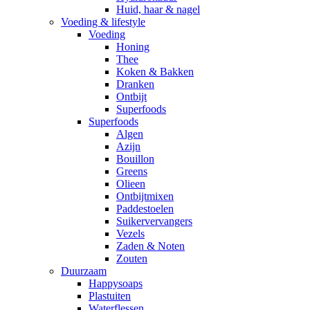
Huid, haar & nagel
Voeding & lifestyle
Voeding
Honing
Thee
Koken & Bakken
Dranken
Ontbijt
Superfoods
Superfoods
Algen
Azijn
Bouillon
Greens
Olieen
Ontbijtmixen
Paddestoelen
Suikervervangers
Vezels
Zaden & Noten
Zouten
Duurzaam
Happysoaps
Plastuiten
Waterflessen