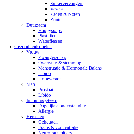
Suikervervangers
Vezels
Zaden & Noten
Zouten
Duurzaam
Happysoaps
Plastuiten
Waterflessen
Gezondheidsdoelen
Vrouw
Zwangerschap
Overgang & stemming
Menstruatie & Hormonale Balans
Libido
Urinewegen
Man
Prostaat
Libido
Immuunsysteem
Dagelijkse ondersteuning
Allergie
Hersenen
Geheugen
Focus & concentratie
Neurotransmitters