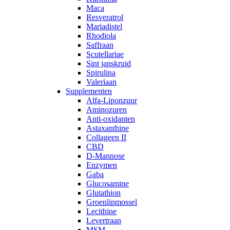
Maca
Resveratrol
Mariadistel
Rhodiola
Saffraan
Scutellariae
Sint janskruid
Spirulina
Valeriaan
Supplementen
Alfa-Liponzuur
Aminozuren
Anti-oxidanten
Astaxanthine
Collageen II
CBD
D-Mannose
Enzymen
Gaba
Glucosamine
Glutathion
Groenlipmossel
Lecithine
Levertraan
MSM