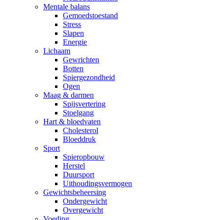
Mentale balans
Gemoedstoestand
Stress
Slapen
Energie
Lichaam
Gewrichten
Botten
Spiergezondheid
Ogen
Maag & darmen
Spijsvertering
Stoelgang
Hart & bloedvaten
Cholesterol
Bloeddruk
Sport
Spieropbouw
Herstel
Duursport
Uithoudingsvermogen
Gewichtsbeheersing
Ondergewicht
Overgewicht
Voeding