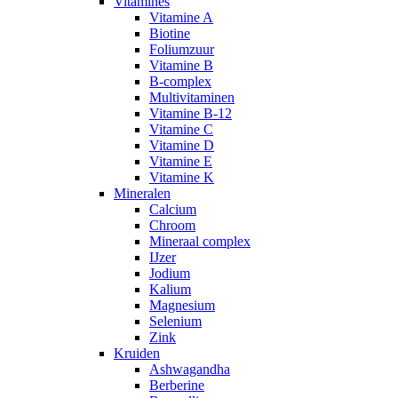
Vitamines
Vitamine A
Biotine
Foliumzuur
Vitamine B
B-complex
Multivitaminen
Vitamine B-12
Vitamine C
Vitamine D
Vitamine E
Vitamine K
Mineralen
Calcium
Chroom
Mineraal complex
IJzer
Jodium
Kalium
Magnesium
Selenium
Zink
Kruiden
Ashwagandha
Berberine