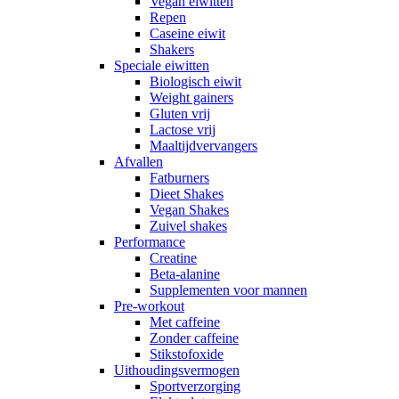
Vegan eiwitten
Repen
Caseine eiwit
Shakers
Speciale eiwitten
Biologisch eiwit
Weight gainers
Gluten vrij
Lactose vrij
Maaltijdvervangers
Afvallen
Fatburners
Dieet Shakes
Vegan Shakes
Zuivel shakes
Performance
Creatine
Beta-alanine
Supplementen voor mannen
Pre-workout
Met caffeine
Zonder caffeine
Stikstofoxide
Uithoudingsvermogen
Sportverzorging