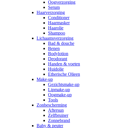
Oogverzorging
Serum
Haarverzorging
Conditioner
Haarmasker
Haarolie
Shampoo
Lichaamsverzorging
Bad & douche
Benen
Bodylotion
Deodorant
Handen & voeten
Huidolie
Etherische Olieen
Make-up
Gezichtsmake-up
Lipmake-up
Oogmake-up
Tools
Zonbescherming
Aftersun
Zelfbruiner
Zonnebrand
Baby & peuter