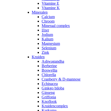
Vitamine E
Vitamine K
Mineralen
Calcium
Chroom
Mineraal complex
IJzer
Jodium
Kalium
Magnesium
Selenium
Zink
Kruiden
Ashwagandha
Berberine
Boswellia
Chlorella
Cranberry & D-mannose
Echinacea
Ginkgo biloba
Ginseng
Griffonia
Knoflook
Kruidencomplex
Kurkuma