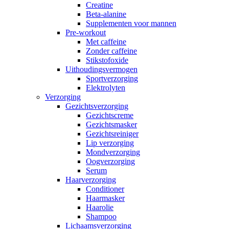
Creatine
Beta-alanine
Supplementen voor mannen
Pre-workout
Met caffeine
Zonder caffeine
Stikstofoxide
Uithoudingsvermogen
Sportverzorging
Elektrolyten
Verzorging
Gezichtsverzorging
Gezichtscreme
Gezichtsmasker
Gezichtsreiniger
Lip verzorging
Mondverzorging
Oogverzorging
Serum
Haarverzorging
Conditioner
Haarmasker
Haarolie
Shampoo
Lichaamsverzorging