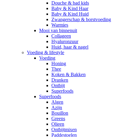
Douche & bad kids
Baby & Kind Haar
Baby & Kind Huid
Zwangerschap & borstvoeding
Warmies
Mooi van binnenuit
Collageen
Hyaluronzuur
Huid, haar & nagel
Voeding & lifestyle
Voeding
Honing
Thee
Koken & Bakken
Dranken
Ontbijt
Superfoods
Superfoods
Algen
Azijn
Bouillon
Greens
Olieen
Ontbijtmixen
Paddestoelen