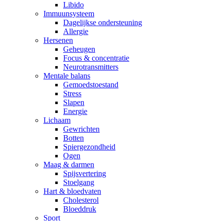
Libido
Immuunsysteem
Dagelijkse ondersteuning
Allergie
Hersenen
Geheugen
Focus & concentratie
Neurotransmitters
Mentale balans
Gemoedstoestand
Stress
Slapen
Energie
Lichaam
Gewrichten
Botten
Spiergezondheid
Ogen
Maag & darmen
Spijsvertering
Stoelgang
Hart & bloedvaten
Cholesterol
Bloeddruk
Sport