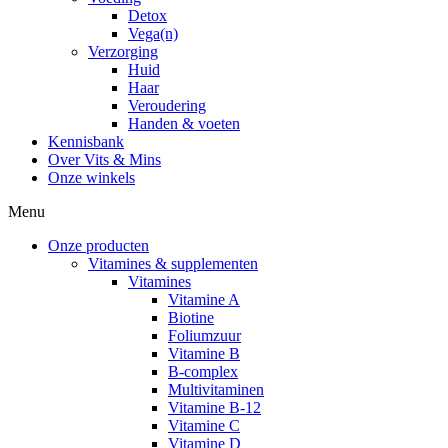
Detox
Vega(n)
Verzorging
Huid
Haar
Veroudering
Handen & voeten
Kennisbank
Over Vits & Mins
Onze winkels
Menu
Onze producten
Vitamines & supplementen
Vitamines
Vitamine A
Biotine
Foliumzuur
Vitamine B
B-complex
Multivitaminen
Vitamine B-12
Vitamine C
Vitamine D