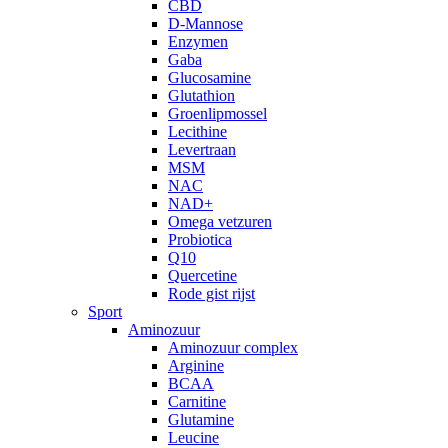
CBD
D-Mannose
Enzymen
Gaba
Glucosamine
Glutathion
Groenlipmossel
Lecithine
Levertraan
MSM
NAC
NAD+
Omega vetzuren
Probiotica
Q10
Quercetine
Rode gist rijst
Sport
Aminozuur
Aminozuur complex
Arginine
BCAA
Carnitine
Glutamine
Leucine