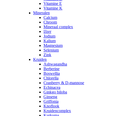
Vitamine E
Vitamine K
Mineralen
Calcium
Chroom
Mineraal complex
IJzer
Jodium
Kalium
Magnesium
Selenium
Zink
Kruiden
Ashwagandha
Berberine
Boswellia
Chlorella
Cranberry & D-mannose
Echinacea
Ginkgo biloba
Ginseng
Griffonia
Knoflook
Kruidencomplex
Kurkuma