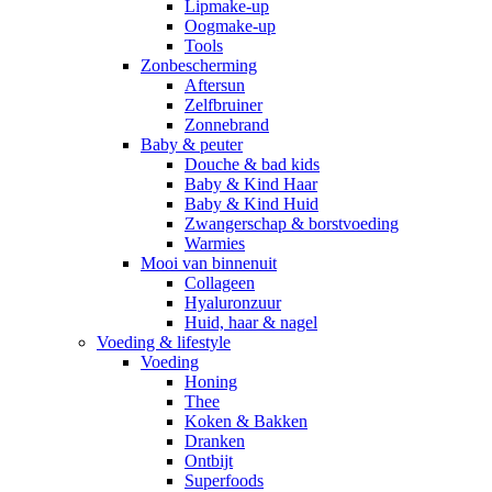
Lipmake-up
Oogmake-up
Tools
Zonbescherming
Aftersun
Zelfbruiner
Zonnebrand
Baby & peuter
Douche & bad kids
Baby & Kind Haar
Baby & Kind Huid
Zwangerschap & borstvoeding
Warmies
Mooi van binnenuit
Collageen
Hyaluronzuur
Huid, haar & nagel
Voeding & lifestyle
Voeding
Honing
Thee
Koken & Bakken
Dranken
Ontbijt
Superfoods