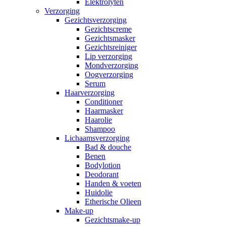
Elektrolyten
Verzorging
Gezichtsverzorging
Gezichtscreme
Gezichtsmasker
Gezichtsreiniger
Lip verzorging
Mondverzorging
Oogverzorging
Serum
Haarverzorging
Conditioner
Haarmasker
Haarolie
Shampoo
Lichaamsverzorging
Bad & douche
Benen
Bodylotion
Deodorant
Handen & voeten
Huidolie
Etherische Olieen
Make-up
Gezichtsmake-up