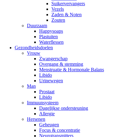
Suikervervangers
Vezels
Zaden & Noten
Zouten
Duurzaam
Happysoaps
Plastuiten
Waterflessen
Gezondheidsdoelen
Vrouw
Zwangerschap
Overgang & stemming
Menstruatie & Hormonale Balans
Libido
Urinewegen
Man
Prostaat
Libido
Immuunsysteem
Dagelijkse ondersteuning
Allergie
Hersenen
Geheugen
Focus & concentratie
Neurotransmitters