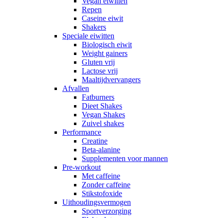
Vegan eiwitten
Repen
Caseine eiwit
Shakers
Speciale eiwitten
Biologisch eiwit
Weight gainers
Gluten vrij
Lactose vrij
Maaltijdvervangers
Afvallen
Fatburners
Dieet Shakes
Vegan Shakes
Zuivel shakes
Performance
Creatine
Beta-alanine
Supplementen voor mannen
Pre-workout
Met caffeine
Zonder caffeine
Stikstofoxide
Uithoudingsvermogen
Sportverzorging