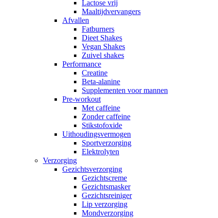
Lactose vrij
Maaltijdvervangers
Afvallen
Fatburners
Dieet Shakes
Vegan Shakes
Zuivel shakes
Performance
Creatine
Beta-alanine
Supplementen voor mannen
Pre-workout
Met caffeine
Zonder caffeine
Stikstofoxide
Uithoudingsvermogen
Sportverzorging
Elektrolyten
Verzorging
Gezichtsverzorging
Gezichtscreme
Gezichtsmasker
Gezichtsreiniger
Lip verzorging
Mondverzorging