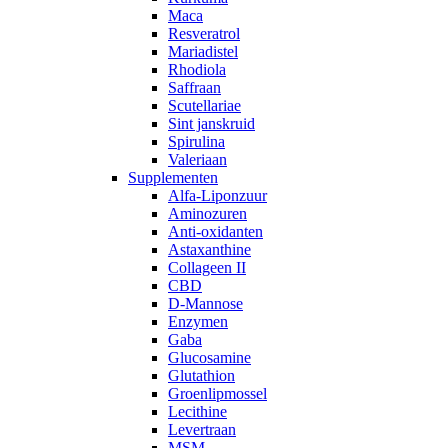
Maca
Resveratrol
Mariadistel
Rhodiola
Saffraan
Scutellariae
Sint janskruid
Spirulina
Valeriaan
Supplementen
Alfa-Liponzuur
Aminozuren
Anti-oxidanten
Astaxanthine
Collageen II
CBD
D-Mannose
Enzymen
Gaba
Glucosamine
Glutathion
Groenlipmossel
Lecithine
Levertraan
MSM