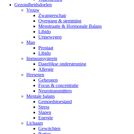
Gezondheidsdoelen
Vrouw
Zwangerschap
Overgang & stemming
Menstruatie & Hormonale Balans
Libido
Urinewegen
Man
Prostaat
Libido
Immuunsysteem
Dagelijkse ondersteuning
Allergie
Hersenen
Geheugen
Focus & concentratie
Neurotransmitters
Mentale balans
Gemoedstoestand
Stress
Slapen
Energie
Lichaam
Gewrichten
Botten