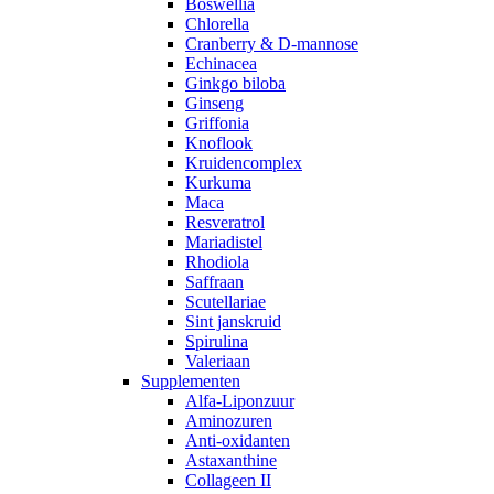
Boswellia
Chlorella
Cranberry & D-mannose
Echinacea
Ginkgo biloba
Ginseng
Griffonia
Knoflook
Kruidencomplex
Kurkuma
Maca
Resveratrol
Mariadistel
Rhodiola
Saffraan
Scutellariae
Sint janskruid
Spirulina
Valeriaan
Supplementen
Alfa-Liponzuur
Aminozuren
Anti-oxidanten
Astaxanthine
Collageen II