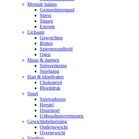
Mentale balans
Gemoedstoestand
Stress
Slapen
Energie
Lichaam
Gewrichten
Botten
Spiergezondheid
Ogen
Maag & darmen
Spijsvertering
Stoelgang
Hart & bloedvaten
Cholesterol
Bloeddruk
Sport
Spieropbouw
Herstel
Duursport
Uithoudingsvermogen
Gewichtsbeheersing
Ondergewicht
Overgewicht
Voeding