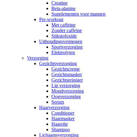
Creatine
Beta-alanine
Supplementen voor mannen
Pre-workout
Met caffeine
Zonder caffeine
Stikstofoxide
Uithoudingsvermogen
Sportverzorging
Elektrolyten
Verzorging
Gezichtsverzorging
Gezichtscreme
Gezichtsmasker
Gezichtsreiniger
Lip verzorging
Mondverzorging
Oogverzorging
Serum
Haarverzorging
Conditioner
Haarmasker
Haarolie
Shampoo
Lichaamsverzorging