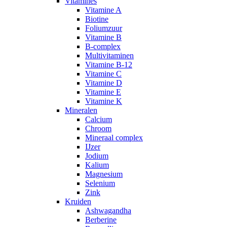
Vitamines
Vitamine A
Biotine
Foliumzuur
Vitamine B
B-complex
Multivitaminen
Vitamine B-12
Vitamine C
Vitamine D
Vitamine E
Vitamine K
Mineralen
Calcium
Chroom
Mineraal complex
IJzer
Jodium
Kalium
Magnesium
Selenium
Zink
Kruiden
Ashwagandha
Berberine