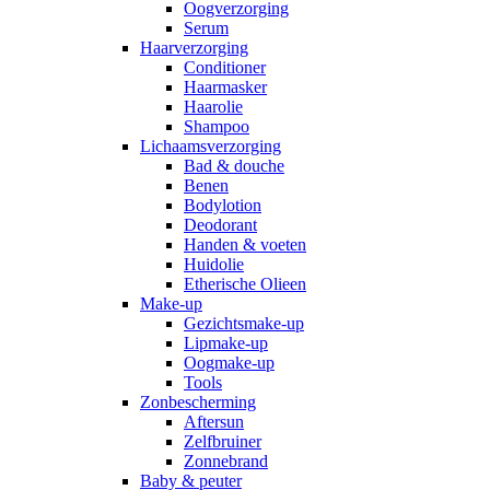
Oogverzorging
Serum
Haarverzorging
Conditioner
Haarmasker
Haarolie
Shampoo
Lichaamsverzorging
Bad & douche
Benen
Bodylotion
Deodorant
Handen & voeten
Huidolie
Etherische Olieen
Make-up
Gezichtsmake-up
Lipmake-up
Oogmake-up
Tools
Zonbescherming
Aftersun
Zelfbruiner
Zonnebrand
Baby & peuter