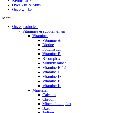
Kennisbank
Over Vits & Mins
Onze winkels
Menu
Onze producten
Vitamines & supplementen
Vitamines
Vitamine A
Biotine
Foliumzuur
Vitamine B
B-complex
Multivitaminen
Vitamine B-12
Vitamine C
Vitamine D
Vitamine E
Vitamine K
Mineralen
Calcium
Chroom
Mineraal complex
IJzer
Jodium