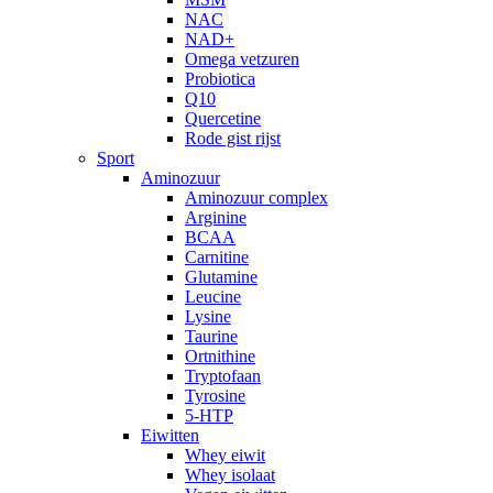
NAC
NAD+
Omega vetzuren
Probiotica
Q10
Quercetine
Rode gist rijst
Sport
Aminozuur
Aminozuur complex
Arginine
BCAA
Carnitine
Glutamine
Leucine
Lysine
Taurine
Ortnithine
Tryptofaan
Tyrosine
5-HTP
Eiwitten
Whey eiwit
Whey isolaat