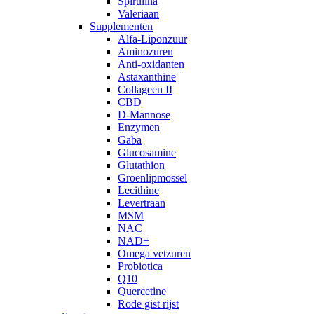
Spirulina
Valeriaan
Supplementen
Alfa-Liponzuur
Aminozuren
Anti-oxidanten
Astaxanthine
Collageen II
CBD
D-Mannose
Enzymen
Gaba
Glucosamine
Glutathion
Groenlipmossel
Lecithine
Levertraan
MSM
NAC
NAD+
Omega vetzuren
Probiotica
Q10
Quercetine
Rode gist rijst