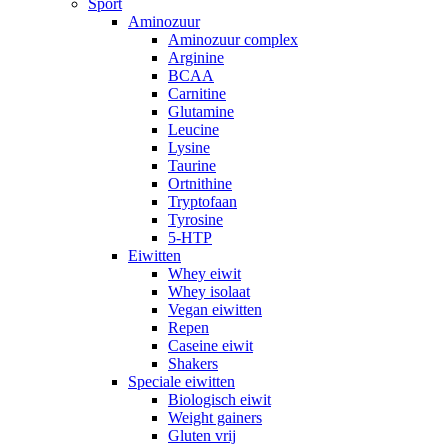
Sport
Aminozuur
Aminozuur complex
Arginine
BCAA
Carnitine
Glutamine
Leucine
Lysine
Taurine
Ortnithine
Tryptofaan
Tyrosine
5-HTP
Eiwitten
Whey eiwit
Whey isolaat
Vegan eiwitten
Repen
Caseine eiwit
Shakers
Speciale eiwitten
Biologisch eiwit
Weight gainers
Gluten vrij