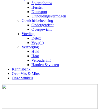
Spieropbouw
Herstel
Duursport
Uithoudingsvermogen
Gewichtsbeheersing
Ondergewicht
Overgewicht
Voeding
Detox
Vega(n)
Verzorging
Huid
Haar
Veroudering
Handen & voeten
Kennisbank
Over Vits & Mins
Onze winkels