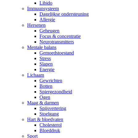
Libido
Immuunsysteem
Dagelijkse ondersteuning
Allergie
Hersenen
Geheugen
Focus & concentratie
Neurotransmitters
Mentale balans
Gemoedstoestand
Stress
Slapen
Energie
Lichaam
Gewrichten
Botten
Spiergezondheid
Ogen
Maag & darmen
Spijsvertering
Stoelgang
Hart & bloedvaten
Cholesterol
Bloeddruk
Sport