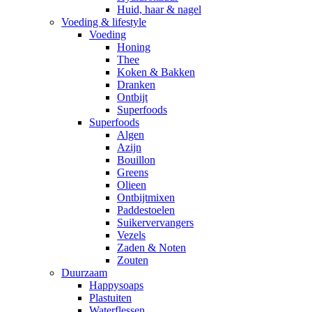
Huid, haar & nagel
Voeding & lifestyle
Voeding
Honing
Thee
Koken & Bakken
Dranken
Ontbijt
Superfoods
Superfoods
Algen
Azijn
Bouillon
Greens
Olieen
Ontbijtmixen
Paddestoelen
Suikervervangers
Vezels
Zaden & Noten
Zouten
Duurzaam
Happysoaps
Plastuiten
Waterflessen