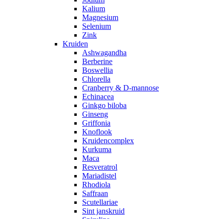
Kalium
Magnesium
Selenium
Zink
Kruiden
Ashwagandha
Berberine
Boswellia
Chlorella
Cranberry & D-mannose
Echinacea
Ginkgo biloba
Ginseng
Griffonia
Knoflook
Kruidencomplex
Kurkuma
Maca
Resveratrol
Mariadistel
Rhodiola
Saffraan
Scutellariae
Sint janskruid