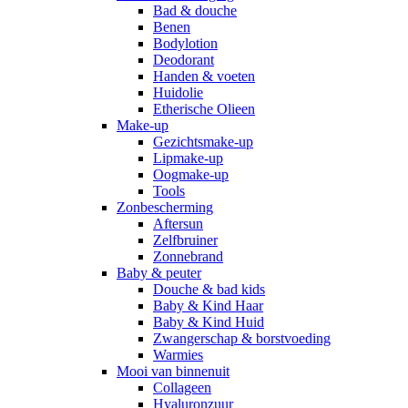
Bad & douche
Benen
Bodylotion
Deodorant
Handen & voeten
Huidolie
Etherische Olieen
Make-up
Gezichtsmake-up
Lipmake-up
Oogmake-up
Tools
Zonbescherming
Aftersun
Zelfbruiner
Zonnebrand
Baby & peuter
Douche & bad kids
Baby & Kind Haar
Baby & Kind Huid
Zwangerschap & borstvoeding
Warmies
Mooi van binnenuit
Collageen
Hyaluronzuur