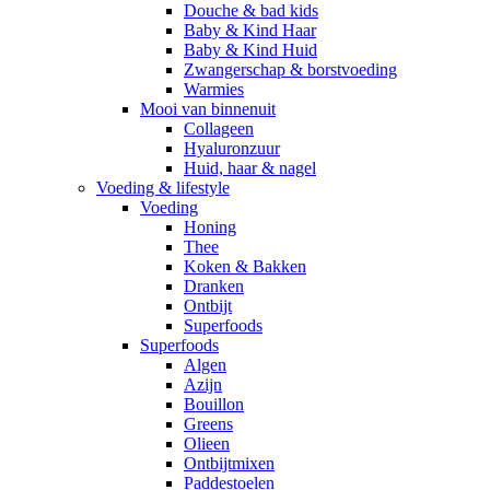
Douche & bad kids
Baby & Kind Haar
Baby & Kind Huid
Zwangerschap & borstvoeding
Warmies
Mooi van binnenuit
Collageen
Hyaluronzuur
Huid, haar & nagel
Voeding & lifestyle
Voeding
Honing
Thee
Koken & Bakken
Dranken
Ontbijt
Superfoods
Superfoods
Algen
Azijn
Bouillon
Greens
Olieen
Ontbijtmixen
Paddestoelen