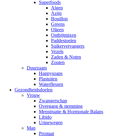
Superfoods
Algen
Azijn
Bouillon
Greens
Olieen
Ontbijtmixen
Paddestoelen
Suikervervangers
Vezels
Zaden & Noten
Zouten
Duurzaam
Happysoaps
Plastuiten
Waterflessen
Gezondheidsdoelen
Vrouw
Zwangerschap
Overgang & stemming
Menstruatie & Hormonale Balans
Libido
Urinewegen
Man
Prostaat