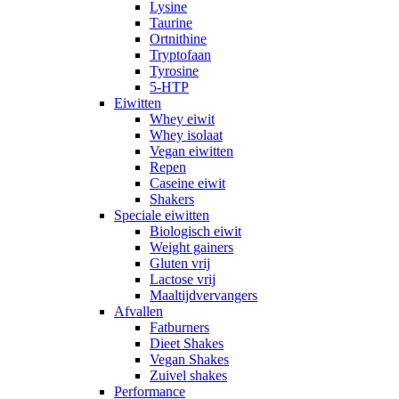
Lysine
Taurine
Ortnithine
Tryptofaan
Tyrosine
5-HTP
Eiwitten
Whey eiwit
Whey isolaat
Vegan eiwitten
Repen
Caseine eiwit
Shakers
Speciale eiwitten
Biologisch eiwit
Weight gainers
Gluten vrij
Lactose vrij
Maaltijdvervangers
Afvallen
Fatburners
Dieet Shakes
Vegan Shakes
Zuivel shakes
Performance