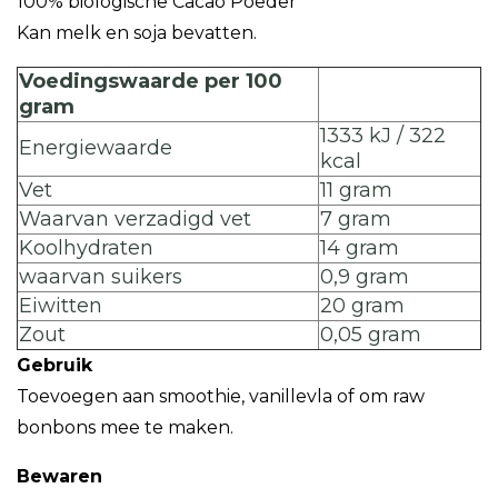
100% biologische Cacao Poeder
Kan melk en soja bevatten.
Voedingswaarde per 100
gram
1333 kJ / 322
Energiewaarde
kcal
Vet
11 gram
Waarvan verzadigd vet
7 gram
Koolhydraten
14 gram
waarvan suikers
0,9 gram
Eiwitten
20 gram
Zout
0,05 gram
Gebruik
Toevoegen aan smoothie, vanillevla of om raw
bonbons mee te maken.
Bewaren