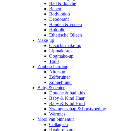
Bad & douche
Benen
Bodylotion
Deodorant
Handen & voeten
Huidolie
Etherische Olieen
Make-up
Gezichtsmake-up
Lipmake-up
Oogmake-up
Tools
Zonbescherming
Aftersun
Zelfbruiner
Zonnebrand
Baby & peuter
Douche & bad kids
Baby & Kind Haar
Baby & Kind Huid
Zwangerschap & borstvoeding
Warmies
Mooi van binnenuit
Collageen
Hyaluronzuur