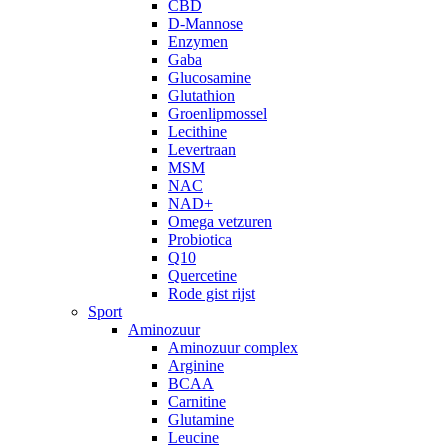
CBD
D-Mannose
Enzymen
Gaba
Glucosamine
Glutathion
Groenlipmossel
Lecithine
Levertraan
MSM
NAC
NAD+
Omega vetzuren
Probiotica
Q10
Quercetine
Rode gist rijst
Sport
Aminozuur
Aminozuur complex
Arginine
BCAA
Carnitine
Glutamine
Leucine