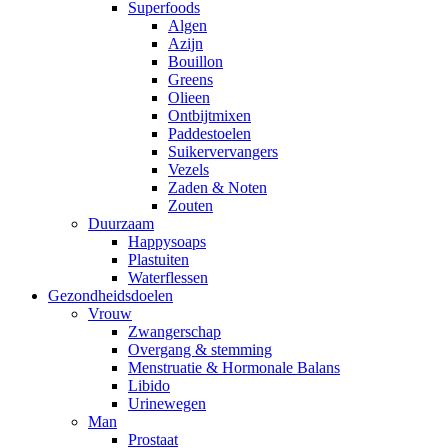
Superfoods
Algen
Azijn
Bouillon
Greens
Olieen
Ontbijtmixen
Paddestoelen
Suikervervangers
Vezels
Zaden & Noten
Zouten
Duurzaam
Happysoaps
Plastuiten
Waterflessen
Gezondheidsdoelen
Vrouw
Zwangerschap
Overgang & stemming
Menstruatie & Hormonale Balans
Libido
Urinewegen
Man
Prostaat