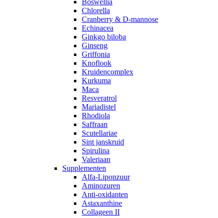
Boswellia
Chlorella
Cranberry & D-mannose
Echinacea
Ginkgo biloba
Ginseng
Griffonia
Knoflook
Kruidencomplex
Kurkuma
Maca
Resveratrol
Mariadistel
Rhodiola
Saffraan
Scutellariae
Sint janskruid
Spirulina
Valeriaan
Supplementen
Alfa-Liponzuur
Aminozuren
Anti-oxidanten
Astaxanthine
Collageen II