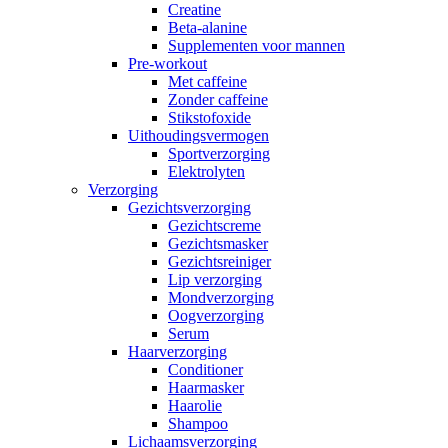
Creatine
Beta-alanine
Supplementen voor mannen
Pre-workout
Met caffeine
Zonder caffeine
Stikstofoxide
Uithoudingsvermogen
Sportverzorging
Elektrolyten
Verzorging
Gezichtsverzorging
Gezichtscreme
Gezichtsmasker
Gezichtsreiniger
Lip verzorging
Mondverzorging
Oogverzorging
Serum
Haarverzorging
Conditioner
Haarmasker
Haarolie
Shampoo
Lichaamsverzorging