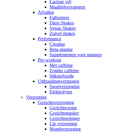
Lactose vrij
Maaltijdvervangers
Afvallen
Fatburners
Dieet Shakes
Vegan Shakes
Zuivel shakes
Performance
Creatine
Beta-alanine
Supplementen voor mannen
Pre-workout
Met caffeine
Zonder caffeine
Stikstofoxide
Uithoudingsvermogen
Sportverzorging
Elektrolyten
Verzorging
Gezichtsverzorging
Gezichtscreme
Gezichtsmasker
Gezichtsreiniger
Lip verzorging
Mondverzorging