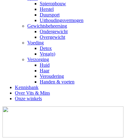
Spieropbouw
Herstel
Duursport
Uithoudingsvermogen
Gewichtsbeheersing
Ondergewicht
Overgewicht
Voeding
Detox
Vega(n)
Verzorging
Huid
Haar
Veroudering
Handen & voeten
Kennisbank
Over Vits & Mins
Onze winkels