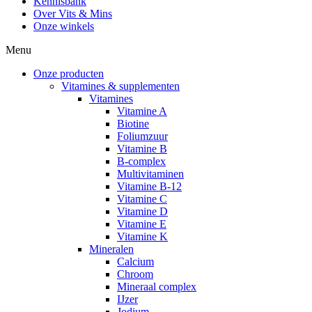
Kennisbank
Over Vits & Mins
Onze winkels
Menu
Onze producten
Vitamines & supplementen
Vitamines
Vitamine A
Biotine
Foliumzuur
Vitamine B
B-complex
Multivitaminen
Vitamine B-12
Vitamine C
Vitamine D
Vitamine E
Vitamine K
Mineralen
Calcium
Chroom
Mineraal complex
IJzer
Jodium