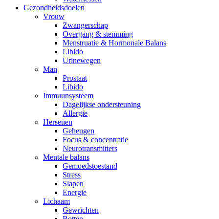
Gezondheidsdoelen
Vrouw
Zwangerschap
Overgang & stemming
Menstruatie & Hormonale Balans
Libido
Urinewegen
Man
Prostaat
Libido
Immuunsysteem
Dagelijkse ondersteuning
Allergie
Hersenen
Geheugen
Focus & concentratie
Neurotransmitters
Mentale balans
Gemoedstoestand
Stress
Slapen
Energie
Lichaam
Gewrichten
Botten