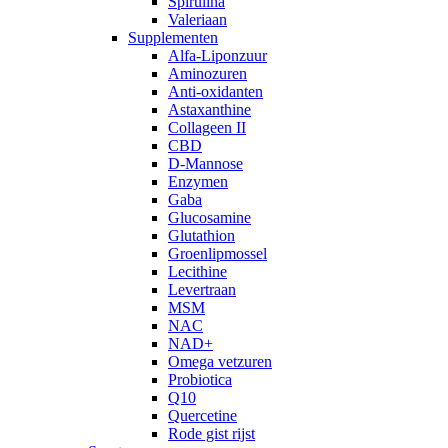
Spirulina
Valeriaan
Supplementen
Alfa-Liponzuur
Aminozuren
Anti-oxidanten
Astaxanthine
Collageen II
CBD
D-Mannose
Enzymen
Gaba
Glucosamine
Glutathion
Groenlipmossel
Lecithine
Levertraan
MSM
NAC
NAD+
Omega vetzuren
Probiotica
Q10
Quercetine
Rode gist rijst