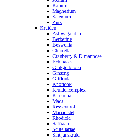
Kalium
Magnesium
Selenium
Zink
Kruiden
Ashwagandha
Berberine
Boswellia
Chlorella
Cranberry & D-mannose
Echinacea
Ginkgo biloba
Ginseng
Griffonia
Knoflook
Kruidencomplex
Kurkuma
Maca
Resveratrol
Mariadistel
Rhodiola
Saffraan
Scutellariae
Sint janskruid