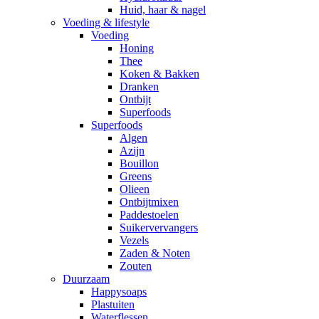
Huid, haar & nagel
Voeding & lifestyle
Voeding
Honing
Thee
Koken & Bakken
Dranken
Ontbijt
Superfoods
Superfoods
Algen
Azijn
Bouillon
Greens
Olieen
Ontbijtmixen
Paddestoelen
Suikervervangers
Vezels
Zaden & Noten
Zouten
Duurzaam
Happysoaps
Plastuiten
Waterflessen