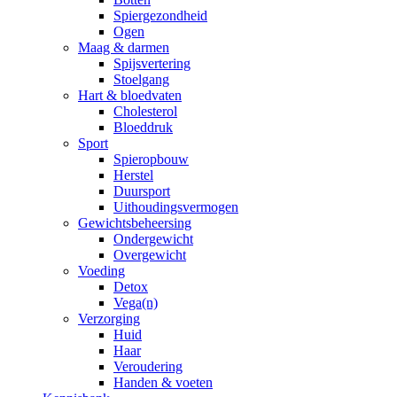
Spiergezondheid
Ogen
Maag & darmen
Spijsvertering
Stoelgang
Hart & bloedvaten
Cholesterol
Bloeddruk
Sport
Spieropbouw
Herstel
Duursport
Uithoudingsvermogen
Gewichtsbeheersing
Ondergewicht
Overgewicht
Voeding
Detox
Vega(n)
Verzorging
Huid
Haar
Veroudering
Handen & voeten