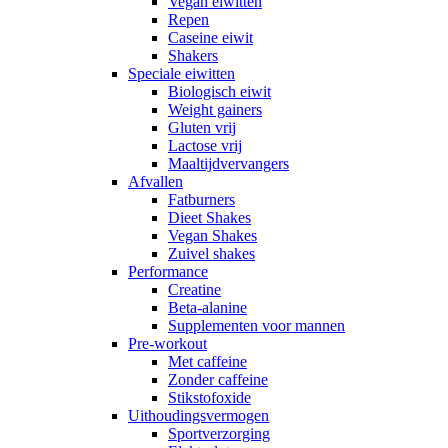
Vegan eiwitten
Repen
Caseine eiwit
Shakers
Speciale eiwitten
Biologisch eiwit
Weight gainers
Gluten vrij
Lactose vrij
Maaltijdvervangers
Afvallen
Fatburners
Dieet Shakes
Vegan Shakes
Zuivel shakes
Performance
Creatine
Beta-alanine
Supplementen voor mannen
Pre-workout
Met caffeine
Zonder caffeine
Stikstofoxide
Uithoudingsvermogen
Sportverzorging