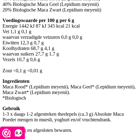
40% Biologische Maca Geel (Lepidium meyenii)
20% Biologische Maca Zwart (Lepidium meyenii)
Voedingswaarde per 100 g per 6 g
Energie 1442 kJ 87 kJ 345 kcal 21 kcal
Vet 1,1 g 0,1 g
waarvan verzadigde vetzuren 0,0 g 0,0 g
Eiwitten 12,3 g 0,7 g
Koolhydraten 68,7 g 4,1 g
waarvan suikers 27,7 g 1,7 g
Vezels 10,7 g 0,6 g
Zout <0,1 g <0,01 g
Ingredienten
Maca Rood* (Lepidium meyenii), Maca Geel* (Lepidium meyenii),
Maca Zwart* (Lepidium meyenii).
*Biologisch
Gebruik
1-3 x daags 1-2 afgestreken theelepels (ca.3 g) Absolute Maca
Poeder mengen in muesli, yoghurt en/of vruchtendrank.
Koel, droog en afgesloten bewaren.
9,4