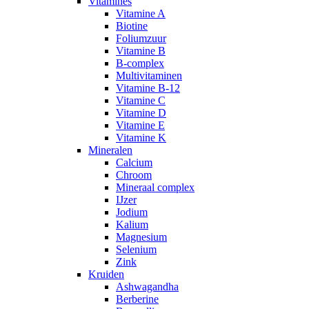
Vitamines
Vitamine A
Biotine
Foliumzuur
Vitamine B
B-complex
Multivitaminen
Vitamine B-12
Vitamine C
Vitamine D
Vitamine E
Vitamine K
Mineralen
Calcium
Chroom
Mineraal complex
IJzer
Jodium
Kalium
Magnesium
Selenium
Zink
Kruiden
Ashwagandha
Berberine