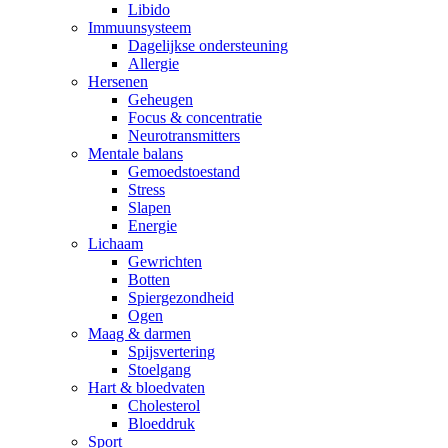
Libido
Immuunsysteem
Dagelijkse ondersteuning
Allergie
Hersenen
Geheugen
Focus & concentratie
Neurotransmitters
Mentale balans
Gemoedstoestand
Stress
Slapen
Energie
Lichaam
Gewrichten
Botten
Spiergezondheid
Ogen
Maag & darmen
Spijsvertering
Stoelgang
Hart & bloedvaten
Cholesterol
Bloeddruk
Sport