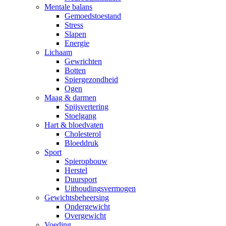
Mentale balans
Gemoedstoestand
Stress
Slapen
Energie
Lichaam
Gewrichten
Botten
Spiergezondheid
Ogen
Maag & darmen
Spijsvertering
Stoelgang
Hart & bloedvaten
Cholesterol
Bloeddruk
Sport
Spieropbouw
Herstel
Duursport
Uithoudingsvermogen
Gewichtsbeheersing
Ondergewicht
Overgewicht
Voeding