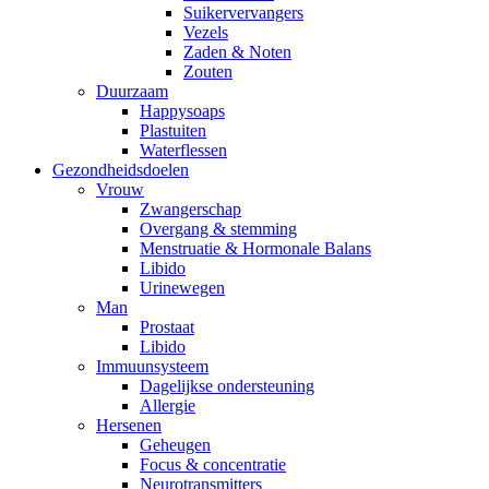
Suikervervangers
Vezels
Zaden & Noten
Zouten
Duurzaam
Happysoaps
Plastuiten
Waterflessen
Gezondheidsdoelen
Vrouw
Zwangerschap
Overgang & stemming
Menstruatie & Hormonale Balans
Libido
Urinewegen
Man
Prostaat
Libido
Immuunsysteem
Dagelijkse ondersteuning
Allergie
Hersenen
Geheugen
Focus & concentratie
Neurotransmitters