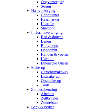
Oogverzorging
Serum
Haarverzorging
Conditioner
Haarmasker
Haarolie
Shampoo
Lichaamsverzorging
Bad & douche
Benen
Bodylotion
Deodorant
Handen & voeten
Huidolie
Etherische Olieen
Make-up
Gezichtsmake-up
Lipmake-up
Oogmake-up
Tools
Zonbescherming
Aftersun
Zelfbruiner
Zonnebrand
Baby & peuter