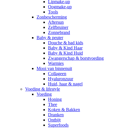
Lipmake-up
Oogmake-up
Tools
Zonbescherming
Aftersun
Zelfbruiner
Zonnebrand
Baby & peuter
Douche & bad kids
Baby & Kind Haar
Baby & Kind Huid
Zwangerschap & borstvoeding
Warmies
Mooi van binnenuit
Collageen
Hyaluronzuur
Huid, haar & nagel
Voeding & lifestyle
Voeding
Honing
Thee
Koken & Bakken
Dranken
Ontbijt
Superfoods