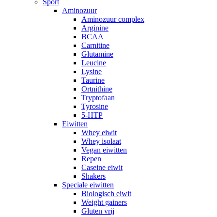
Sport
Aminozuur
Aminozuur complex
Arginine
BCAA
Carnitine
Glutamine
Leucine
Lysine
Taurine
Ortnithine
Tryptofaan
Tyrosine
5-HTP
Eiwitten
Whey eiwit
Whey isolaat
Vegan eiwitten
Repen
Caseine eiwit
Shakers
Speciale eiwitten
Biologisch eiwit
Weight gainers
Gluten vrij