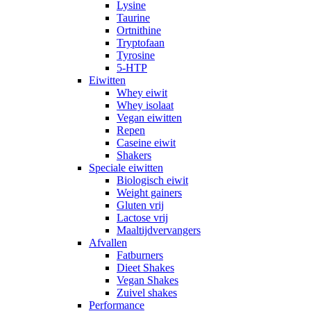
Lysine
Taurine
Ortnithine
Tryptofaan
Tyrosine
5-HTP
Eiwitten
Whey eiwit
Whey isolaat
Vegan eiwitten
Repen
Caseine eiwit
Shakers
Speciale eiwitten
Biologisch eiwit
Weight gainers
Gluten vrij
Lactose vrij
Maaltijdvervangers
Afvallen
Fatburners
Dieet Shakes
Vegan Shakes
Zuivel shakes
Performance