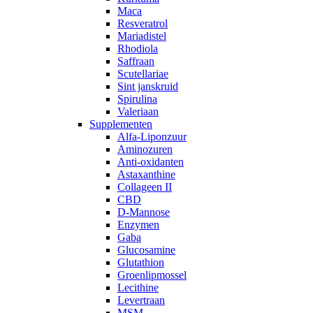
Maca
Resveratrol
Mariadistel
Rhodiola
Saffraan
Scutellariae
Sint janskruid
Spirulina
Valeriaan
Supplementen
Alfa-Liponzuur
Aminozuren
Anti-oxidanten
Astaxanthine
Collageen II
CBD
D-Mannose
Enzymen
Gaba
Glucosamine
Glutathion
Groenlipmossel
Lecithine
Levertraan
MSM