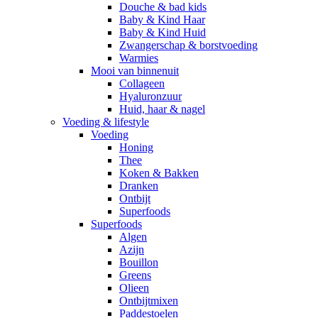
Douche & bad kids
Baby & Kind Haar
Baby & Kind Huid
Zwangerschap & borstvoeding
Warmies
Mooi van binnenuit
Collageen
Hyaluronzuur
Huid, haar & nagel
Voeding & lifestyle
Voeding
Honing
Thee
Koken & Bakken
Dranken
Ontbijt
Superfoods
Superfoods
Algen
Azijn
Bouillon
Greens
Olieen
Ontbijtmixen
Paddestoelen