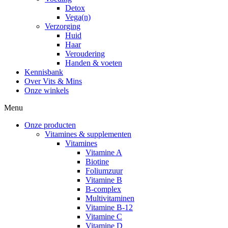
Detox
Vega(n)
Verzorging
Huid
Haar
Veroudering
Handen & voeten
Kennisbank
Over Vits & Mins
Onze winkels
Menu
Onze producten
Vitamines & supplementen
Vitamines
Vitamine A
Biotine
Foliumzuur
Vitamine B
B-complex
Multivitaminen
Vitamine B-12
Vitamine C
Vitamine D