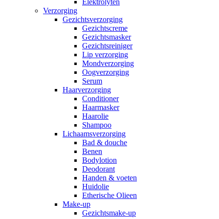
Elektrolyten
Verzorging
Gezichtsverzorging
Gezichtscreme
Gezichtsmasker
Gezichtsreiniger
Lip verzorging
Mondverzorging
Oogverzorging
Serum
Haarverzorging
Conditioner
Haarmasker
Haarolie
Shampoo
Lichaamsverzorging
Bad & douche
Benen
Bodylotion
Deodorant
Handen & voeten
Huidolie
Etherische Olieen
Make-up
Gezichtsmake-up