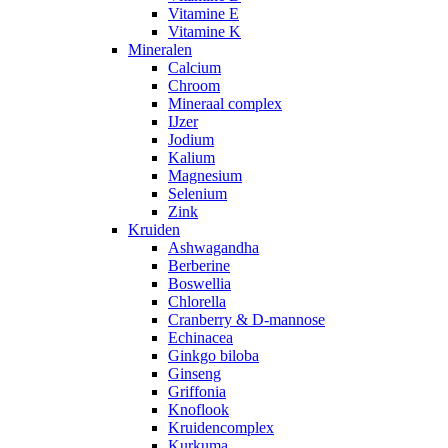
Vitamine E
Vitamine K
Mineralen
Calcium
Chroom
Mineraal complex
IJzer
Jodium
Kalium
Magnesium
Selenium
Zink
Kruiden
Ashwagandha
Berberine
Boswellia
Chlorella
Cranberry & D-mannose
Echinacea
Ginkgo biloba
Ginseng
Griffonia
Knoflook
Kruidencomplex
Kurkuma