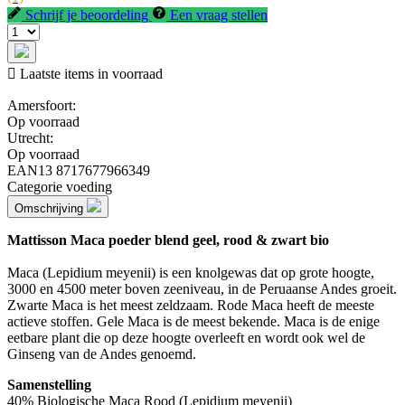
Schrijf je beoordeling
Een vraag stellen

Laatste items in voorraad
Amersfoort:
Op voorraad
Utrecht:
Op voorraad
EAN13
8717677966349
Categorie
voeding
Omschrijving
Mattisson Maca poeder blend geel, rood & zwart bio
Maca (Lepidium meyenii) is een knolgewas dat op grote hoogte,
3000 en 4500 meter boven zeeniveau, in de Peruaanse Andes groeit.
Zwarte Maca is het meest zeldzaam. Rode Maca heeft de meeste
actieve stoffen. Gele Maca is de meest bekende. Maca is de enige
eetbare plant die op deze hoogte overleeft en wordt ook wel de
Ginseng van de Andes genoemd.
Samenstelling
40% Biologische Maca Rood (Lepidium meyenii)