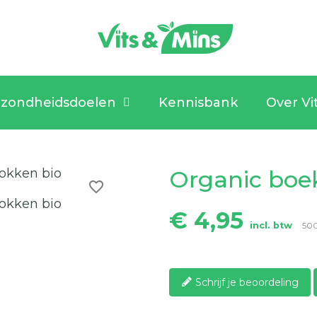
zondheidsdoelen
Kennisbank
Over Vi
Organic boe
favorite_border
€ 4,95
incl. btw
50
Schrijf je beoordeling