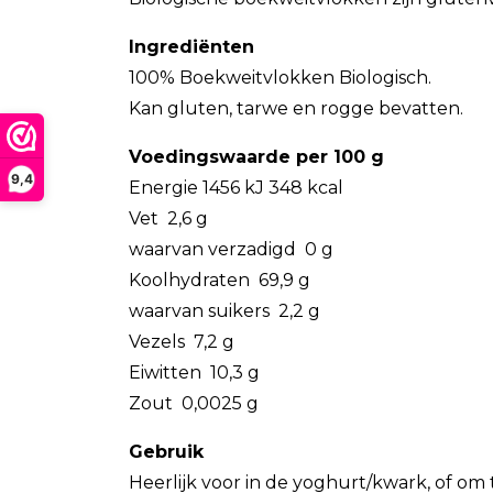
Ingrediënten
100% Boekweitvlokken Biologisch.
Kan gluten, tarwe en rogge bevatten.
Voedingswaarde per 100 g
9,4
Energie 1456 kJ 348 kcal
Vet 2,6 g
waarvan verzadigd 0 g
Koolhydraten 69,9 g
waarvan suikers 2,2 g
Vezels 7,2 g
Eiwitten 10,3 g
Zout 0,0025 g
Gebruik
Heerlijk voor in de yoghurt/kwark, of om