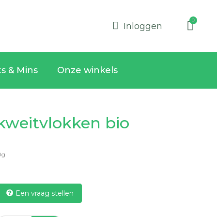
Inloggen
ts & Mins
Onze winkels
kweitvlokken bio
0g
Een vraag stellen