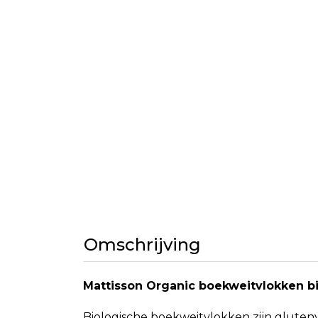
Omschrijving
Mattisson Organic boekweitvlokken b
Biologische boekweitvlokken zijn glutenvr