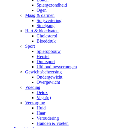
Spiergezondheid
Ogen
Maag & darmen
Spijsvertering
Stoelgang
Hart & bloedvaten
Cholesterol
Bloeddruk
Sport
Spieropbouw
Herstel
Duursport
Uithoudingsvermogen
Gewichtsbeheersing
Ondergewicht
Overgewicht
Voeding
Detox
Vega(n)
Verzorging
Huid
Haar
Veroudering
Handen & voeten