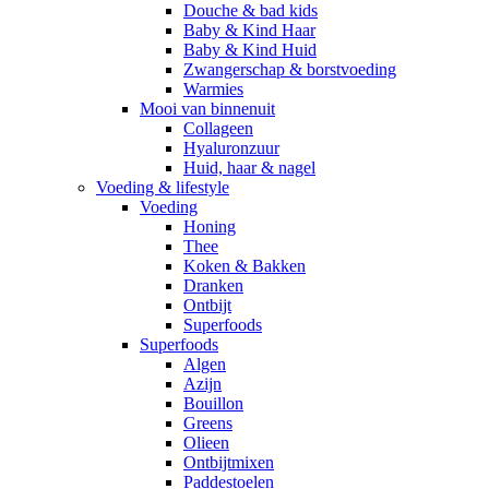
Douche & bad kids
Baby & Kind Haar
Baby & Kind Huid
Zwangerschap & borstvoeding
Warmies
Mooi van binnenuit
Collageen
Hyaluronzuur
Huid, haar & nagel
Voeding & lifestyle
Voeding
Honing
Thee
Koken & Bakken
Dranken
Ontbijt
Superfoods
Superfoods
Algen
Azijn
Bouillon
Greens
Olieen
Ontbijtmixen
Paddestoelen