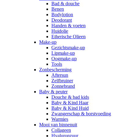
Bad & douche
Benen
Bodylotion
Deodorant
Handen & voeten
Huidolie
Etherische Olieen
Make-up
Gezichtsmake-up
Lipmake-up
Oogmake-up
Tools
Zonbescherming
Aftersun
Zelfbruiner
Zonnebrand
Baby & peuter
Douche & bad kids
Baby & Kind Haar
Baby & Kind Huid
Zwangerschap & borstvoeding
Warmies
Mooi van binnenuit
Collageen
Hyaluronzuur