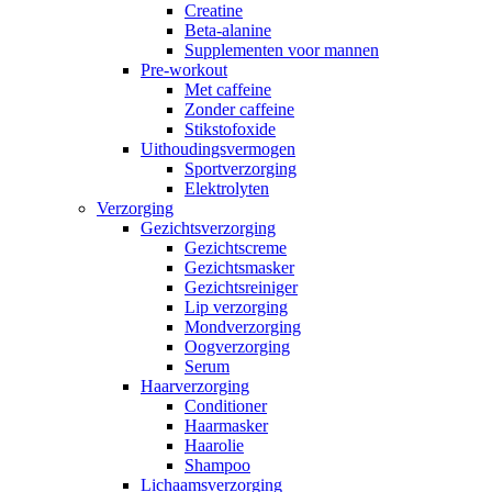
Creatine
Beta-alanine
Supplementen voor mannen
Pre-workout
Met caffeine
Zonder caffeine
Stikstofoxide
Uithoudingsvermogen
Sportverzorging
Elektrolyten
Verzorging
Gezichtsverzorging
Gezichtscreme
Gezichtsmasker
Gezichtsreiniger
Lip verzorging
Mondverzorging
Oogverzorging
Serum
Haarverzorging
Conditioner
Haarmasker
Haarolie
Shampoo
Lichaamsverzorging