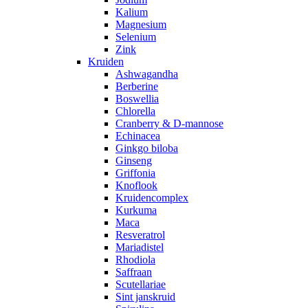
Kalium
Magnesium
Selenium
Zink
Kruiden
Ashwagandha
Berberine
Boswellia
Chlorella
Cranberry & D-mannose
Echinacea
Ginkgo biloba
Ginseng
Griffonia
Knoflook
Kruidencomplex
Kurkuma
Maca
Resveratrol
Mariadistel
Rhodiola
Saffraan
Scutellariae
Sint janskruid