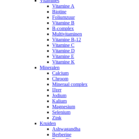
Vitamines
Vitamine A
Biotine
Foliumzuur
Vitamine B
B-complex
Multivitaminen
Vitamine B-12
Vitamine C
Vitamine D
Vitamine E
Vitamine K
Mineralen
Calcium
Chroom
Mineraal complex
IJzer
Jodium
Kalium
Magnesium
Selenium
Zink
Kruiden
Ashwagandha
Berberine