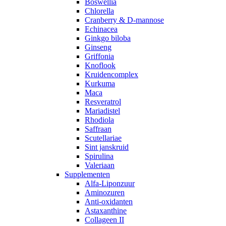
Boswellia
Chlorella
Cranberry & D-mannose
Echinacea
Ginkgo biloba
Ginseng
Griffonia
Knoflook
Kruidencomplex
Kurkuma
Maca
Resveratrol
Mariadistel
Rhodiola
Saffraan
Scutellariae
Sint janskruid
Spirulina
Valeriaan
Supplementen
Alfa-Liponzuur
Aminozuren
Anti-oxidanten
Astaxanthine
Collageen II