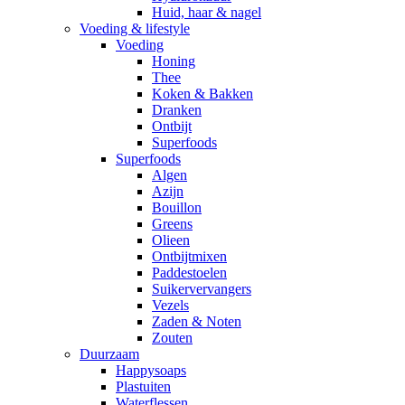
Huid, haar & nagel
Voeding & lifestyle
Voeding
Honing
Thee
Koken & Bakken
Dranken
Ontbijt
Superfoods
Superfoods
Algen
Azijn
Bouillon
Greens
Olieen
Ontbijtmixen
Paddestoelen
Suikervervangers
Vezels
Zaden & Noten
Zouten
Duurzaam
Happysoaps
Plastuiten
Waterflessen