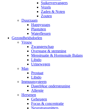
Suikervervangers
Vezels
Zaden & Noten
Zouten
Duurzaam
Happysoaps
Plastuiten
Waterflessen
Gezondheidsdoelen
Vrouw
Zwangerschap
Overgang & stemming
Menstruatie & Hormonale Balans
Libido
Urinewegen
Man
Prostaat
Libido
Immuunsysteem
Dagelijkse ondersteuning
Allergie
Hersenen
Geheugen
Focus & concentratie
Neurotransmitters