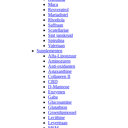
Maca
Resveratrol
Mariadistel
Rhodiola
Saffraan
Scutellariae
Sint janskruid
Spirulina
Valeriaan
Supplementen
Alfa-Liponzuur
Aminozuren
Anti-oxidanten
Astaxanthine
Collageen II
CBD
D-Mannose
Enzymen
Gaba
Glucosamine
Glutathion
Groenlipmossel
Lecithine
Levertraan
MSM