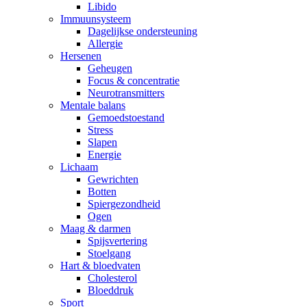
Libido
Immuunsysteem
Dagelijkse ondersteuning
Allergie
Hersenen
Geheugen
Focus & concentratie
Neurotransmitters
Mentale balans
Gemoedstoestand
Stress
Slapen
Energie
Lichaam
Gewrichten
Botten
Spiergezondheid
Ogen
Maag & darmen
Spijsvertering
Stoelgang
Hart & bloedvaten
Cholesterol
Bloeddruk
Sport