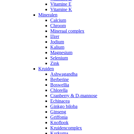
Vitamine E
Vitamine K
Mineralen
Calcium
Chroom
Mineraal complex
IJzer
Jodium
Kalium
Magnesium
Selenium
Zink
Kruiden
Ashwagandha
Berberine
Boswellia
Chlorella
Cranberry & D-mannose
Echinacea
Ginkgo biloba
Ginseng
Griffonia
Knoflook
Kruidencomplex
Kurkuma