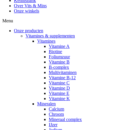
Kennisbank
Over Vits & Mins
Onze winkels
Menu
Onze producten
Vitamines & supplementen
Vitamines
Vitamine A
Biotine
Foliumzuur
Vitamine B
B-complex
Multivitaminen
Vitamine B-12
Vitamine C
Vitamine D
Vitamine E
Vitamine K
Mineralen
Calcium
Chroom
Mineraal complex
IJzer
Jodium