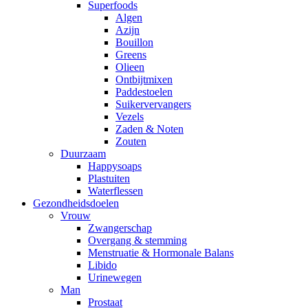
Superfoods
Algen
Azijn
Bouillon
Greens
Olieen
Ontbijtmixen
Paddestoelen
Suikervervangers
Vezels
Zaden & Noten
Zouten
Duurzaam
Happysoaps
Plastuiten
Waterflessen
Gezondheidsdoelen
Vrouw
Zwangerschap
Overgang & stemming
Menstruatie & Hormonale Balans
Libido
Urinewegen
Man
Prostaat