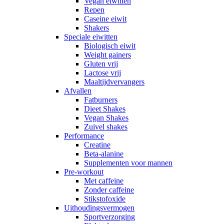
Vegan eiwitten
Repen
Caseine eiwit
Shakers
Speciale eiwitten
Biologisch eiwit
Weight gainers
Gluten vrij
Lactose vrij
Maaltijdvervangers
Afvallen
Fatburners
Dieet Shakes
Vegan Shakes
Zuivel shakes
Performance
Creatine
Beta-alanine
Supplementen voor mannen
Pre-workout
Met caffeine
Zonder caffeine
Stikstofoxide
Uithoudingsvermogen
Sportverzorging