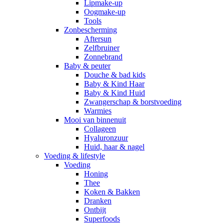
Lipmake-up
Oogmake-up
Tools
Zonbescherming
Aftersun
Zelfbruiner
Zonnebrand
Baby & peuter
Douche & bad kids
Baby & Kind Haar
Baby & Kind Huid
Zwangerschap & borstvoeding
Warmies
Mooi van binnenuit
Collageen
Hyaluronzuur
Huid, haar & nagel
Voeding & lifestyle
Voeding
Honing
Thee
Koken & Bakken
Dranken
Ontbijt
Superfoods