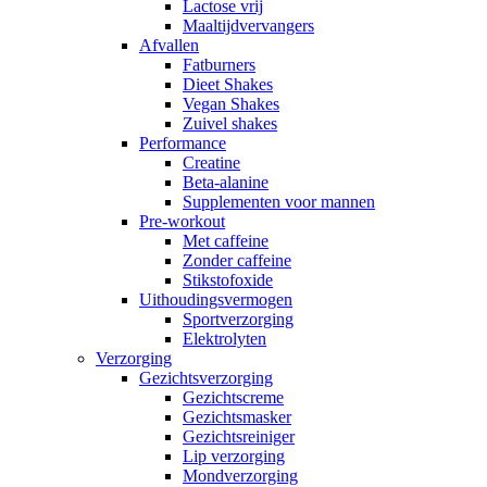
Lactose vrij
Maaltijdvervangers
Afvallen
Fatburners
Dieet Shakes
Vegan Shakes
Zuivel shakes
Performance
Creatine
Beta-alanine
Supplementen voor mannen
Pre-workout
Met caffeine
Zonder caffeine
Stikstofoxide
Uithoudingsvermogen
Sportverzorging
Elektrolyten
Verzorging
Gezichtsverzorging
Gezichtscreme
Gezichtsmasker
Gezichtsreiniger
Lip verzorging
Mondverzorging