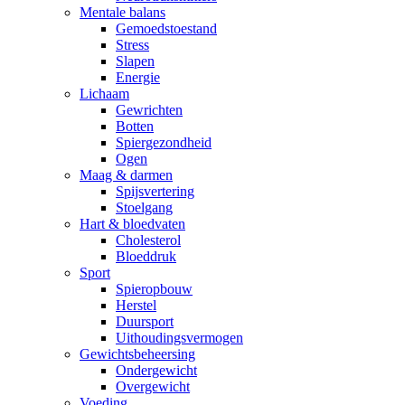
Mentale balans
Gemoedstoestand
Stress
Slapen
Energie
Lichaam
Gewrichten
Botten
Spiergezondheid
Ogen
Maag & darmen
Spijsvertering
Stoelgang
Hart & bloedvaten
Cholesterol
Bloeddruk
Sport
Spieropbouw
Herstel
Duursport
Uithoudingsvermogen
Gewichtsbeheersing
Ondergewicht
Overgewicht
Voeding