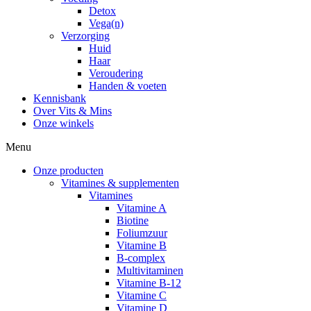
Detox
Vega(n)
Verzorging
Huid
Haar
Veroudering
Handen & voeten
Kennisbank
Over Vits & Mins
Onze winkels
Menu
Onze producten
Vitamines & supplementen
Vitamines
Vitamine A
Biotine
Foliumzuur
Vitamine B
B-complex
Multivitaminen
Vitamine B-12
Vitamine C
Vitamine D