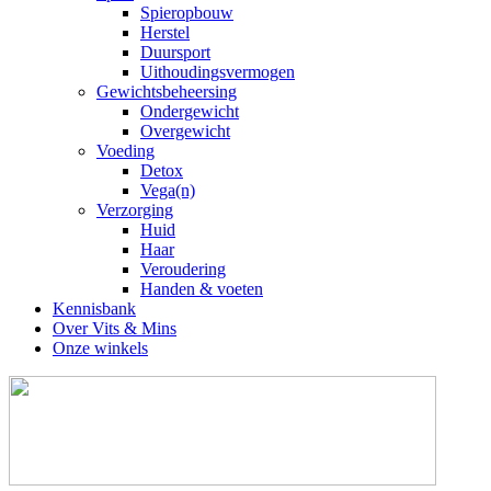
Spieropbouw
Herstel
Duursport
Uithoudingsvermogen
Gewichtsbeheersing
Ondergewicht
Overgewicht
Voeding
Detox
Vega(n)
Verzorging
Huid
Haar
Veroudering
Handen & voeten
Kennisbank
Over Vits & Mins
Onze winkels