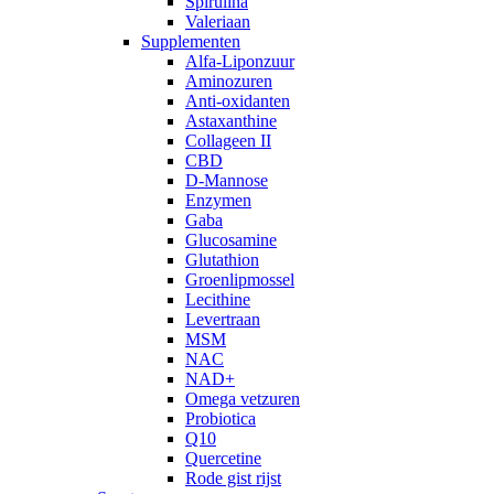
Spirulina
Valeriaan
Supplementen
Alfa-Liponzuur
Aminozuren
Anti-oxidanten
Astaxanthine
Collageen II
CBD
D-Mannose
Enzymen
Gaba
Glucosamine
Glutathion
Groenlipmossel
Lecithine
Levertraan
MSM
NAC
NAD+
Omega vetzuren
Probiotica
Q10
Quercetine
Rode gist rijst