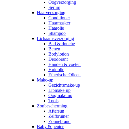
Oogverzorging
Serum
Haarverzorging
Conditioner
Haarmasker
Haarolie
Shampoo
Lichaamsverzorging
Bad & douche
Benen
Bodylotion
Deodorant
Handen & voeten
Huidolie
Etherische Olieen
Make-up
Gezichtsmake-up
Lipmake-up
Oogmake-up
Tools
Zonbescherming
Aftersun
Zelfbruiner
Zonnebrand
Baby & peuter