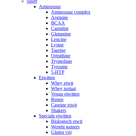
Sport
Aminozuur
Aminozuur complex
Arginine
BCAA
Carnitine
Glutamine
Leucine
Lysine
Taurine
Ortnithine
Tryptofaan
Tyrosine
5-HTP
Eiwitten
Whey eiwit
Whey isolaat
Vegan eiwitten
Repen
Caseine eiwit
Shakers
Speciale eiwitten
Biologisch eiwit
Weight gainers
Gluten vrij