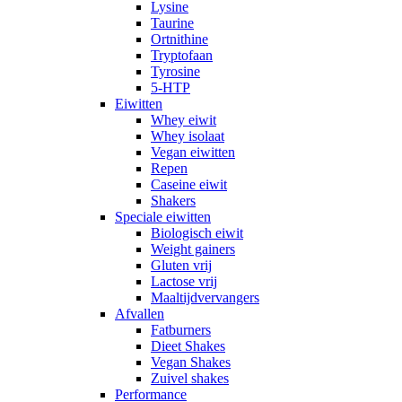
Lysine
Taurine
Ortnithine
Tryptofaan
Tyrosine
5-HTP
Eiwitten
Whey eiwit
Whey isolaat
Vegan eiwitten
Repen
Caseine eiwit
Shakers
Speciale eiwitten
Biologisch eiwit
Weight gainers
Gluten vrij
Lactose vrij
Maaltijdvervangers
Afvallen
Fatburners
Dieet Shakes
Vegan Shakes
Zuivel shakes
Performance