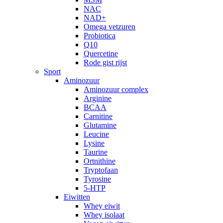
NAC
NAD+
Omega vetzuren
Probiotica
Q10
Quercetine
Rode gist rijst
Sport
Aminozuur
Aminozuur complex
Arginine
BCAA
Carnitine
Glutamine
Leucine
Lysine
Taurine
Ortnithine
Tryptofaan
Tyrosine
5-HTP
Eiwitten
Whey eiwit
Whey isolaat