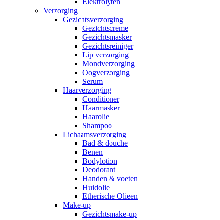
Elektrolyten
Verzorging
Gezichtsverzorging
Gezichtscreme
Gezichtsmasker
Gezichtsreiniger
Lip verzorging
Mondverzorging
Oogverzorging
Serum
Haarverzorging
Conditioner
Haarmasker
Haarolie
Shampoo
Lichaamsverzorging
Bad & douche
Benen
Bodylotion
Deodorant
Handen & voeten
Huidolie
Etherische Olieen
Make-up
Gezichtsmake-up