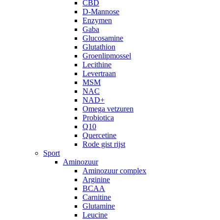
CBD
D-Mannose
Enzymen
Gaba
Glucosamine
Glutathion
Groenlipmossel
Lecithine
Levertraan
MSM
NAC
NAD+
Omega vetzuren
Probiotica
Q10
Quercetine
Rode gist rijst
Sport
Aminozuur
Aminozuur complex
Arginine
BCAA
Carnitine
Glutamine
Leucine