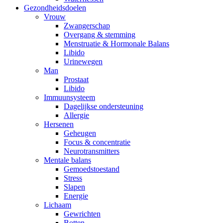
Gezondheidsdoelen
Vrouw
Zwangerschap
Overgang & stemming
Menstruatie & Hormonale Balans
Libido
Urinewegen
Man
Prostaat
Libido
Immuunsysteem
Dagelijkse ondersteuning
Allergie
Hersenen
Geheugen
Focus & concentratie
Neurotransmitters
Mentale balans
Gemoedstoestand
Stress
Slapen
Energie
Lichaam
Gewrichten
Botten