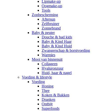
Lipmake-up
Oogmake-up
Tools
Zonbescherming
Aftersun
Zelfbruiner
Zonnebrand
Baby & peuter
Douche & bad kids
Baby & Kind Haar
Baby & Kind Huid
Zwangerschap & borstvoeding
Warmies
Mooi van binnenuit
Collageen
Hyaluronzuur
Huid, haar & nagel
Voeding & lifestyle
Voeding
Honing
Thee
Koken & Bakken
Dranken
Ontbijt
Superfoods