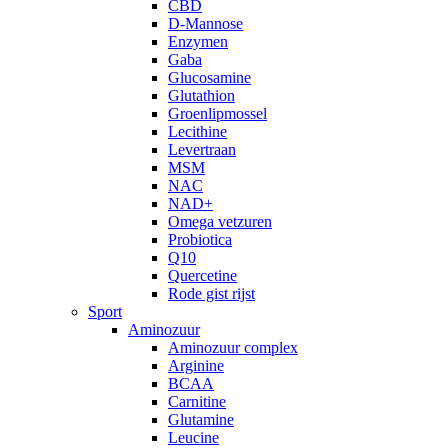
CBD
D-Mannose
Enzymen
Gaba
Glucosamine
Glutathion
Groenlipmossel
Lecithine
Levertraan
MSM
NAC
NAD+
Omega vetzuren
Probiotica
Q10
Quercetine
Rode gist rijst
Sport
Aminozuur
Aminozuur complex
Arginine
BCAA
Carnitine
Glutamine
Leucine