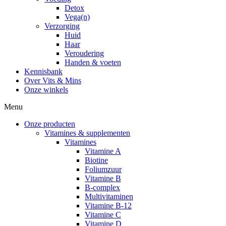
Detox
Vega(n)
Verzorging
Huid
Haar
Veroudering
Handen & voeten
Kennisbank
Over Vits & Mins
Onze winkels
Menu
Onze producten
Vitamines & supplementen
Vitamines
Vitamine A
Biotine
Foliumzuur
Vitamine B
B-complex
Multivitaminen
Vitamine B-12
Vitamine C
Vitamine D