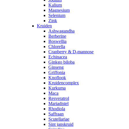
Kalium
Magnesium
Selenium
Zink
Kruiden
Ashwagandha
Berberine
Boswellia
Chlorella
Cranberry & D-mannose
Echinacea
Ginkgo biloba
Ginseng
Griffonia
Knoflook
Kruidencomplex
Kurkuma
Maca
Resveratrol
Mariadistel
Rhodiola
Saffraan
Scutellariae
Sint janskruid