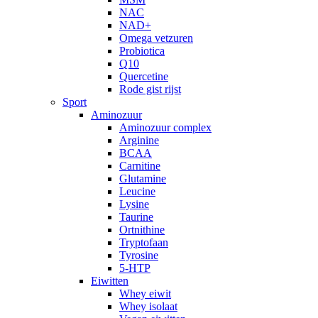
NAC
NAD+
Omega vetzuren
Probiotica
Q10
Quercetine
Rode gist rijst
Sport
Aminozuur
Aminozuur complex
Arginine
BCAA
Carnitine
Glutamine
Leucine
Lysine
Taurine
Ortnithine
Tryptofaan
Tyrosine
5-HTP
Eiwitten
Whey eiwit
Whey isolaat