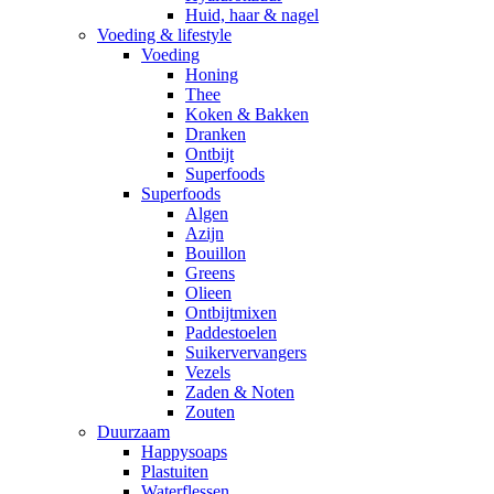
Huid, haar & nagel
Voeding & lifestyle
Voeding
Honing
Thee
Koken & Bakken
Dranken
Ontbijt
Superfoods
Superfoods
Algen
Azijn
Bouillon
Greens
Olieen
Ontbijtmixen
Paddestoelen
Suikervervangers
Vezels
Zaden & Noten
Zouten
Duurzaam
Happysoaps
Plastuiten
Waterflessen