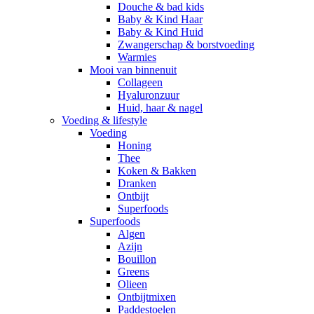
Douche & bad kids
Baby & Kind Haar
Baby & Kind Huid
Zwangerschap & borstvoeding
Warmies
Mooi van binnenuit
Collageen
Hyaluronzuur
Huid, haar & nagel
Voeding & lifestyle
Voeding
Honing
Thee
Koken & Bakken
Dranken
Ontbijt
Superfoods
Superfoods
Algen
Azijn
Bouillon
Greens
Olieen
Ontbijtmixen
Paddestoelen