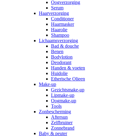
Oogverzorging
Serum
Haarverzorging
Conditioner
Haarmasker
Haarolie
Shampoo
Lichaamsverzorging
Bad & douche
Benen
Bodylotion
Deodorant
Handen & voeten
Huidolie
Etherische Olieen
Make-up
Gezichtsmake-up
Lipmake-up
Oogmake-up
Tools
Zonbescherming
Aftersun
Zelfbruiner
Zonnebrand
Baby & peuter