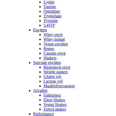
Lysine
Taurine
Ortnithine
Tryptofaan
Tyrosine
5-HTP
Eiwitten
Whey eiwit
Whey isolaat
Vegan eiwitten
Repen
Caseine eiwit
Shakers
Speciale eiwitten
Biologisch eiwit
Weight gainers
Gluten vrij
Lactose vrij
Maaltijdvervangers
Afvallen
Fatburners
Dieet Shakes
Vegan Shakes
Zuivel shakes
Performance