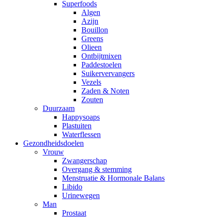
Superfoods
Algen
Azijn
Bouillon
Greens
Olieen
Ontbijtmixen
Paddestoelen
Suikervervangers
Vezels
Zaden & Noten
Zouten
Duurzaam
Happysoaps
Plastuiten
Waterflessen
Gezondheidsdoelen
Vrouw
Zwangerschap
Overgang & stemming
Menstruatie & Hormonale Balans
Libido
Urinewegen
Man
Prostaat