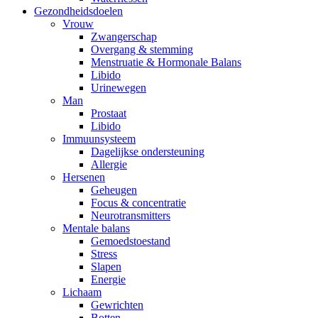
Gezondheidsdoelen
Vrouw
Zwangerschap
Overgang & stemming
Menstruatie & Hormonale Balans
Libido
Urinewegen
Man
Prostaat
Libido
Immuunsysteem
Dagelijkse ondersteuning
Allergie
Hersenen
Geheugen
Focus & concentratie
Neurotransmitters
Mentale balans
Gemoedstoestand
Stress
Slapen
Energie
Lichaam
Gewrichten
Botten