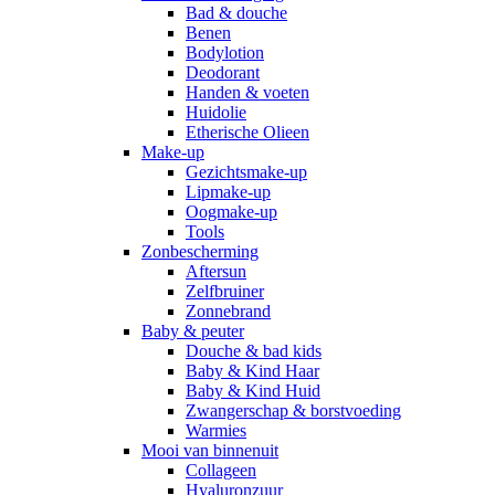
Bad & douche
Benen
Bodylotion
Deodorant
Handen & voeten
Huidolie
Etherische Olieen
Make-up
Gezichtsmake-up
Lipmake-up
Oogmake-up
Tools
Zonbescherming
Aftersun
Zelfbruiner
Zonnebrand
Baby & peuter
Douche & bad kids
Baby & Kind Haar
Baby & Kind Huid
Zwangerschap & borstvoeding
Warmies
Mooi van binnenuit
Collageen
Hyaluronzuur