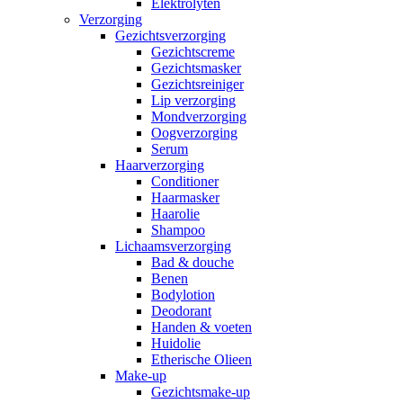
Elektrolyten
Verzorging
Gezichtsverzorging
Gezichtscreme
Gezichtsmasker
Gezichtsreiniger
Lip verzorging
Mondverzorging
Oogverzorging
Serum
Haarverzorging
Conditioner
Haarmasker
Haarolie
Shampoo
Lichaamsverzorging
Bad & douche
Benen
Bodylotion
Deodorant
Handen & voeten
Huidolie
Etherische Olieen
Make-up
Gezichtsmake-up