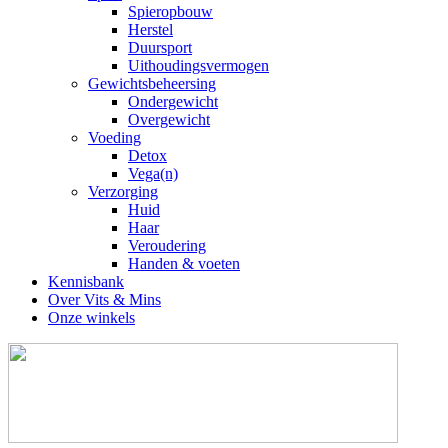
Spieropbouw
Herstel
Duursport
Uithoudingsvermogen
Gewichtsbeheersing
Ondergewicht
Overgewicht
Voeding
Detox
Vega(n)
Verzorging
Huid
Haar
Veroudering
Handen & voeten
Kennisbank
Over Vits & Mins
Onze winkels