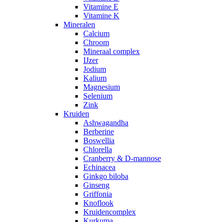
Vitamine E
Vitamine K
Mineralen
Calcium
Chroom
Mineraal complex
IJzer
Jodium
Kalium
Magnesium
Selenium
Zink
Kruiden
Ashwagandha
Berberine
Boswellia
Chlorella
Cranberry & D-mannose
Echinacea
Ginkgo biloba
Ginseng
Griffonia
Knoflook
Kruidencomplex
Kurkuma