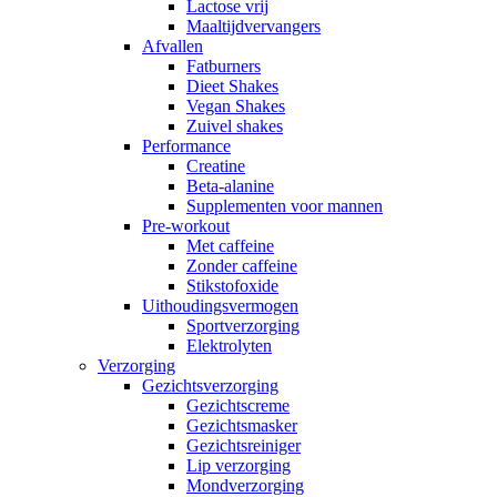
Lactose vrij
Maaltijdvervangers
Afvallen
Fatburners
Dieet Shakes
Vegan Shakes
Zuivel shakes
Performance
Creatine
Beta-alanine
Supplementen voor mannen
Pre-workout
Met caffeine
Zonder caffeine
Stikstofoxide
Uithoudingsvermogen
Sportverzorging
Elektrolyten
Verzorging
Gezichtsverzorging
Gezichtscreme
Gezichtsmasker
Gezichtsreiniger
Lip verzorging
Mondverzorging