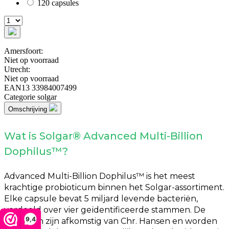
120 capsules
Amersfoort:
Niet op voorraad
Utrecht:
Niet op voorraad
EAN13
33984007499
Categorie
solgar
Omschrijving
Wat is Solgar® Advanced Multi-Billion
Dophilus™?
Advanced Multi-Billion Dophilus™ is het meest
krachtige probioticum binnen het Solgar-assortiment.
Elke capsule bevat 5 miljard levende bacteriën,
verdeeld over vier geïdentificeerde stammen. De
9,4
bacteriën zijn afkomstig van Chr. Hansen en worden