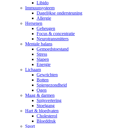
Libido
Immuunsysteem
Dagelijkse ondersteuning
Allergie
Hersenen
Geheugen
Focus & concentratie
Neurotransmitters
Mentale balans
Gemoedstoestand
Stress
Slapen
Energie
Lichaam
Gewrichten
Botten
Spiergezondheid
Ogen
Maag & darmen
Spijsvertering
Stoelgang
Hart & bloedvaten
Cholesterol
Bloeddruk
Sport