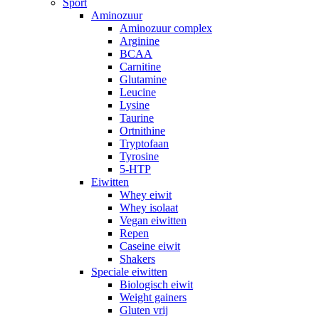
Sport
Aminozuur
Aminozuur complex
Arginine
BCAA
Carnitine
Glutamine
Leucine
Lysine
Taurine
Ortnithine
Tryptofaan
Tyrosine
5-HTP
Eiwitten
Whey eiwit
Whey isolaat
Vegan eiwitten
Repen
Caseine eiwit
Shakers
Speciale eiwitten
Biologisch eiwit
Weight gainers
Gluten vrij