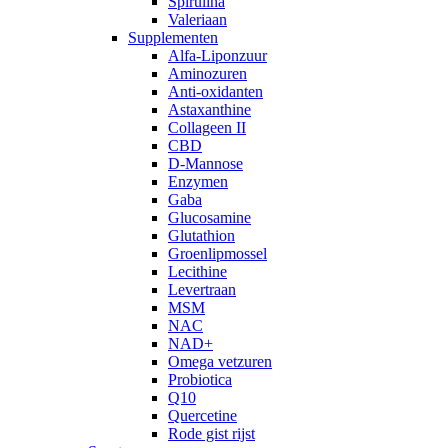
Spirulina
Valeriaan
Supplementen
Alfa-Liponzuur
Aminozuren
Anti-oxidanten
Astaxanthine
Collageen II
CBD
D-Mannose
Enzymen
Gaba
Glucosamine
Glutathion
Groenlipmossel
Lecithine
Levertraan
MSM
NAC
NAD+
Omega vetzuren
Probiotica
Q10
Quercetine
Rode gist rijst