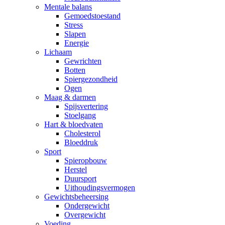
Mentale balans
Gemoedstoestand
Stress
Slapen
Energie
Lichaam
Gewrichten
Botten
Spiergezondheid
Ogen
Maag & darmen
Spijsvertering
Stoelgang
Hart & bloedvaten
Cholesterol
Bloeddruk
Sport
Spieropbouw
Herstel
Duursport
Uithoudingsvermogen
Gewichtsbeheersing
Ondergewicht
Overgewicht
Voeding