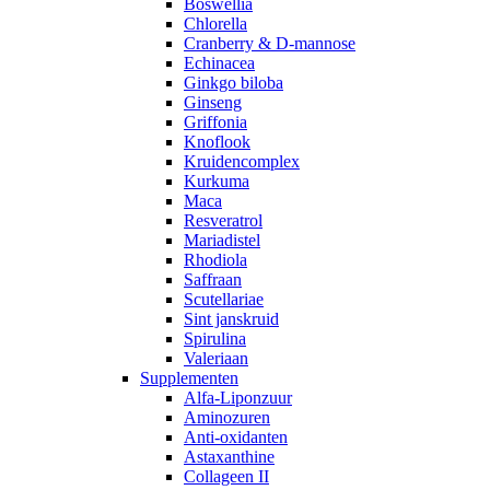
Boswellia
Chlorella
Cranberry & D-mannose
Echinacea
Ginkgo biloba
Ginseng
Griffonia
Knoflook
Kruidencomplex
Kurkuma
Maca
Resveratrol
Mariadistel
Rhodiola
Saffraan
Scutellariae
Sint janskruid
Spirulina
Valeriaan
Supplementen
Alfa-Liponzuur
Aminozuren
Anti-oxidanten
Astaxanthine
Collageen II