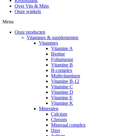
Kennisbank
Over Vits & Mins
Onze winkels
Menu
Onze producten
Vitamines & supplementen
Vitamines
Vitamine A
Biotine
Foliumzuur
Vitamine B
B-complex
Multivitaminen
Vitamine B-12
Vitamine C
Vitamine D
Vitamine E
Vitamine K
Mineralen
Calcium
Chroom
Mineraal complex
IJzer
Jodium