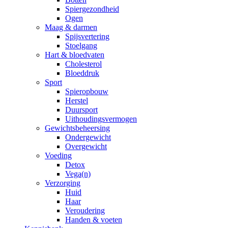
Spiergezondheid
Ogen
Maag & darmen
Spijsvertering
Stoelgang
Hart & bloedvaten
Cholesterol
Bloeddruk
Sport
Spieropbouw
Herstel
Duursport
Uithoudingsvermogen
Gewichtsbeheersing
Ondergewicht
Overgewicht
Voeding
Detox
Vega(n)
Verzorging
Huid
Haar
Veroudering
Handen & voeten