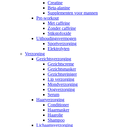
Creatine
Beta-alanine
Supplementen voor mannen
Pre-workout
Met caffeine
Zonder caffeine
Stikstofoxide
Uithoudingsvermogen
Sportverzorging
Elektrolyten
Verzorging
Gezichtsverzorging
Gezichtscreme
Gezichtsmasker
Gezichtsreiniger
Lip verzorging
Mondverzorging
Oogverzorging
Serum
Haarverzorging
Conditioner
Haarmasker
Haarolie
Shampoo
Lichaamsverzorging