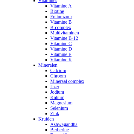
Vitamines
Vitamine A
Biotine
Foliumzuur
Vitamine B
B-complex
Multivitaminen
Vitamine B-12
Vitamine C
Vitamine D
Vitamine E
Vitamine K
Mineralen
Calcium
Chroom
Mineraal complex
IJzer
Jodium
Kalium
Magnesium
Selenium
Zink
Kruiden
Ashwagandha
Berberine