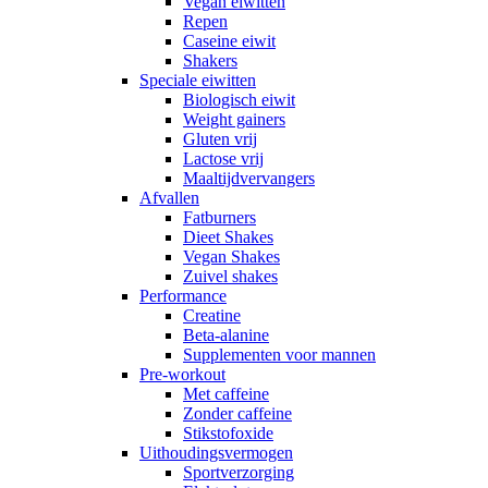
Vegan eiwitten
Repen
Caseine eiwit
Shakers
Speciale eiwitten
Biologisch eiwit
Weight gainers
Gluten vrij
Lactose vrij
Maaltijdvervangers
Afvallen
Fatburners
Dieet Shakes
Vegan Shakes
Zuivel shakes
Performance
Creatine
Beta-alanine
Supplementen voor mannen
Pre-workout
Met caffeine
Zonder caffeine
Stikstofoxide
Uithoudingsvermogen
Sportverzorging