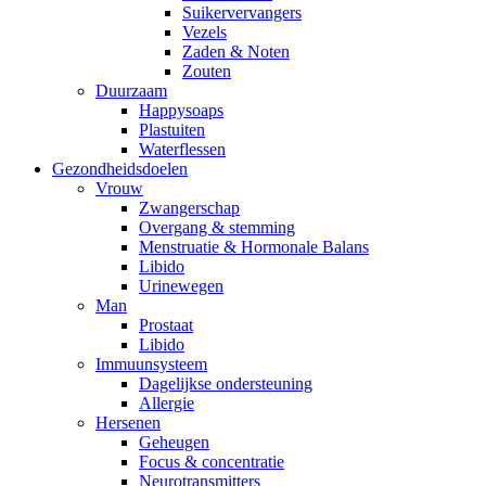
Suikervervangers
Vezels
Zaden & Noten
Zouten
Duurzaam
Happysoaps
Plastuiten
Waterflessen
Gezondheidsdoelen
Vrouw
Zwangerschap
Overgang & stemming
Menstruatie & Hormonale Balans
Libido
Urinewegen
Man
Prostaat
Libido
Immuunsysteem
Dagelijkse ondersteuning
Allergie
Hersenen
Geheugen
Focus & concentratie
Neurotransmitters