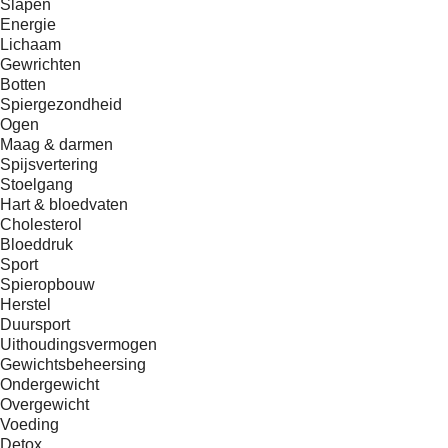
Slapen
Energie
Lichaam
Gewrichten
Botten
Spiergezondheid
Ogen
Maag & darmen
Spijsvertering
Stoelgang
Hart & bloedvaten
Cholesterol
Bloeddruk
Sport
Spieropbouw
Herstel
Duursport
Uithoudingsvermogen
Gewichtsbeheersing
Ondergewicht
Overgewicht
Voeding
Detox