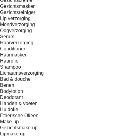
Gezichtscreme
Gezichtsmasker
Gezichtsreiniger
Lip verzorging
Mondverzorging
Oogverzorging
Serum
Haarverzorging
Conditioner
Haarmasker
Haarolie
Shampoo
Lichaamsverzorging
Bad & douche
Benen
Bodylotion
Deodorant
Handen & voeten
Huidolie
Etherische Olieen
Make-up
Gezichtsmake-up
Lipmake-up