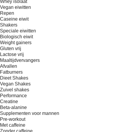
Whey isolaat
Vegan eiwitten
Repen
Caseine eiwit
Shakers
Speciale eiwitten
Biologisch eiwit
Weight gainers
Gluten vrij
Lactose vrij
Maaltijdvervangers
Afvallen
Fatburners
Dieet Shakes
Vegan Shakes
Zuivel shakes
Performance
Creatine
Beta-alanine
Supplementen voor mannen
Pre-workout
Met caffeine
Zonder caffeine