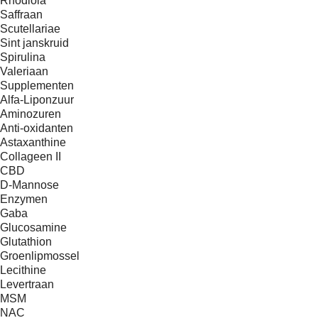
Rhodiola
Saffraan
Scutellariae
Sint janskruid
Spirulina
Valeriaan
Supplementen
Alfa-Liponzuur
Aminozuren
Anti-oxidanten
Astaxanthine
Collageen II
CBD
D-Mannose
Enzymen
Gaba
Glucosamine
Glutathion
Groenlipmossel
Lecithine
Levertraan
MSM
NAC