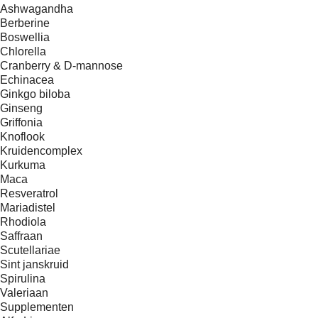
Ashwagandha
Berberine
Boswellia
Chlorella
Cranberry & D-mannose
Echinacea
Ginkgo biloba
Ginseng
Griffonia
Knoflook
Kruidencomplex
Kurkuma
Maca
Resveratrol
Mariadistel
Rhodiola
Saffraan
Scutellariae
Sint janskruid
Spirulina
Valeriaan
Supplementen