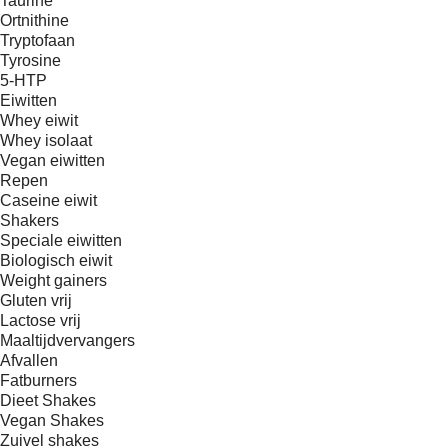
Taurine
Ortnithine
Tryptofaan
Tyrosine
5-HTP
Eiwitten
Whey eiwit
Whey isolaat
Vegan eiwitten
Repen
Caseine eiwit
Shakers
Speciale eiwitten
Biologisch eiwit
Weight gainers
Gluten vrij
Lactose vrij
Maaltijdvervangers
Afvallen
Fatburners
Dieet Shakes
Vegan Shakes
Zuivel shakes