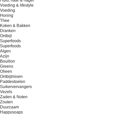
Huid, haar & nagel
Voeding & lifestyle
Voeding
Honing
Thee
Koken & Bakken
Dranken
Ontbijt
Superfoods
Superfoods
Algen
Azijn
Bouillon
Greens
Olieen
Ontbijtmixen
Paddestoelen
Suikervervangers
Vezels
Zaden & Noten
Zouten
Duurzaam
Happysoaps