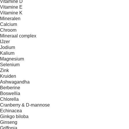
Vitamine D
Vitamine E
Vitamine K
Mineralen
Calcium
Chroom
Mineraal complex
IJzer
Jodium
Kalium
Magnesium
Selenium
Zink
Kruiden
Ashwagandha
Berberine
Boswellia
Chlorella
Cranberry & D-mannose
Echinacea
Ginkgo biloba
Ginseng
Griffonia