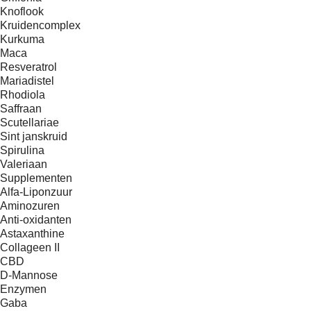
Knoflook
Kruidencomplex
Kurkuma
Maca
Resveratrol
Mariadistel
Rhodiola
Saffraan
Scutellariae
Sint janskruid
Spirulina
Valeriaan
Supplementen
Alfa-Liponzuur
Aminozuren
Anti-oxidanten
Astaxanthine
Collageen II
CBD
D-Mannose
Enzymen
Gaba