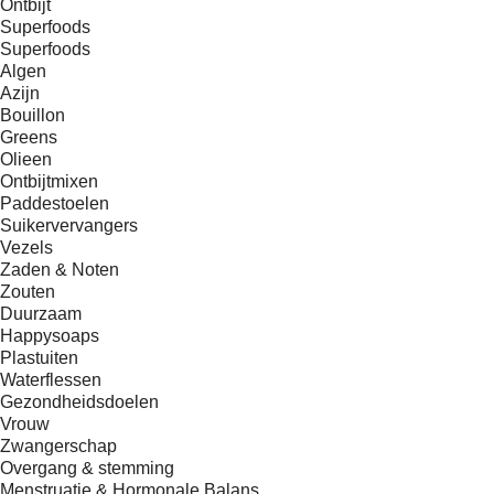
Ontbijt
Superfoods
Superfoods
Algen
Azijn
Bouillon
Greens
Olieen
Ontbijtmixen
Paddestoelen
Suikervervangers
Vezels
Zaden & Noten
Zouten
Duurzaam
Happysoaps
Plastuiten
Waterflessen
Gezondheidsdoelen
Vrouw
Zwangerschap
Overgang & stemming
Menstruatie & Hormonale Balans