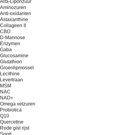
Alfa-Liponzuur
Aminozuren
Anti-oxidanten
Astaxanthine
Collageen II
CBD
D-Mannose
Enzymen
Gaba
Glucosamine
Glutathion
Groenlipmossel
Lecithine
Levertraan
MSM
NAC
NAD+
Omega vetzuren
Probiotica
Q10
Quercetine
Rode gist rijst
Sport