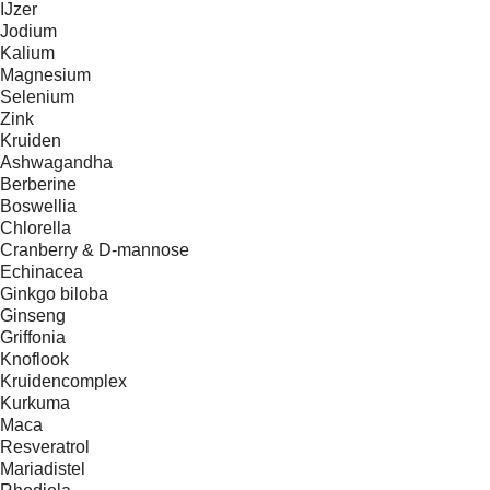
IJzer
Jodium
Kalium
Magnesium
Selenium
Zink
Kruiden
Ashwagandha
Berberine
Boswellia
Chlorella
Cranberry & D-mannose
Echinacea
Ginkgo biloba
Ginseng
Griffonia
Knoflook
Kruidencomplex
Kurkuma
Maca
Resveratrol
Mariadistel