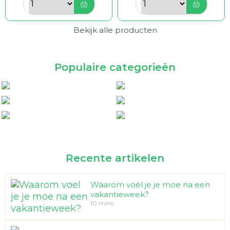
Bekijk alle producten
Populaire categorieën
-15%
Recente artikelen
Orangefit Probiotica
Flora Compleet Elke
Orthiflor original
Orthiflor original
Symflora baby
Orthiflor basic
Waarom voel je je moe na een
Dag
probiotica
vakantieweek?
10 mins
Vits & Mins
Orangefit
Orthica
Vitakruid
Orthica
Orthica