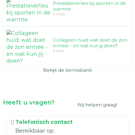
vanaf
€ 19,90
€ 51,95
€ 12,50
€ 30,50
€ 22,50
€ 57,90
Prestatieverlies bij sporten in de
warmte
€ 49,22
7 mins
Collageen huid: wat doet de zon
ermee - en wat kun jij doen?
5 mins
Bekijk de kennisbank
Heeft u vragen?
Wij helpen graag!​
Telefonisch contact
Bereikbaar op: