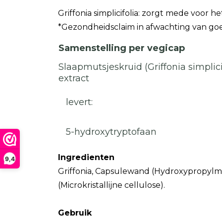
Griffonia simplicifolia: zorgt mede voor
*Gezondheidsclaim in afwachting van g
Samenstelling per vegicap
Slaapmutsjeskruid (Griffonia simplici
extract
levert:
5-hydroxytryptofaan
Ingredienten
9,4
Griffonia, Capsulewand (Hydroxypropylmet
(Microkristallijne cellulose).
Gebruik