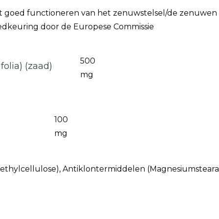
 het goed functioneren van het zenuwstelsel/de zenuwen
oedkeuring door de Europese Commissie
500
folia) (zaad)
mg
100
mg
hylcellulose), Antiklontermiddelen (Magnesiumstearaat,