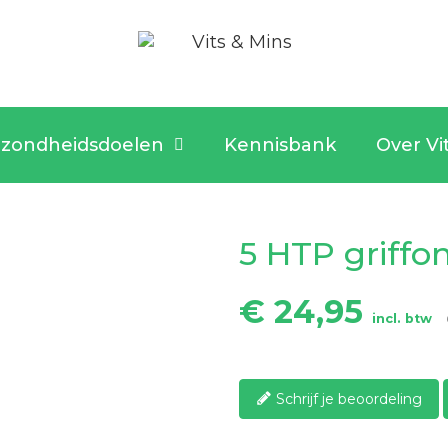
zondheidsdoelen
Kennisbank
Over Vi
5 HTP griffon
€ 24,95
incl. btw
Schrijf je beoordeling