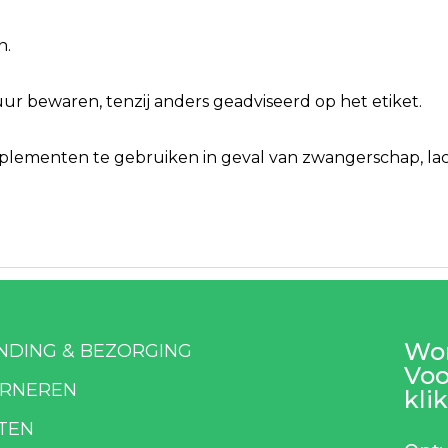
n.
r bewaren, tenzij anders geadviseerd op het etiket.
ementen te gebruiken in geval van zwangerschap, lacta
Wor
NDING & BEZORGING
Voo
RNEREN
klik
TEN