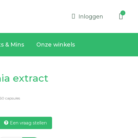
Inloggen
ts & Mins
Onze winkels
ia extract
60 capsules
Een vraag stellen