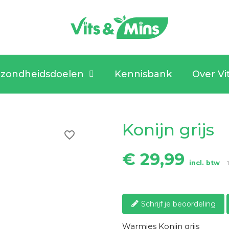
zondheidsdoelen
Kennisbank
Over Vi
Konijn grijs
favorite_border
€ 29,99
incl. btw
Schrijf je beoordeling
Warmies Konijn grijs