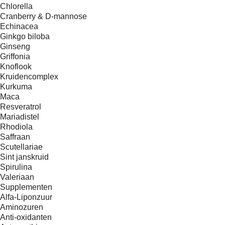
Chlorella
Cranberry & D-mannose
Echinacea
Ginkgo biloba
Ginseng
Griffonia
Knoflook
Kruidencomplex
Kurkuma
Maca
Resveratrol
Mariadistel
Rhodiola
Saffraan
Scutellariae
Sint janskruid
Spirulina
Valeriaan
Supplementen
Alfa-Liponzuur
Aminozuren
Anti-oxidanten