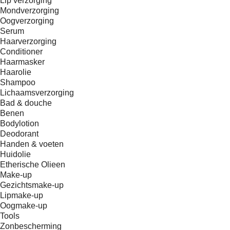
Lip verzorging
Mondverzorging
Oogverzorging
Serum
Haarverzorging
Conditioner
Haarmasker
Haarolie
Shampoo
Lichaamsverzorging
Bad & douche
Benen
Bodylotion
Deodorant
Handen & voeten
Huidolie
Etherische Olieen
Make-up
Gezichtsmake-up
Lipmake-up
Oogmake-up
Tools
Zonbescherming