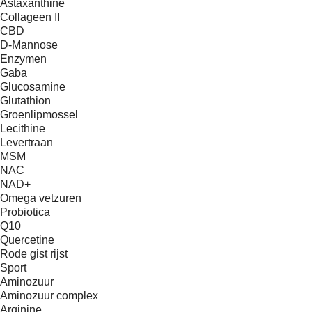
Astaxanthine
Collageen II
CBD
D-Mannose
Enzymen
Gaba
Glucosamine
Glutathion
Groenlipmossel
Lecithine
Levertraan
MSM
NAC
NAD+
Omega vetzuren
Probiotica
Q10
Quercetine
Rode gist rijst
Sport
Aminozuur
Aminozuur complex
Arginine