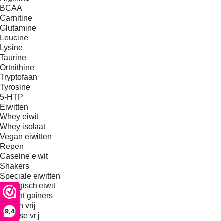
BCAA
Carnitine
Glutamine
Leucine
Lysine
Taurine
Ortnithine
Tryptofaan
Tyrosine
5-HTP
Eiwitten
Whey eiwit
Whey isolaat
Vegan eiwitten
Repen
Caseine eiwit
Shakers
Speciale eiwitten
Biologisch eiwit
Weight gainers
Gluten vrij
9,4
Lactose vrij