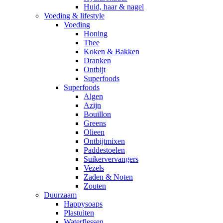
Huid, haar & nagel
Voeding & lifestyle
Voeding
Honing
Thee
Koken & Bakken
Dranken
Ontbijt
Superfoods
Superfoods
Algen
Azijn
Bouillon
Greens
Olieen
Ontbijtmixen
Paddestoelen
Suikervervangers
Vezels
Zaden & Noten
Zouten
Duurzaam
Happysoaps
Plastuiten
Waterflessen