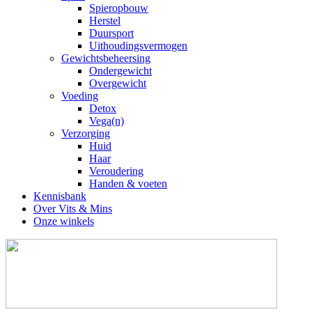
Spieropbouw
Herstel
Duursport
Uithoudingsvermogen
Gewichtsbeheersing
Ondergewicht
Overgewicht
Voeding
Detox
Vega(n)
Verzorging
Huid
Haar
Veroudering
Handen & voeten
Kennisbank
Over Vits & Mins
Onze winkels