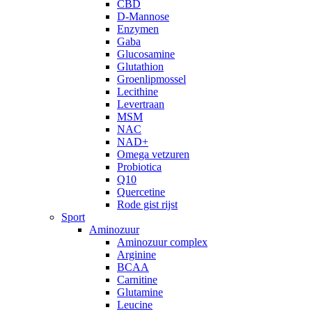
CBD
D-Mannose
Enzymen
Gaba
Glucosamine
Glutathion
Groenlipmossel
Lecithine
Levertraan
MSM
NAC
NAD+
Omega vetzuren
Probiotica
Q10
Quercetine
Rode gist rijst
Sport
Aminozuur
Aminozuur complex
Arginine
BCAA
Carnitine
Glutamine
Leucine