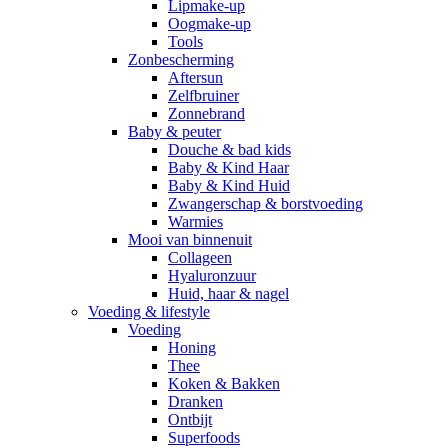
Lipmake-up
Oogmake-up
Tools
Zonbescherming
Aftersun
Zelfbruiner
Zonnebrand
Baby & peuter
Douche & bad kids
Baby & Kind Haar
Baby & Kind Huid
Zwangerschap & borstvoeding
Warmies
Mooi van binnenuit
Collageen
Hyaluronzuur
Huid, haar & nagel
Voeding & lifestyle
Voeding
Honing
Thee
Koken & Bakken
Dranken
Ontbijt
Superfoods