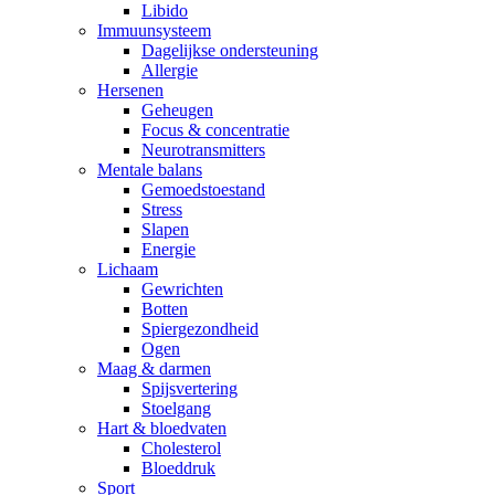
Libido
Immuunsysteem
Dagelijkse ondersteuning
Allergie
Hersenen
Geheugen
Focus & concentratie
Neurotransmitters
Mentale balans
Gemoedstoestand
Stress
Slapen
Energie
Lichaam
Gewrichten
Botten
Spiergezondheid
Ogen
Maag & darmen
Spijsvertering
Stoelgang
Hart & bloedvaten
Cholesterol
Bloeddruk
Sport