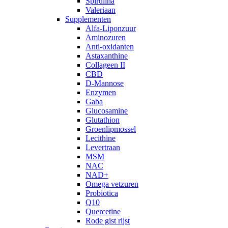
Spirulina
Valeriaan
Supplementen
Alfa-Liponzuur
Aminozuren
Anti-oxidanten
Astaxanthine
Collageen II
CBD
D-Mannose
Enzymen
Gaba
Glucosamine
Glutathion
Groenlipmossel
Lecithine
Levertraan
MSM
NAC
NAD+
Omega vetzuren
Probiotica
Q10
Quercetine
Rode gist rijst