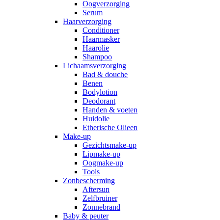
Oogverzorging
Serum
Haarverzorging
Conditioner
Haarmasker
Haarolie
Shampoo
Lichaamsverzorging
Bad & douche
Benen
Bodylotion
Deodorant
Handen & voeten
Huidolie
Etherische Olieen
Make-up
Gezichtsmake-up
Lipmake-up
Oogmake-up
Tools
Zonbescherming
Aftersun
Zelfbruiner
Zonnebrand
Baby & peuter