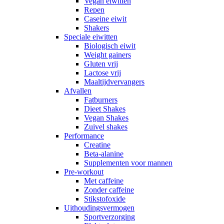
Vegan eiwitten
Repen
Caseine eiwit
Shakers
Speciale eiwitten
Biologisch eiwit
Weight gainers
Gluten vrij
Lactose vrij
Maaltijdvervangers
Afvallen
Fatburners
Dieet Shakes
Vegan Shakes
Zuivel shakes
Performance
Creatine
Beta-alanine
Supplementen voor mannen
Pre-workout
Met caffeine
Zonder caffeine
Stikstofoxide
Uithoudingsvermogen
Sportverzorging