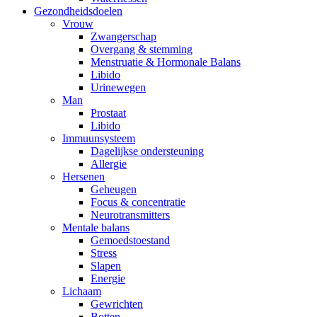
Gezondheidsdoelen
Vrouw
Zwangerschap
Overgang & stemming
Menstruatie & Hormonale Balans
Libido
Urinewegen
Man
Prostaat
Libido
Immuunsysteem
Dagelijkse ondersteuning
Allergie
Hersenen
Geheugen
Focus & concentratie
Neurotransmitters
Mentale balans
Gemoedstoestand
Stress
Slapen
Energie
Lichaam
Gewrichten
Botten