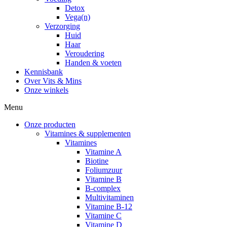
Detox
Vega(n)
Verzorging
Huid
Haar
Veroudering
Handen & voeten
Kennisbank
Over Vits & Mins
Onze winkels
Menu
Onze producten
Vitamines & supplementen
Vitamines
Vitamine A
Biotine
Foliumzuur
Vitamine B
B-complex
Multivitaminen
Vitamine B-12
Vitamine C
Vitamine D