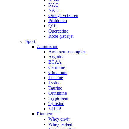
NAC
NAD+
Omega vetzuren
Probiotica
Q10
Quercetine
Rode gist rijst
Sport
Aminozuur
Aminozuur complex
Arginine
BCAA
Carnitine
Glutamine
Leucine
Lysine
Taurine
Ortnithine
Tryptofaan
Tyrosine
5-HTP
Eiwitten
Whey eiwit
Whey isolaat