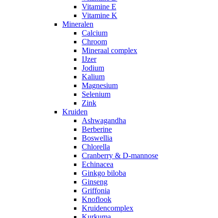
Vitamine E
Vitamine K
Mineralen
Calcium
Chroom
Mineraal complex
IJzer
Jodium
Kalium
Magnesium
Selenium
Zink
Kruiden
Ashwagandha
Berberine
Boswellia
Chlorella
Cranberry & D-mannose
Echinacea
Ginkgo biloba
Ginseng
Griffonia
Knoflook
Kruidencomplex
Kurkuma