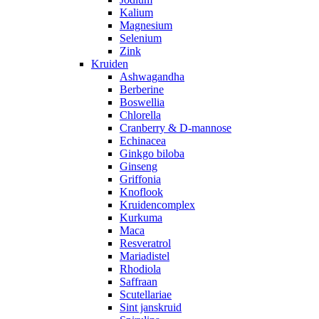
Kalium
Magnesium
Selenium
Zink
Kruiden
Ashwagandha
Berberine
Boswellia
Chlorella
Cranberry & D-mannose
Echinacea
Ginkgo biloba
Ginseng
Griffonia
Knoflook
Kruidencomplex
Kurkuma
Maca
Resveratrol
Mariadistel
Rhodiola
Saffraan
Scutellariae
Sint janskruid