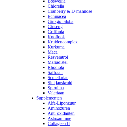
Boswellia
Chlorella
Cranberry & D-mannose
Echinacea
Ginkgo biloba
Ginseng
Griffonia
Knoflook
Kruidencomplex
Kurkuma
Maca
Resveratrol
Mariadistel
Rhodiola
Saffraan
Scutellariae
Sint janskruid
Spirulina
Valeriaan
Supplementen
Alfa-Liponzuur
Aminozuren
Anti-oxidanten
Astaxanthine
Collageen II