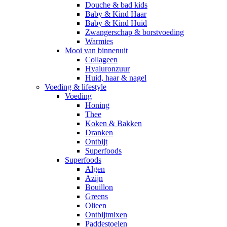
Douche & bad kids
Baby & Kind Haar
Baby & Kind Huid
Zwangerschap & borstvoeding
Warmies
Mooi van binnenuit
Collageen
Hyaluronzuur
Huid, haar & nagel
Voeding & lifestyle
Voeding
Honing
Thee
Koken & Bakken
Dranken
Ontbijt
Superfoods
Superfoods
Algen
Azijn
Bouillon
Greens
Olieen
Ontbijtmixen
Paddestoelen