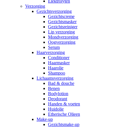
Elektrolyten
Verzorging
Gezichtsverzorging
Gezichtscreme
Gezichtsmasker
Gezichtsreiniger
Lip verzorging
Mondverzorging
Oogverzorging
Serum
Haarverzorging
Conditioner
Haarmasker
Haarolie
Shampoo
Lichaamsverzorging
Bad & douche
Benen
Bodylotion
Deodorant
Handen & voeten
Huidolie
Etherische Olieen
Make-up
Gezichtsmake-up