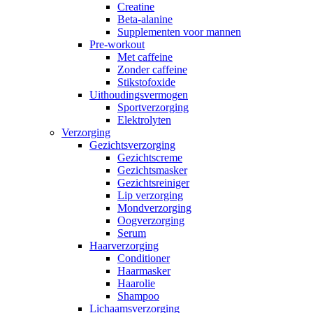
Creatine
Beta-alanine
Supplementen voor mannen
Pre-workout
Met caffeine
Zonder caffeine
Stikstofoxide
Uithoudingsvermogen
Sportverzorging
Elektrolyten
Verzorging
Gezichtsverzorging
Gezichtscreme
Gezichtsmasker
Gezichtsreiniger
Lip verzorging
Mondverzorging
Oogverzorging
Serum
Haarverzorging
Conditioner
Haarmasker
Haarolie
Shampoo
Lichaamsverzorging