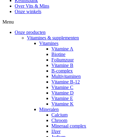
Kennisbank
Over Vits & Mins
Onze winkels
Menu
Onze producten
Vitamines & supplementen
Vitamines
Vitamine A
Biotine
Foliumzuur
Vitamine B
B-complex
Multivitaminen
Vitamine B-12
Vitamine C
Vitamine D
Vitamine E
Vitamine K
Mineralen
Calcium
Chroom
Mineraal complex
IJzer
Jodium