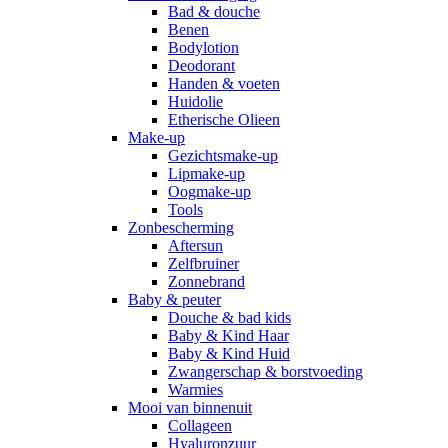
Bad & douche
Benen
Bodylotion
Deodorant
Handen & voeten
Huidolie
Etherische Olieen
Make-up
Gezichtsmake-up
Lipmake-up
Oogmake-up
Tools
Zonbescherming
Aftersun
Zelfbruiner
Zonnebrand
Baby & peuter
Douche & bad kids
Baby & Kind Haar
Baby & Kind Huid
Zwangerschap & borstvoeding
Warmies
Mooi van binnenuit
Collageen
Hyaluronzuur