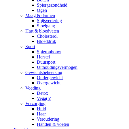
Spiergezondheid
Ogen
Maag & darmen
Spijsvertering
Stoelgang
Hart & bloedvaten
Cholesterol
Bloeddruk
Sport
Spieropbouw
Herstel
Duursport
Uithoudingsvermogen
Gewichtsbeheersing
Ondergewicht
Overgewicht
Voeding
Detox
Vega(n)
Verzorging
Huid
Haar
Veroudering
Handen & voeten