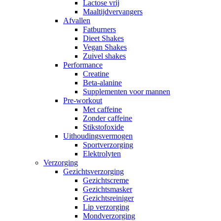
Lactose vrij
Maaltijdvervangers
Afvallen
Fatburners
Dieet Shakes
Vegan Shakes
Zuivel shakes
Performance
Creatine
Beta-alanine
Supplementen voor mannen
Pre-workout
Met caffeine
Zonder caffeine
Stikstofoxide
Uithoudingsvermogen
Sportverzorging
Elektrolyten
Verzorging
Gezichtsverzorging
Gezichtscreme
Gezichtsmasker
Gezichtsreiniger
Lip verzorging
Mondverzorging