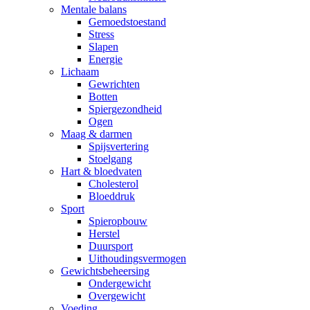
Mentale balans
Gemoedstoestand
Stress
Slapen
Energie
Lichaam
Gewrichten
Botten
Spiergezondheid
Ogen
Maag & darmen
Spijsvertering
Stoelgang
Hart & bloedvaten
Cholesterol
Bloeddruk
Sport
Spieropbouw
Herstel
Duursport
Uithoudingsvermogen
Gewichtsbeheersing
Ondergewicht
Overgewicht
Voeding