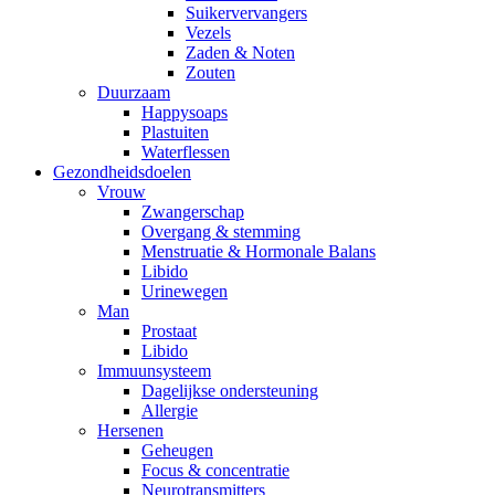
Suikervervangers
Vezels
Zaden & Noten
Zouten
Duurzaam
Happysoaps
Plastuiten
Waterflessen
Gezondheidsdoelen
Vrouw
Zwangerschap
Overgang & stemming
Menstruatie & Hormonale Balans
Libido
Urinewegen
Man
Prostaat
Libido
Immuunsysteem
Dagelijkse ondersteuning
Allergie
Hersenen
Geheugen
Focus & concentratie
Neurotransmitters