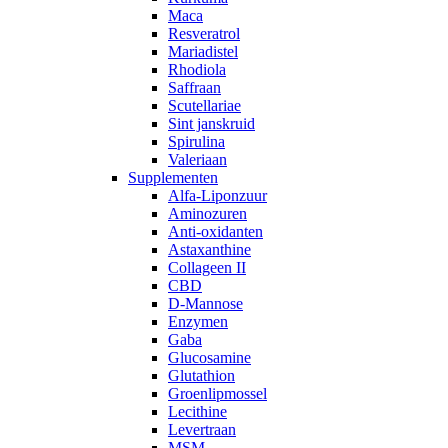
Maca
Resveratrol
Mariadistel
Rhodiola
Saffraan
Scutellariae
Sint janskruid
Spirulina
Valeriaan
Supplementen
Alfa-Liponzuur
Aminozuren
Anti-oxidanten
Astaxanthine
Collageen II
CBD
D-Mannose
Enzymen
Gaba
Glucosamine
Glutathion
Groenlipmossel
Lecithine
Levertraan
MSM