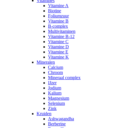
Vitamines
Vitamine A
Biotine
Foliumzuur
Vitamine B
B-complex
Multivitaminen
Vitamine B-12
Vitamine C
Vitamine D
Vitamine E
Vitamine K
Mineralen
Calcium
Chroom
Mineraal complex
IJzer
Jodium
Kalium
Magnesium
Selenium
Zink
Kruiden
Ashwagandha
Berberine