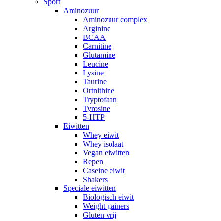
Sport
Aminozuur
Aminozuur complex
Arginine
BCAA
Carnitine
Glutamine
Leucine
Lysine
Taurine
Ortnithine
Tryptofaan
Tyrosine
5-HTP
Eiwitten
Whey eiwit
Whey isolaat
Vegan eiwitten
Repen
Caseine eiwit
Shakers
Speciale eiwitten
Biologisch eiwit
Weight gainers
Gluten vrij