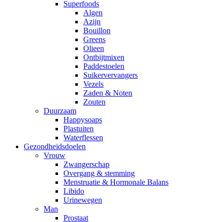
Superfoods
Algen
Azijn
Bouillon
Greens
Olieen
Ontbijtmixen
Paddestoelen
Suikervervangers
Vezels
Zaden & Noten
Zouten
Duurzaam
Happysoaps
Plastuiten
Waterflessen
Gezondheidsdoelen
Vrouw
Zwangerschap
Overgang & stemming
Menstruatie & Hormonale Balans
Libido
Urinewegen
Man
Prostaat