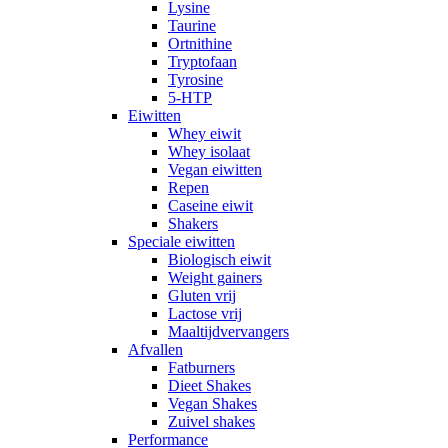
Lysine
Taurine
Ortnithine
Tryptofaan
Tyrosine
5-HTP
Eiwitten
Whey eiwit
Whey isolaat
Vegan eiwitten
Repen
Caseine eiwit
Shakers
Speciale eiwitten
Biologisch eiwit
Weight gainers
Gluten vrij
Lactose vrij
Maaltijdvervangers
Afvallen
Fatburners
Dieet Shakes
Vegan Shakes
Zuivel shakes
Performance