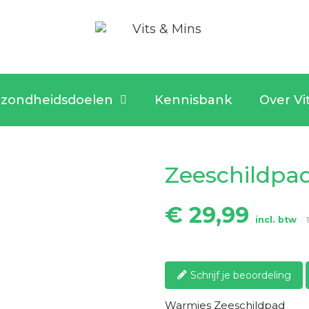
zondheidsdoelen
Kennisbank
Over Vi
Zeeschildpa
€ 29,99
incl. btw
Schrijf je beoordeling
Warmies Zeeschildpad