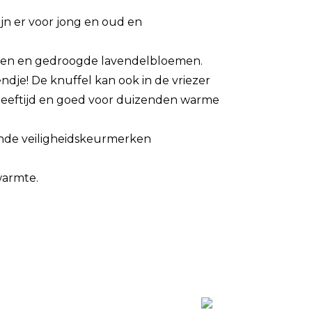
ijn er voor jong en oud en
anen en gedroogde lavendelbloemen.
endje! De knuffel kan ook in de vriezer
lke leeftijd en goed voor duizenden warme
ende veiligheidskeurmerken
warmte.