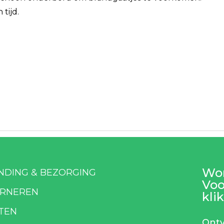
tijd.
Wor
NDING & BEZORGING
Voo
RNEREN
klik
TEN
Ontv