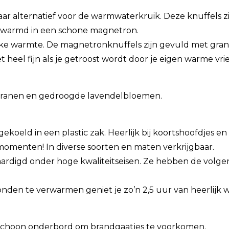
aar alternatief voor de warmwaterkruik. Deze knuffels z
warmd in een schone magnetron.
lijke warmte. De magnetronknuffels zijn gevuld met gr
et heel fijn als je getroost wordt door je eigen warme vri
granen en gedroogde lavendelbloemen.
oeld in een plastic zak. Heerlijk bij koortshoofdjes en pij
menten! In diverse soorten en maten verkrijgbaar.
rdigd onder hoge kwaliteitseisen. Ze hebben de volg
nden te verwarmen geniet je zo’n 2,5 uur van heerlijk 
 schoon onderbord om brandgaatjes te voorkomen.