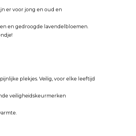
ijn er voor jong en oud en
anen en gedroogde lavendelbloemen.
endje!
nlijke plekjes. Veilig, voor elke leeftijd
ende veiligheidskeurmerken
warmte.