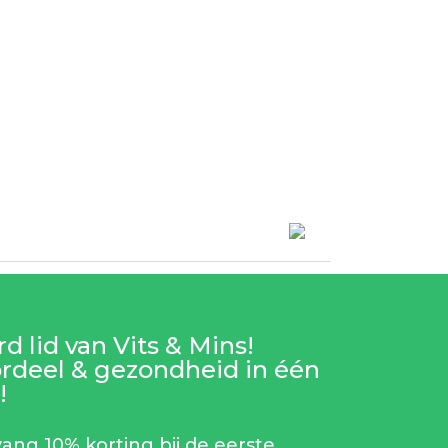
d lid van Vits & Mins!
rdeel & gezondheid in één
!
ang 10% korting bij de eerste