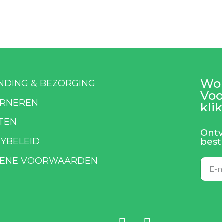
Wor
NDING & BEZORGING
Voo
RNEREN
klik
TEN
Ontv
CYBELEID
best
ENE VOORWAARDEN