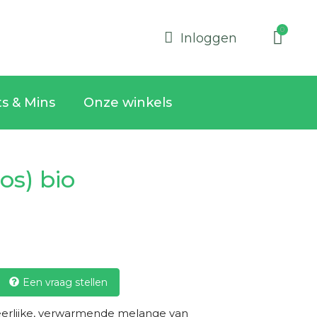
Inloggen
ts & Mins
Onze winkels
os) bio
g
Een vraag stellen
erlijke, verwarmende melange van