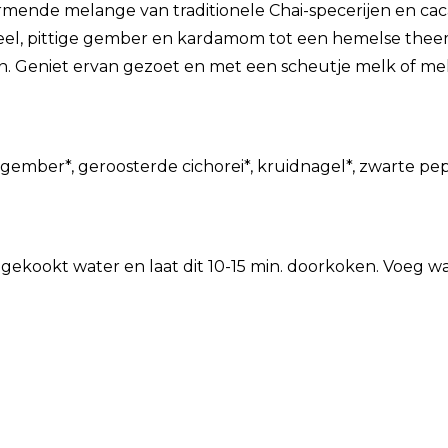
mende melange van traditionele Chai-specerijen en cacao
el, pittige gember en kardamom tot een hemelse thee
n. Geniet ervan gezoet en met een scheutje melk of melk
gember*, geroosterde cichorei*, kruidnagel*, zwarte pe
er gekookt water en laat dit 10-15 min. doorkoken. Voeg