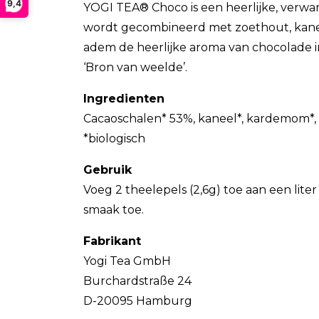
9,4
YOGI TEA® Choco is een heerlijke, verwar
wordt gecombineerd met zoethout, kane
adem de heerlijke aroma van chocolade i
‘Bron van weelde’.
Ingredienten
Cacaoschalen* 53%, kaneel*, kardemom*, 
*biologisch
Gebruik
Voeg 2 theelepels (2,6g) toe aan een lit
smaak toe.
Fabrikant
Yogi Tea GmbH
Burchardstraße 24
D-20095 Hamburg