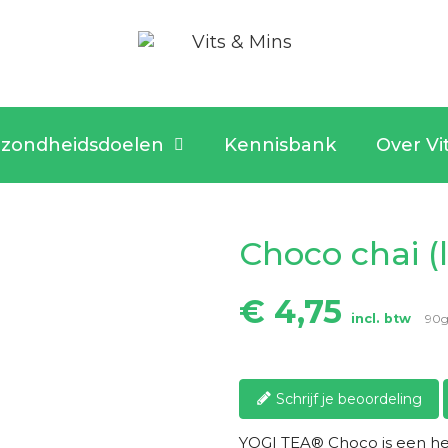
zondheidsdoelen
Kennisbank
Over Vi
Choco chai (l
€ 4,75
incl. btw
90
Schrijf je beoordeling
YOGI TEA® Choco is een he